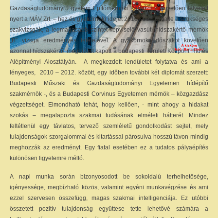
Gazdaságtudományi Egyetem Építőmérnöki Karán. Ezt követően felvételt
nyert a MÁV Zrt. – hez és gyakornoki idejét 2010 –ben zárta le a szükséges
szakvizsgák, a legmagasabb szintet képviselő vasúti hídszakértő mérnök
„B” vizsga eredményes letételével. A gyakornoki időszakot követően
azonnal hídszakértői megbízást kapott a budapesti Területi Központ Híd és
Alépítményi Alosztályán. A megkezdett lendületet folytatva és ami a
lényeges, 2010 – 2012. között, egy időben további két diplomát szerzett:
Budapesti Műszaki és Gazdaságtudományi Egyetemen hídépítő
szakmérnök -, és a Budapesti Corvinus Egyetemen mérnök – közgazdász
végzettséget. Elmondható tehát, hogy kellően, - mint ahogy a hidakat
szokás – megalapozta szakmai tudásának elméleti hátterét. Mindez
feltétlenül egy távlatos, tervező szemléletű gondolkodást sejtet, mely
tulajdonságok szorgalommal és kitartással párosulva hosszú távon mindig
meghozzák az eredményt. Egy fiatal esetében ez a tudatos pályaépítés
különösen figyelemre méltó.
A napi munka során bizonyosodott be sokoldalú terhelhetősége,
igényessége, megbízható közös, valamint egyéni munkavégzése és ami
ezzel szervesen összefügg, magas szakmai intelligenciája. Ez utóbbi
összetett pozitív tulajdonság együttese tette lehetővé számára a