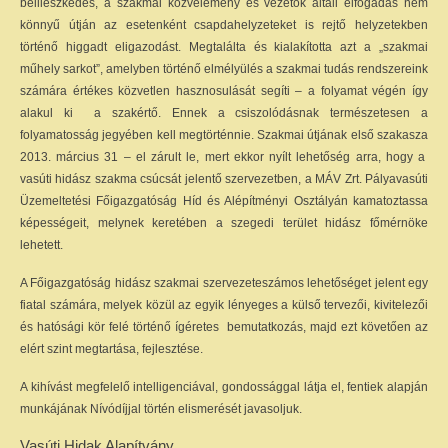
beilleszkedés, a szakmai közvélemény és vezetők általi elfogadás nem
könnyű útján az esetenként csapdahelyzeteket is rejtő helyzetekben
történő higgadt eligazodást. Megtalálta és kialakította azt a „szakmai
műhely sarkot”, amelyben történő elmélyülés a szakmai tudás rendszereink
számára értékes közvetlen hasznosulását segíti – a folyamat végén így
alakul ki a szakértő. Ennek a csiszolódásnak természetesen a
folyamatosság jegyében kell megtörténnie. Szakmai útjának első szakasza
2013. március 31 – el zárult le, mert ekkor nyílt lehetőség arra, hogy a
vasúti hidász szakma csúcsát jelentő szervezetben, a MÁV Zrt. Pályavasúti
Üzemeltetési Főigazgatóság Híd és Alépítményi Osztályán kamatoztassa
képességeit, melynek keretében a szegedi terület hidász főmérnöke
lehetett.
A Főigazgatóság hidász szakmai szervezeteszámos lehetőséget jelent egy
fiatal számára, melyek közül az egyik lényeges a külső tervezői, kivitelezői
és hatósági kör felé történő ígéretes bemutatkozás, majd ezt követően az
elért szint megtartása, fejlesztése.
A kihívást megfelelő intelligenciával, gondossággal látja el, fentiek alapján
munkájának Nívódíjjal történ elismerését javasoljuk.
Vasúti Hidak Alapítvány