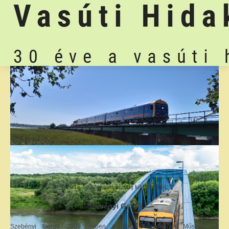
A 2015 év szakmai nívódíj kitüntetettje:
Szebényi Gergő
Szebényi Gergő 2009. évben végzett a Budapesti Műszaki és