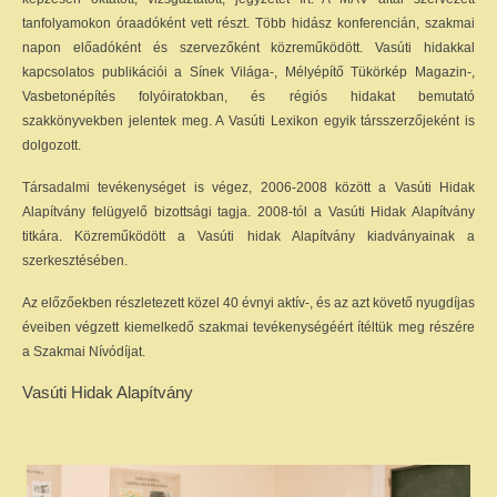
tanfolyamokon óraadóként vett részt. Több hidász konferencián, szakmai
napon előadóként és szervezőként közreműködött. Vasúti hidakkal
kapcsolatos publikációi a Sínek Világa-, Mélyépítő Tükörkép Magazin-,
Vasbetonépítés folyóiratokban, és régiós hidakat bemutató
szakkönyvekben jelentek meg. A Vasúti Lexikon egyik társszerzőjeként is
dolgozott.
Társadalmi tevékenységet is végez, 2006-2008 között a Vasúti Hidak
Alapítvány felügyelő bizottsági tagja. 2008-tól a Vasúti Hidak Alapítvány
titkára. Közreműködött a Vasúti hidak Alapítvány kiadványainak a
szerkesztésében.
Az előzőekben részletezett közel 40 évnyi aktív-, és az azt követő nyugdíjas
éveiben végzett kiemelkedő szakmai tevékenységéért ítéltük meg részére
a Szakmai Nívódíjat.
Vasúti Hidak Alapítvány