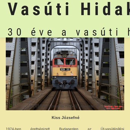
A 2016 év szakmai nívódíj kitüntetettje:
Kiss Józsefné
1974-ben érettségizett Budapesten az Út-vasútépítési