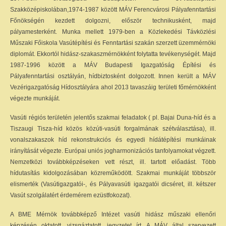
Szakközépiskolában,1974-1987 között MÁV Ferencvárosi Pályafenntartási
Főnökségén kezdett dolgozni, először technikusként, majd
pályamesterként. Munka mellett 1979-ben a Közlekedési Távközlési
Műszaki Főiskola Vasútépítési és Fenntartási szakán szerzett üzemmérnöki
diplomát. Ekkortól hidász-szakaszmérnökként folytatta tevékenységét. Majd
1987-1996 között a MÁV Budapesti Igazgatóság Építési és
Pályafenntartási osztályán, hídbiztosként dolgozott. Innen került a MÁV
Vezérigazgatóság Hídosztályára ahol 2013 tavaszáig területi főmérnökként
végezte munkáját.
Vasúti régiós területén jelentős szakmai feladatok ( pl. Bajai Duna-híd és a
Tiszaugi Tisza-híd közös közúti-vasúti forgalmának szétválasztása), ill.
vonalszakaszok híd rekonstrukciós és egyedi hídátépítési munkáinak
irányítását végezte. Európai uniós jogharmonizációs tanfolyamokat végzett.
Nemzetközi továbbképzéseken vett részt, ill. tartott előadást. Több
hídutasítás kidolgozásában közreműködött. Szakmai munkáját többször
elismerték (Vasútigazgatói-, és Pályavasúti igazgatói dicséret, ill. kétszer
Vasút szolgálatért érdemérem ezüstfokozat).
A BME Mérnök továbbképző Intézet vasúti hidász műszaki ellenőri
képzésén oktatott, vizsgáztatott, jegyzetet írt. A MÁV által szervezett