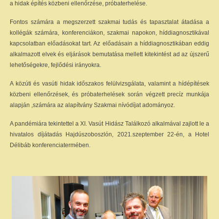
a hidak építés közbeni ellenőrzése, próbaterhelése.
Fontos számára a megszerzett szakmai tudás és tapasztalat átadása a
kollégák számára, konferenciákon, szakmai napokon, híddiagnosztikával
kapcsolatban előadásokat tart. Az előadásain a híddiagnosztikában eddig
alkalmazott elvek és eljárások bemutatása mellett kitekintést ad az újszerű
lehetőségekre, fejlődési irányokra.
A közúti és vasúti hidak időszakos felülvizsgálata, valamint a hídépítések
közbeni ellenőrzések, és próbaterhelések során végzett precíz munkája
alapján ,számára az alapítvány Szakmai nívódíjat adományoz.
A pandémiára tekintettel a XI. Vasút Hidász Találkozó alkalmával zajlott le a
hivatalos díjátadás Hajdúszoboszlón, 2021.szeptember 22-én, a Hotel
Délibáb konferenciatermében.