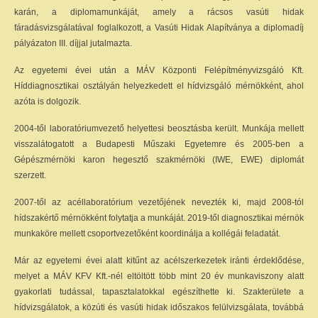
karán, a diplomamunkáját, amely a rácsos vasúti hidak
fáradásvizsgálatával foglalkozott, a Vasúti Hidak Alapítványa a diplomadíj
pályázaton III. díjjal jutalmazta.
Az egyetemi évei után a MÁV Központi Felépítményvizsgáló Kft.
Híddiagnosztikai osztályán helyezkedett el hídvizsgáló mérnökként, ahol
azóta is dolgozik.
2004-től laboratóriumvezető helyettesi beosztásba került. Munkája mellett
visszalátogatott a Budapesti Műszaki Egyetemre és 2005-ben a
Gépészmérnöki karon hegesztő szakmérnöki (IWE, EWE) diplomát
szerzett.
2007-től az acéllaboratórium vezetőjének nevezték ki, majd 2008-tól
hídszakértő mérnökként folytatja a munkáját. 2019-től diagnosztikai mérnök
munkaköre mellett csoportvezetőként koordinálja a kollégái feladatát.
Már az egyetemi évei alatt kitűnt az acélszerkezetek iránti érdeklődése,
melyet a MÁV KFV Kft.-nél eltöltött több mint 20 év munkaviszony alatt
gyakorlati tudással, tapasztalatokkal egészíthette ki. Szakterülete a
hídvizsgálatok, a közúti és vasúti hidak időszakos felülvizsgálata, továbbá