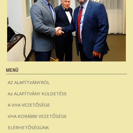
MENÜ
AZ ALAPÍTVÁNYRÓL
Az ALAPÍTVÁNY KÜLDETÉSE
A VHA VEZETŐSÉGE
VHA KORÁBBI VEZETŐSÉGE
ELÉRHETŐSÉGÜNK