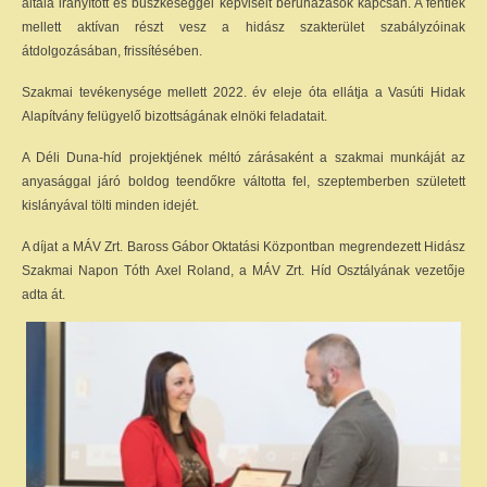
általa irányított és büszkeséggel képviselt beruházások kapcsán. A fentiek
mellett aktívan részt vesz a hidász szakterület szabályzóinak
átdolgozásában, frissítésében.
Szakmai tevékenysége mellett 2022. év eleje óta ellátja a Vasúti Hidak
Alapítvány felügyelő bizottságának elnöki feladatait.
A Déli Duna-híd projektjének méltó zárásaként a szakmai munkáját az
anyasággal járó boldog teendőkre váltotta fel, szeptemberben született
kislányával tölti minden idejét.
A díjat a MÁV Zrt. Baross Gábor Oktatási Központban megrendezett Hidász
Szakmai Napon Tóth Axel Roland, a MÁV Zrt. Híd Osztályának vezetője
adta át.