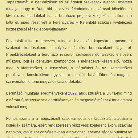
Tapasztalatát, a beruházások és az érintett szakaszok alapos ismeretét
mutatja, hogy a Duna-híd tervezési feladatainak lezárását követően a
kivitelezési feladatokat is – a beruházó projektvezetőjeként – sikeresen
látta el, majd részt vett a Ferencváros – Kelenföld szakasz kivitelezési
közbeszerzésének lebonyolításában.
Feladatait mind a tervezés, mind a kivitelezés kapcsán alaposan, a
szakmai kérdésekben elmélyülve, felelős beruházóként látja el.
Projektvezetőként a beruházó részéről szükséges döntéseket felelősen,
műszaki, jogi és pénzügyi szempontból is mérlegelve készíti elő, hozza
meg. A kivitelezővel, a tervezővel, a mérnökkel és az üzemeltetővel
proaktívan, konstruktívan egyeztet a munkák határidőben és magas -
színvonalon történő megvalósítása érdekében.
Beruházói munkája eredményeként 2022. augusztusára a Duna-híd mind
a három új felszerkezete gördülékenyen és megfelelő műszaki tartalommal
valósult meg.
Fontos számára a megszerzett szakmai tudás és tapasztalat átadása a
kollégák számára, ezért rendszeresen részt vesz konferenciákon, szakmai
napokon, vasúti szakfolyóiratokban elhivatottan, szakmaisággal publikál az