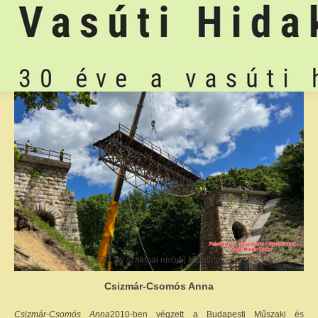
A 2022. év szakmai nívódíj kitüntetettje:
Csizmár-Csomós Anna
Csizmár-Csomós Anna
2010-ben végzett a Budapesti Műszaki és