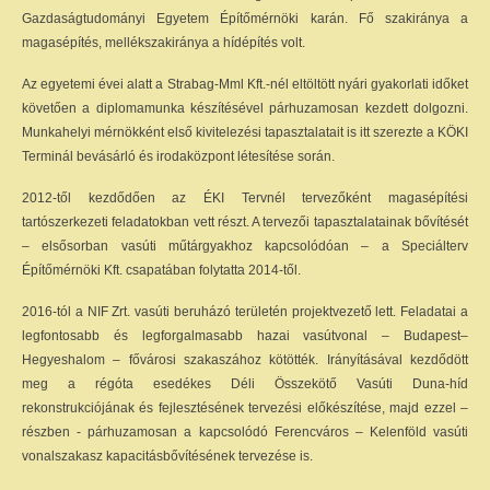
Gazdaságtudományi Egyetem Építőmérnöki karán. Fő szakiránya a
magasépítés, mellékszakiránya a hídépítés volt.
Az egyetemi évei alatt a Strabag-Mml Kft.-nél eltöltött nyári gyakorlati időket
követően a diplomamunka készítésével párhuzamosan kezdett dolgozni.
Munkahelyi mérnökként első kivitelezési tapasztalatait is itt szerezte a KÖKI
Terminál bevásárló és irodaközpont létesítése során.
2012-től kezdődően az ÉKI Tervnél tervezőként magasépítési
tartószerkezeti feladatokban vett részt. A tervezői tapasztalatainak bővítését
– elsősorban vasúti műtárgyakhoz kapcsolódóan – a Speciálterv
Építőmérnöki Kft. csapatában folytatta 2014-től.
2016-tól a NIF Zrt. vasúti beruházó területén projektvezető lett. Feladatai a
legfontosabb és legforgalmasabb hazai vasútvonal – Budapest–
Hegyeshalom – fővárosi szakaszához kötötték. Irányításával kezdődött
meg a régóta esedékes Déli Összekötő Vasúti Duna-híd
rekonstrukciójának és fejlesztésének tervezési előkészítése, majd ezzel –
részben - párhuzamosan a kapcsolódó Ferencváros – Kelenföld vasúti
vonalszakasz kapacitásbővítésének tervezése is.