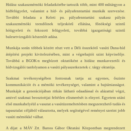
Hidász szakaszmérnöki feladatkörébe tartozik több, mint 400 műtárgyon a
hídfelügyelet, valamint a híd- és pályafenntartási munkák szervezése.
További feladata a Keleti pu. pályafenntartási szakasz pályás
szakaszmérnöki teendőinek teljeskörű ellátása, főnökségi szintű
hóügyeleti és fokozott felügyeleti, továbbá igazgatósági szintű
balesetvizsgálói készenlét adása.
Munkája során többek között részt vett a Déli összekötő vasúti Duna-híd
átépítési projekt kivitelezésében, mint a végrehajtói szint képviselője.
Továbbá a BGOK-n megbízott oktatóként a hidász munkavezetői és
hídvizsgálói tanfolyamon a vasúti pályaszerkezetek c. tárgy oktatója.
Szakmai tevékenységében fontosnak tartja az egyenes, őszinte
kommunikációt és a mérnöki tevékenységet, valamint a bajtársiasságot.
Munkáját a generációjában ritkán látható odaadással és alázattal végzi,
amivel szakmai beosztottjai feltétlen elismerését is elnyeri. Egyetem utáni
első munkahelyéül a vasutat a vasútüzemeltetésben megszerezhető tudás és
tapasztalat céljából választotta, melyek segítségével reményei szerint jobb
vasúti mérnökké válhat.
A díjat a MÁV Zrt. Baross Gábor Oktatási Központban megrendezett