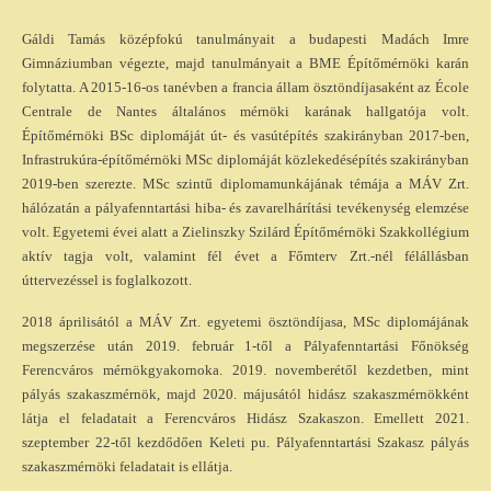
Gáldi Tamás középfokú tanulmányait a budapesti Madách Imre
Gimnáziumban végezte, majd tanulmányait a BME Építőmérnöki karán
folytatta. A 2015-16-os tanévben a francia állam ösztöndíjasaként az École
Centrale de Nantes általános mérnöki karának hallgatója volt.
Építőmérnöki BSc diplomáját út- és vasútépítés szakirányban 2017-ben,
Infrastrukúra-építőmérnöki MSc diplomáját közlekedésépítés szakirányban
2019-ben szerezte. MSc szintű diplomamunkájának témája a MÁV Zrt.
hálózatán a pályafenntartási hiba- és zavarelhárítási tevékenység elemzése
volt. Egyetemi évei alatt a Zielinszky Szilárd Építőmérnöki Szakkollégium
aktív tagja volt, valamint fél évet a Főmterv Zrt.-nél félállásban
úttervezéssel is foglalkozott.
2018 áprilisától a MÁV Zrt. egyetemi ösztöndíjasa, MSc diplomájának
megszerzése után 2019. február 1-től a Pályafenntartási Főnökség
Ferencváros mérnökgyakornoka. 2019. novemberétől kezdetben, mint
pályás szakaszmérnök, majd 2020. májusától hidász szakaszmérnökként
látja el feladatait a Ferencváros Hidász Szakaszon. Emellett 2021.
szeptember 22-től kezdődően Keleti pu. Pályafenntartási Szakasz pályás
szakaszmérnöki feladatait is ellátja.