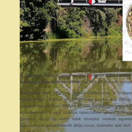
A
"Város és folyója"
konferencián, Szegeden 2008. október 9
Solymossy Imre építőmérnöknek
, az MSc Kft műszaki igazga
Solymossy Imre
1950-ben született Budapesten. A Budapes
tevékenységét 1973-ban az UVATERV-nél kezdte, ahol 1996-ig do
helyettesi beosztásban. 1996-tól az MSc Kft műszaki igazgatói
munkákon kívül a nagy szakmai tapasztalatot igénylő hídvizsgá
vasbeton, közúti és vasúti hidak tervezési munkáit egyar
hídvizsgálatok dokumentációit állítja össze, üzemelés alatt lévő 
készíti el.