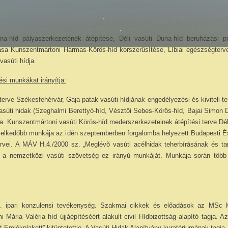
una-híd pályaszerkezetének átépítése, Déli vasúti Duna-híd beruházási p
ítása Kunszentmártoni Hármas-Kőrös-híd korszerűsítése, Líbiai egészségterv
asúti hídja.
si munkákat irányítja:
terve Székesfehérvár, Gaja-patak vasúti hídjának engedélyezési és kiviteli te
 Vasúti hidak (Szeghalmi Berettyó-híd, Vésztői Sebes-Körös-híd, Bajai Simon 
ása. Kunszentmártoni vasúti Körös-híd mederszerkezeteinek átépítési terve Dé
emelkedőbb munkája az idén szeptemberben forgalomba helyezett Budapesti É
tervei. A MÁV H.4./2000 sz. „Meglévõ vasúti acélhidak teherbírásának és t
ti a nemzetközi vasúti szövetség ez irányú munkáját. Munkája során több
l. ipari konzulensi tevékenység. Szakmai cikkek és előadások az MSc Kft 
ária Valéria híd újjáépítéséért alakult civil Hídbizottság alapító tagja. 
t Emlékplakett” kitüntetettje. A Vasúti Hidak Alapítvány kuratóriumának tagja.