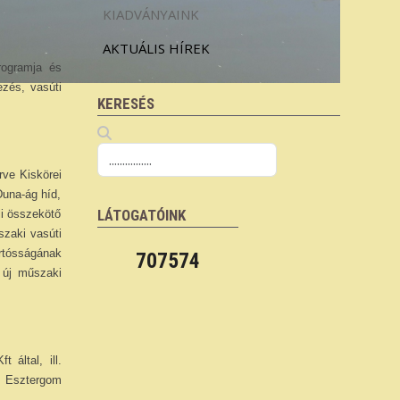
KIADVÁNYAINK
AKTUÁLIS HÍREK
rogramja és
ezés, vasúti
KERESÉS
rve Kiskörei
Duna-ág híd,
LÁTOGATÓINK
li összekötő
szaki vasúti
artósságának
707574
 új műszaki
által, ill.
Az Esztergom