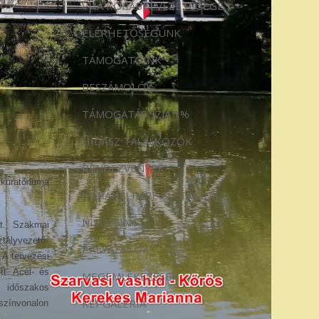
VHA KORÁBBI VEZETŐSÉGE
ELÉRHETŐSÉGÜNK
TÁMOGATÓINK
BESZÁMOLÓK
TÁMOGATÁS SZJA 1%
HIDÁSZ TALÁLKOZÓK
RENDEZVÉNYEK
kuratóriuma
KORÁNYI IMRE ÉLETMŰDÍJ
NÍVÓDÍJAK
át. Szakmai
tályvezető-
PÁLYÁZATOK
 A tervezési
tt. Acél- és
MEGEMLÉKEZÉSEK
s időszakos
KÉPGALÉRIA
 színvonalon