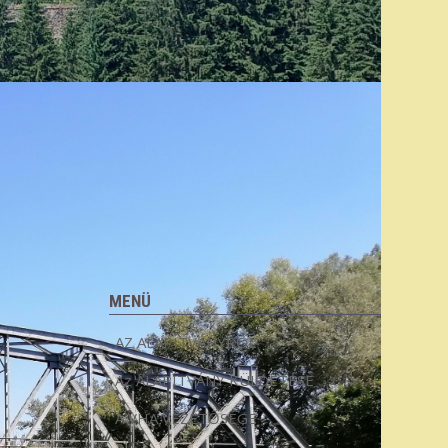
MENÜ
AZ ALAPÍTVÁNYRÓL
Az ALAPÍTVÁNY KÜLDETÉSE
A VHA VEZETŐSÉGE