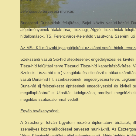
Jelentősebb tervezési munkái:
Budapesti Duna-hidak felújítása, Bajai közös vasúti-közúti D
alépítményeinek átalakítása, Tiszaugi, Algyői Tisza-hidak felúj
hídállomások, TS. Ferencváros-Kelenföld vasútvonal Szerémi úti v
Az MSc Kft műszaki igazgatójaként az alábbi vasúti hidak tervezé
Szekszárdi vasúti Sió-híd átépítésének engedélyezési és kiviteli 
Tisza-híd felújítási terve Tiszaugi Tisza-híd kapacitásbővítése.
Szolnoki Tisza-híd stb.) vizsgálata és ellenőrző statikai számít
vasúti Duna-híd III. szerkezetének, engedélyezési terve. Legki
Duna-híd új felszerkezet építésének engedélyezési és kiviteli 
megállapítására” c. Utasítás kidolgozása, amellyel megelőzhe
megoldás szabadalommal védett.
Egyéb tevékenységei:
A Széchenyi István Egyetem részére diplomaterv bírálatok, il
személyes közreműködéssel tervezett munkákról. Az Esztergomi M
Város Képviselő-testülete által adományozott „Mária Valéria Hídér