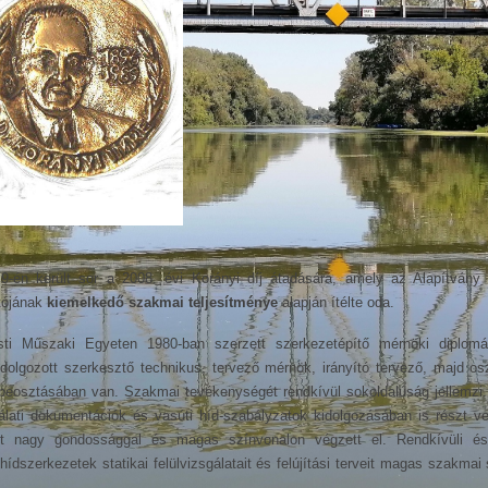
-én került sor a 2008. évi Korányi díj átadására, amely az Alapítvány 
tójának
kiemelkedő szakmai teljesítménye
alapján ítélte oda.
ti Műszaki Egyeten 1980-ban szerzett szerkezetépítő mérnöki diplom
lgozott szerkesztő technikus, tervező mérnök, irányító tervező, majd osz
 beosztásában van. Szakmai tevékenységét rendkívül sokoldalúság jellemzi.
lati dokumentációk és vasúti híd-szabályzatok kidolgozásában is részt ve
ánt nagy gondossággal és magas színvonalon végzett el. Rendkívüli é
hídszerkezetek statikai felülvizsgálatait és felújítási terveit magas szakmai