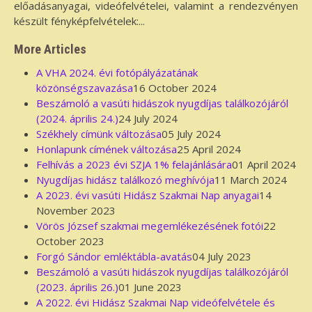
előadásanyagai, videófelvételei, valamint a rendezvényen
készült fényképfelvételek:...
More Articles
A VHA 2024. évi fotópályázatának
közönségszavazása
16 October 2024
Beszámoló a vasúti hidászok nyugdíjas találkozójáról
(2024. április 24.)
24 July 2024
Székhely címünk változása
05 July 2024
Honlapunk címének változása
25 April 2024
Felhívás a 2023 évi SZJA 1% felajánlására
01 April 2024
Nyugdíjas hidász találkozó meghívója
11 March 2024
A 2023. évi vasúti Hidász Szakmai Nap anyagai
14
November 2023
Vörös József szakmai megemlékezésének fotói
22
October 2023
Forgó Sándor emléktábla-avatás
04 July 2023
Beszámoló a vasúti hidászok nyugdíjas találkozójáról
(2023. április 26.)
01 June 2023
A 2022. évi Hidász Szakmai Nap videófelvétele és