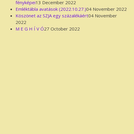
fényképei
13 December 2022
Emléktábla avatások (2022.10.27.)
04 November 2022
Köszönet az SZJA egy százalékáért
04 November
2022
M E G H Í V Ó
27 October 2022