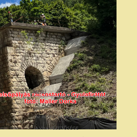
MENÜ
AZ ALAPÍTVÁNYRÓL
Az ALAPÍTVÁNY KÜLDETÉSE
dász szakma
A VHA VEZETŐSÉGE
asúti hidász