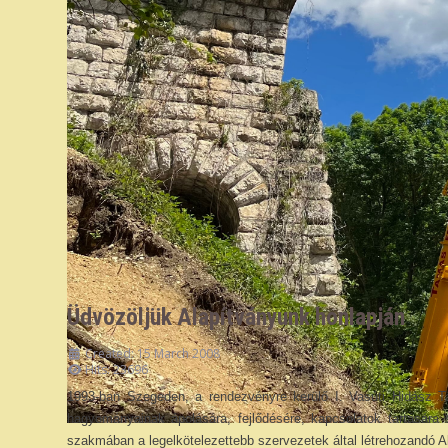
Üdvözöljük Alapítványunk honlapján
Created: 15 March 2008
Hits: 23696
1993-ban Szegeden, a rendezvényre kerülő I. Vasúti Hidász T
hagyományainak ápolására, fejlődésére, kapcsolatok tartására s
szakmában a legelkötelezettebb szervezetek által létrehozandó Al