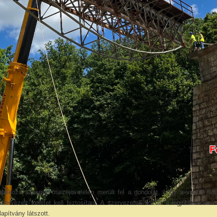
alálkozó szakmai összejövetelén merült fel a gondolat, hogy a vasúti hi
zervezett keretet kell biztosítani. A szervezetek között a legjobbnak a v
apítvány látszott.