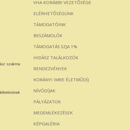
VHA KORÁBBI VEZETŐSÉGE
ELÉRHETŐSÉGÜNK
TÁMOGATÓINK
BESZÁMOLÓK
TÁMOGATÁS SZJA 1%
HIDÁSZ TALÁLKOZÓK
idász szakma
RENDEZVÉNYEK
KORÁNYI IMRE ÉLETMŰDÍJ
NÍVÓDÍJAK
deltetésének
PÁLYÁZATOK
MEGEMLÉKEZÉSEK
KÉPGALÉRIA