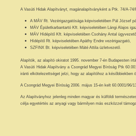
A Vasúti Hidak Alapítványt, magánalapítványként a Ptk. 74/A-74/
A MÁV Rt. Vezérigazgatósága képviseletében Pál József pá
MÁV Épületkarbantartó Kft. képviseletében Lángi Alajos iga
MÁV Hídépítő Kft. képviseletében Csohány Antal ügyvezető
Hídépítő Rt. képviseletében Apáthy Endre vezérigazgató,
SZFINX Bt. képviseletében Máté Attila üzletvezető.
Alapítók, az alapító okiratot 1995. november 7-én Budapesten írt
A Vasúti Hidak Alapítvány a Csongrád Megyei Bíróság Ptk 60.001
iránti elkötelezettséget jelzi, hogy az alapítóhoz a későbbiekb
A Csongrád Megyei Bíróság 2006. május 15-én kelt 60.0001/96/13.
Az Alapítványhoz jelenleg minden magyar és külföldi természetes 
célja egyetértés az anyagi vagy bármilyen más eszközzel támogat