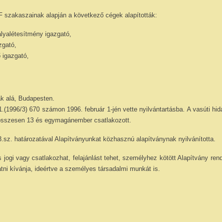
F szakaszainak alapján a következő cégek alapították:
lyalétesítmény igazgató,
zgató,
 igazgató,
ák alá, Budapesten.
.(1996/3) 670 számon 1996. február 1-jén vette nyilvántartásba. A vasúti h
en összesen 13 és egymagánember csatlakozott.
sz. határozatával Alapítványunkat közhasznú alapítványnak nyilvánította.
jogi vagy csatlakozhat, felajánlást tehet, személyhez kötött Alapítvány ren
ni kívánja, ideértve a személyes társadalmi munkát is.