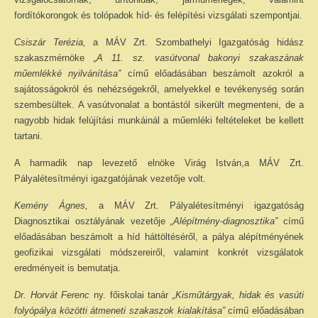
fordítókorongok és tolópadok híd- és felépítési vizsgálati szempontjai.
Csiszár Terézia,
a MÁV Zrt. Szombathelyi Igazgatóság hidász
szakaszmérnöke
„A 11. sz. vasútvonal bakonyi szakaszának
műemlékké nyilvánítása”
című előadásában beszámolt azokról a
sajátosságokról és nehézségekről, amelyekkel e tevékenység során
szembesültek. A vasútvonalat a bontástól sikerült megmenteni, de a
nagyobb hidak felújítási munkáinál a műemléki feltételeket be kellett
tartani.
A harmadik nap levezető elnöke Virág István,a MÁV Zrt.
Pályalétesítményi igazgatójának vezetője volt.
Kemény Ágnes,
a MÁV Zrt. Pályalétesítményi igazgatóság
Diagnosztikai osztályának vezetője
„Alépítmény-diagnosztika”
című
előadásában beszámolt a híd háttöltéséről, a pálya alépítményének
geofizikai vizsgálati módszereiről, valamint konkrét vizsgálatok
eredményeit is bemutatja.
Dr. Horvát Ferenc
ny. főiskolai tanár
„Kisműtárgyak, hidak és vasúti
folyópálya közötti átmeneti szakaszok kialakítása”
című előadásában