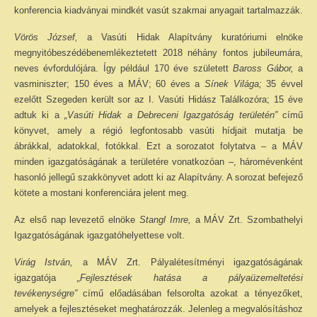
konferencia kiadványai mindkét vasút szakmai anyagait tartalmazzák.
Vörös József,
a Vasúti Hidak Alapítvány kuratóriumi elnöke
megnyitóbeszédébenemlékeztetett 2018 néhány fontos jubileumára,
neves évfordulójára. Így például 170 éve született
Baross Gábor,
a
vasminiszter; 150 éves a MÁV; 60 éves a
Sínek Világa;
35 évvel
ezelőtt Szegeden került sor az I. Vasúti Hidász Találkozóra; 15 éve
adtuk ki a
„Vasúti Hidak a Debreceni Igazgatóság területén”
című
könyvet, amely a régió legfontosabb vasúti hídjait mutatja be
ábrákkal, adatokkal, fotókkal. Ezt a sorozatot folytatva – a MÁV
minden igazgatóságának a területére vonatkozóan –, háromévenként
hasonló jellegű szakkönyvet adott ki az Alapítvány. A sorozat befejező
kötete a mostani konferenciára jelent meg.
Az első nap levezető elnöke
Stangl Imre,
a MÁV Zrt. Szombathelyi
Igazgatóságának igazgatóhelyettese volt.
Virág István,
a MÁV Zrt. Pályalétesítményi igazgatóságának
igazgatója
„Fejlesztések hatása a pályaüzemeltetési
tevékenységre”
című előadásában felsorolta azokat a tényezőket,
amelyek a fejlesztéseket meghatározzák. Jelenleg a megvalósításhoz