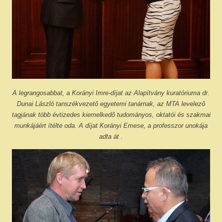
A legrangosabbat, a Korányi Imre-díjat az Alapítvány kuratóriuma dr.
Dunai László tanszékvezető egyetemi tanárnak, az MTA levelező
tagjának több évtizedes kiemelkedő tudományos, oktatói és szakmai
munkájáért ítélte oda. A díjat
Korányi Emese,
a professzor unokája
adta át
.