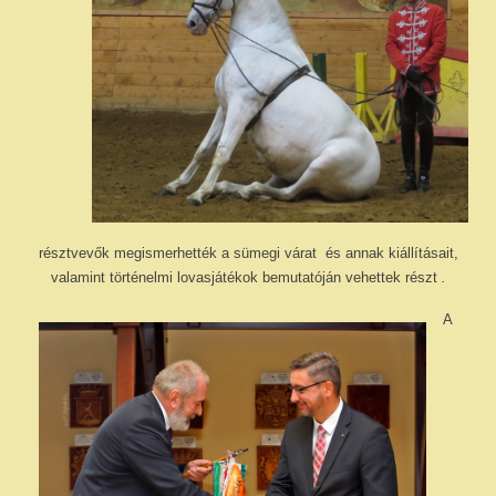
résztvevők megismerhették a sümegi várat
és annak kiállításait,
valamint történelmi lovasjátékok bemutatóján vehettek részt
.
A