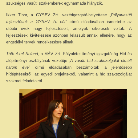
szükséges vasúti szakemberek egyharmada hiányzik.
Ikker Tibor, a GYSEV Zrt. vezérigazgató-helyettese
„Pályavasúti
fejlesztések a GYSEV Zrt.-nél”
című előadásában ismertette az
utóbbi évek nagy fejlesztéseit, amelyek sikeresek voltak. A
fejlesztések kivitelezése azonban lelassult annak ellenére, hogy az
engedélyi tervek rendelkezésre állnak.
Tóth Axel Roland,
a MÁV Zrt. Pályalétesítményi igazgatóság Híd és
alépítményi osztályának vezetője
„A vasúti híd szakszolgálat elmúlt
három éve”
című előadásában beszámoltak a jelentősebb
hídépítésekről, az egyedi projektekről, valamint a híd szakszolgálat
szakmai feladatairól.