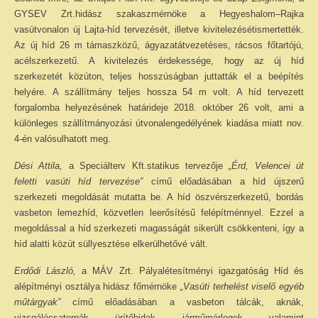
GYSEV Zrt.hidász szakaszmérnöke a Hegyeshalom–Rajka
vasútvonalon új Lajta-híd tervezését, illetve kivitelezésétismertették.
Az új híd 26 m támaszközű, ágyazatátvezetéses, rácsos főtartójú,
acélszerkezetű. A kivitelezés érdekessége, hogy az új híd
szerkezetét közúton, teljes hosszúságban juttatták el a beépítés
helyére. A szállítmány teljes hossza 54 m volt. A híd tervezett
forgalomba helyezésének határideje 2018. október 26 volt, ami a
különleges szállítmányozási útvonalengedélyének kiadása miatt nov.
4-én valósulhatott meg.
Dési Attila,
a Speciálterv Kft.statikus tervezője
„Érd, Velencei út
feletti vasúti híd tervezése”
című előadásában a híd újszerű
szerkezeti megoldását mutatta be. A híd öszvérszerkezetű, bordás
vasbeton lemezhíd, közvetlen leerősítésű felépítménnyel. Ezzel a
megoldással a híd szerkezeti magasságát sikerült csökkenteni, így a
híd alatti közút süllyesztése elkerülhetővé vált.
Erdődi László,
a MÁV Zrt. Pályalétesítményi igazgatóság Híd és
alépítményi osztálya hidász főmérnöke
„Vasúti terhelést viselő egyéb
műtárgyak”
című előadásában a vasbeton tálcák, aknák,
vizsgálócsatornák, ürítőhidak, járműmérlegek, valamint