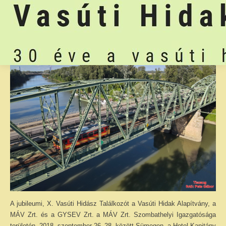
A jubileumi, X. Vasúti Hidász Találkozót a Vasúti Hidak Alapítvány, a
MÁV Zrt. és a GYSEV Zrt. a MÁV Zrt. Szombathelyi Igazgatósága
területén, 2018. szeptember 26–28. között Sümegen, a Hotel Kapitány