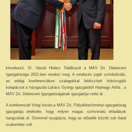
következő, XI. Vasúti Hidász Találkozót a MÁV Zrt. Debreceni
Igazgatósága 2021-ben rendezi meg. A rendezés jogát szimbolizáló,
az eddigi konferenciákon szalagokkal feldíszített hídvizsgáló
kalapácsot a házigazda Lukács György igazgatótól
Hadnagy
Attila
,
a
MÁV Zrt. Debreceni Igazgatóságának igazgatója vette át
.
A konferenciát Virág István,a MÁV Zrt. Pályalétesítményi igazgatóság
igazgatója értékelte, hogy milyen magas színvonalú előadások
hangzottak el. Örömmel nyugtázta, hogy az előadók között sok fiatal
szakember volt.