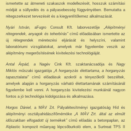
ismertette az átmeneti szakaszok modellezését, hosszuk számítási
módját a süllyedés és a pályasebesség függvényében. Bemutatta a
rétegszerkezet tervezését és a kiegyenlítőlemez alkalmazását.
Nyári István,
aFugro Consult Kft. laborvezetője
„Alépítményi
rétegrendek, anyagok és teherbírás”
című előadásában ismertette az
új rétegrendek méretezési eljárását és helyszíni, valamint
laboratóriumi vizsgálatokat, amelyek már figyelembe veszik az
alépítmény megerősítésének kivitelezési technológiáját.
Antal Árpád, a
Nagév Cink Kft. szaktanácsadója és
Nagy
Miklós
műszaki igazgatója
„A horganyzás élettartama, a horganyzás
tapasztalatai”
című előadásuk azokról a tényezőkről beszéltek,
amelyek alapján a horganyzás várható élettartamának számításánál
figyelembe kell venni. A horganyzás kivitelezési munkáinál nagyon
fontos a jó technológia kidolgozása és alkalmazása.
Horgos Dániel,
a MÁV Zrt. Pályalétesítményi igazgatóság Híd és
alépítményi osztályahidászifőmérnöke
„A MÁV Zrt. által az elmúlt
időszakban elfogadott új termékek”
című előadás a betonpaplan, az
Alplastic kompozit műanyag lépcsőburkoló elem, a Surtreat TPS II