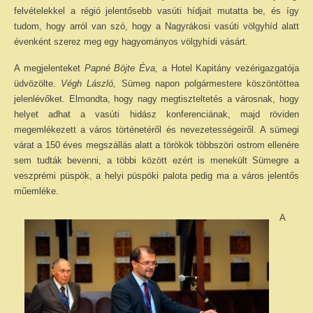
felvételekkel a régió jelentősebb vasúti hídjait mutatta be, és így
tudom, hogy arról van szó, hogy a Nagyrákosi vasúti völgyhíd alatt
évenként szerez meg egy hagyományos völgyhídi vásárt.
A megjelenteket
Papné Böjte Éva,
a Hotel Kapitány vezérigazgatója
üdvözölte.
Végh László,
Sümeg napon
polgármestere köszöntöttea
jelenlévőket. Elmondta, hogy nagy megtiszteltetés a városnak, hogy
helyet adhat a vasúti hidász konferenciának, majd röviden
megemlékezett a város történetéről és nevezetességeiről. A sümegi
várat a 150 éves megszállás alatt a törökök többszöri ostrom ellenére
sem tudták bevenni, a többi között ezért is menekült Sümegre a
veszprémi püspök, a helyi püspöki palota pedig ma a város jelentős
műemléke.
A