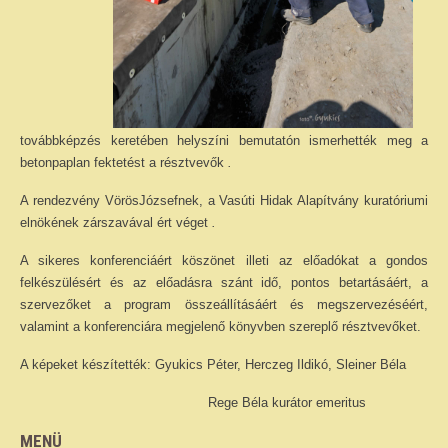
továbbképzés keretében helyszíni bemutatón ismerhették meg a
betonpaplan fektetést a résztvevők
.
A rendezvény VörösJózsefnek, a Vasúti Hidak Alapítvány kuratóriumi
elnökének zárszavával ért véget
.
A sikeres konferenciáért köszönet illeti az előadókat a gondos
felkészülésért és az előadásra szánt idő, pontos betartásáért, a
szervezőket a program összeállításáért és megszervezéséért,
valamint a konferenciára megjelenő könyvben szereplő résztvevőket.
A képeket készítették: Gyukics Péter, Herczeg Ildikó, Sleiner Béla
Rege Béla kurátor emeritus
MENÜ