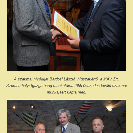
A szakmai nívódíjat
Bárdosi László
hídszakértő, a MÁV Zrt.
Szombathelyi Igazgatóság munkatársa több évtizedes kiváló szakmai
munkájáért kapta meg.