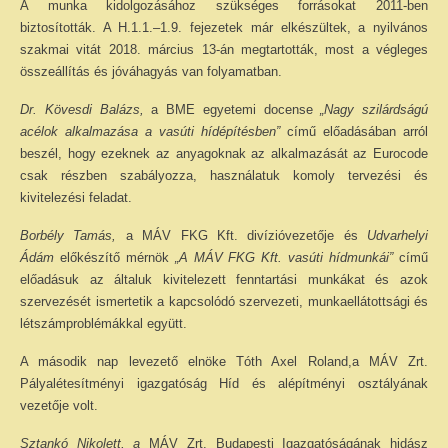
A munka kidolgozásához szükséges forrásokat 2011-ben
biztosították. A H.1.1.–1.9. fejezetek már elkészültek, a nyilvános
szakmai vitát 2018. március 13-án megtartották, most a végleges
összeállítás és jóváhagyás van folyamatban.
Dr. Kövesdi Balázs,
a BME egyetemi docense
„Nagy szilárdságú
acélok alkalmazása a vasúti hídépítésben”
című előadásában arról
beszél, hogy ezeknek az anyagoknak az alkalmazását az Eurocode
csak részben szabályozza, használatuk komoly tervezési és
kivitelezési feladat.
Borbély Tamás,
a MÁV FKG Kft. divízióvezetője és
Udvarhelyi
Ádám
előkészítő mérnök
„A MÁV FKG Kft. vasúti hídmunkái”
című
előadásuk az általuk kivitelezett fenntartási munkákat és azok
szervezését ismertetik a kapcsolódó szervezeti, munkaellátottsági és
létszámproblémákkal együtt.
A második nap levezető elnöke Tóth Axel Roland,a MÁV Zrt.
Pályalétesítményi igazgatóság Híd és alépítményi osztályának
vezetője volt.
Sztankó Nikolett, a
MÁV Zrt. Budapesti Igazgatóságának hidász