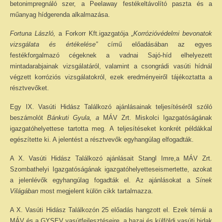
betonimpregnáló szer, a Peelaway festékeltávolító paszta és a
műanyag hídgerenda alkalmazása.
Fortuna László,
a Forkorr Kft.igazgatója
„Korrózióvédelmi bevonatok
vizsgálata és értékelése”
című előadásában az egyes
festékforgalmazó cégeknek a vadnai Sajó-híd elhelyezett
mintadarabjainak vizsgálatáról, valamint a csongrádi vasúti hídnál
végzett korróziós vizsgálatokról, ezek eredményeiről tájékoztatta a
résztvevőket.
Egy IX. Vasúti Hidász Találkozó ajánlásainak teljesítéséről szóló
beszámolót
Bánkuti Gyula, a
MÁV Zrt. Miskolci Igazgatóságának
igazgatóhelyettese tartotta meg. A teljesítéseket konkrét példákkal
egészítette ki. A jelentést a résztvevők egyhangúlag elfogadták.
A X. Vasúti Hidász Találkozó ajánlásait Stangl Imre,a MÁV Zrt.
Szombathelyi Igazgatóságának igazgatóhelyetteseismertette, azokat
a jelenlévők egyhangúlag fogadták el. Az ajánlásokat a
Sínek
Világában
most megjelent külön cikk tartalmazza.
A X. Vasúti Hidász Találkozón 25 előadás hangzott el. Ezek témái a
MÁV és a GYSEV vasútfejlesztéseire, a hazai és külföldi vasúti hidak