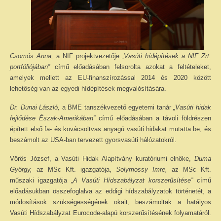
Csomós Anna,
a NIF projektvezetője
„Vasúti hídépítések a NIF Zrt.
portfóliójában”
című előadásában felsorolta azokat a feltételeket,
amelyek mellett az EU-finanszírozással 2014 és 2020 között
lehetőség van az egyedi hídépítések megvalósítására.
Dr. Dunai László,
a BME tanszékvezető egyetemi tanár
„Vasúti hidak
fejlődése Észak-Amerikában”
című előadásában a távoli földrészen
épített első fa- és kovácsoltvas anyagú vasúti hidakat mutatta be, és
beszámolt az USA-ban tervezett gyorsvasúti hálózatokról.
Vörös József, a Vasúti Hidak Alapítvány kuratóriumi elnöke,
Duma
György,
az MSc Kft. igazgatója,
Solymossy Imre,
az MSc Kft.
műszaki igazgatója
„A Vasúti Hídszabályzat korszerűsítése”
című
előadásukban összefoglalva az eddigi hídszabályzatok történetét, a
módosítások szükségességének okait, beszámoltak a hatályos
Vasúti Hídszabályzat Eurocode-alapú korszerűsítésének folyamatáról.