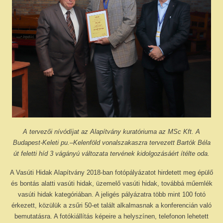
A tervezői nívódíjat az Alapítvány kuratóriuma az MSc Kft. A
Budapest-Keleti pu.–Kelenföld vonalszakaszra tervezett Bartók Béla
út feletti híd 3 vágányú változata tervének kidolgozásáért ítélte oda.
A Vasúti Hidak Alapítvány 2018-ban fotópályázatot hirdetett meg épülő
és bontás alatti vasúti hidak, üzemelő vasúti hidak, továbbá műemlék
vasúti hidak kategóriában. A jeligés pályázatra több mint 100 fotó
érkezett, közülük a zsűri 50-et talált alkalmasnak a konferencián való
bemutatásra. A fotókiállítás képeire a helyszínen, telefonon lehetett