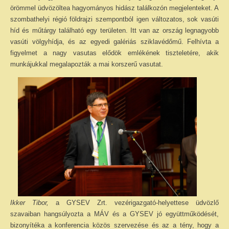
örömmel üdvözöltea hagyományos hidász találkozón megjelenteket. A
szombathelyi régió földrajzi szempontból igen változatos, sok vasúti
híd és műtárgy található egy területen. Itt van az ország legnagyobb
vasúti völgyhídja, és az egyedi galériás sziklavédőmű. Felhívta a
figyelmet a nagy vasutas elődök emlékének tiszteletére, akik
munkájukkal megalapozták a mai korszerű vasutat.
Ikker Tibor,
a GYSEV Zrt. vezérigazgató-helyettese üdvözlő
szavaiban hangsúlyozta a MÁV és a GYSEV jó együttműködését,
bizonyítéka a konferencia közös szervezése és az a tény, hogy a