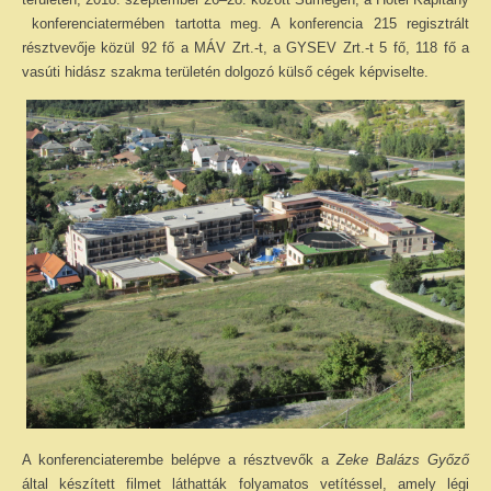
konferenciatermében tartotta meg. A konferencia 215 regisztrált
résztvevője közül 92 fő a MÁV Zrt.-t, a GYSEV Zrt.-t 5 fő, 118 fő a
vasúti hidász szakma területén dolgozó külső cégek képviselte.
A konferenciaterembe belépve a résztvevők a
Zeke Balázs Győző
által készített filmet láthatták folyamatos vetítéssel, amely légi