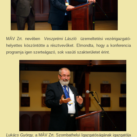
MÁV Zrt. nevében
Veszprémi László
üzemeltetési vezérigazgató-
helyettes köszöntötte a résztvevőket. Elmondta, hogy a konferencia
programja igen szerteágazó, sok vasúti szakterületet érint.
Lukács György,
a MÁV Zrt. Szombathelyi Igazgatóságának igazgatója