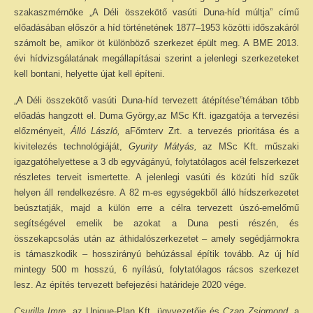
szakaszmérnöke „A Déli összekötő vasúti Duna-híd múltja” című
előadásában először a híd történetének 1877–1953 közötti időszakáról
számolt be, amikor öt különböző szerkezet épült meg. A BME 2013.
évi hídvizsgálatának megállapításai szerint a jelenlegi szerkezeteket
kell bontani, helyette újat kell építeni.
„A Déli összekötő vasúti Duna-híd tervezett átépítése”témában több
előadás hangzott el. Duma György,az MSc Kft. igazgatója a tervezési
előzményeit,
Álló László,
aFőmterv Zrt. a tervezés prioritása és a
kivitelezés technológiáját,
Gyurity Mátyás,
az MSc Kft. műszaki
igazgatóhelyettese a 3 db egyvágányú, folytatólagos acél felszerkezet
részletes terveit ismertette. A jelenlegi vasúti és közúti híd szűk
helyen áll rendelkezésre. A 82 m-es egységekből álló hídszerkezetet
beúsztatják, majd a külön erre a célra tervezett úszó-emelőmű
segítségével emelik be azokat a Duna pesti részén, és
összekapcsolás után az áthidalószerkezetet – amely segédjármokra
is támaszkodik – hosszirányú behúzással építik tovább. Az új híd
mintegy 500 m hosszú, 6 nyílású, folytatólagos rácsos szerkezet
lesz. Az építés tervezett befejezési határideje 2020 vége.
Csurilla Imre,
az Unique-Plan Kft. ügyvezetője és
Czap Zsigmond,
a