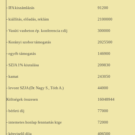
- IFA kiszámlázás
91200
- kiállítás, előadás, reklám
2100000
- Vasúti vasbeton ép. konferencia r.díj
300000
- Korányi szobor támogatás
2025500
- egyéb támogatás
146900
- SZJA 1% kiutalása
209830
- kamat
243050
- levont SZJA (Dr. Nagy S., Tóth A.)
44000
Költségek összesen
16048944
- bérleti díj
77000
- internetes honlap fenntartás ktge
72000
- képviselő díja
406500