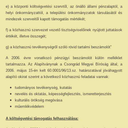
e) a központi költségvetési szervtől, az önálló állami pénzalaptól, a
helyi önkormányzattól, a települési önkormányzatok társulásától és
mindezek szerveitől kapott támogatás mértékét;
f) a közhasznú szervezet vezető tisztségviselőinek nyújtott juttatások
értékét, illetve összegét;
g) a közhasznú tevékenységről szóló rövid tartalmi beszámolót”
A 2006. évre vonatkozó pénzügyi beszámolót külön melléklet
tartalmazza. Az Alapítványnak a Csongrád Megyei Bíróság által, a
2006. május 15-én kelt 60.0001/96/13.sz. határozatával jóváhagyott
alapító okirat szerint a következő közhasznú feladatai vannak:
tudományos tevékenység, kutatás
nevelés és oktatás, képességfejlesztés, ismeretterjesztés
kulturális örökség megóvása
műemlékvédelem
A költségvetési támogatás felhasználása: