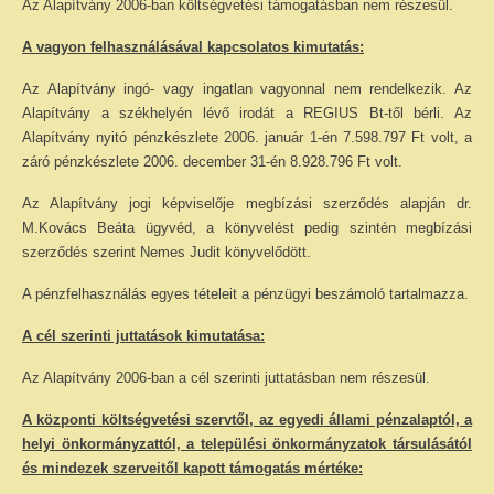
Az Alapítvány 2006-ban költségvetési támogatásban nem részesül.
A vagyon felhasználásával kapcsolatos kimutatás:
Az Alapítvány ingó- vagy ingatlan vagyonnal nem rendelkezik. Az
Alapítvány a székhelyén lévő irodát a REGIUS Bt-től bérli. Az
Alapítvány nyitó pénzkészlete 2006. január 1-én 7.598.797 Ft volt, a
záró pénzkészlete 2006. december 31-én 8.928.796 Ft volt.
Az Alapítvány jogi képviselője megbízási szerződés alapján dr.
M.Kovács Beáta ügyvéd, a könyvelést pedig szintén megbízási
szerződés szerint Nemes Judit könyvelődött.
A pénzfelhasználás egyes tételeit a pénzügyi beszámoló tartalmazza.
A cél szerinti juttatások kimutatása:
Az Alapítvány 2006-ban a cél szerinti juttatásban nem részesül.
A központi költségvetési szervtől, az egyedi állami pénzalaptól, a
helyi önkormányzattól, a települési önkormányzatok társulásától
és mindezek szerveitől kapott támogatás mértéke: