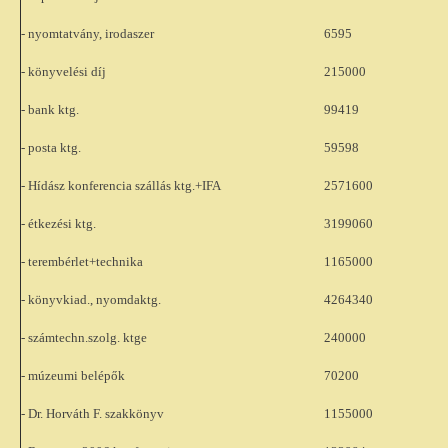
- nyomtatvány, irodaszer
6595
- könyvelési díj
215000
- bank ktg.
99419
- posta ktg.
59598
- Hídász konferencia szállás ktg.+IFA
2571600
- étkezési ktg.
3199060
- terembérlet+technika
1165000
- könyvkiad., nyomdaktg.
4264340
- számtechn.szolg. ktge
240000
- múzeumi belépők
70200
- Dr. Horváth F. szakkönyv
1155000