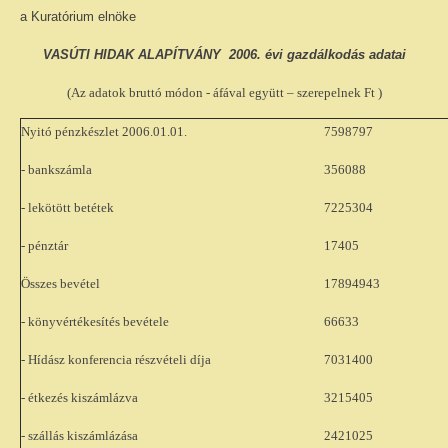
a Kuratórium elnöke
VASÚTI HIDAK ALAPÍTVÁNY
2006. évi gazdálkodás adatai
(Az adatok bruttó módon - áfával együtt – szerepelnek Ft )
Nyitó pénzkészlet 2006.01.01.
7598797
- bankszámla
356088
- lekötött betétek
7225304
- pénztár
17405
Összes bevétel
17894943
- könyvértékesítés bevétele
66633
- Hídász konferencia részvételi díja
7031400
- étkezés kiszámlázva
3215405
- szállás kiszámlázása
2421025