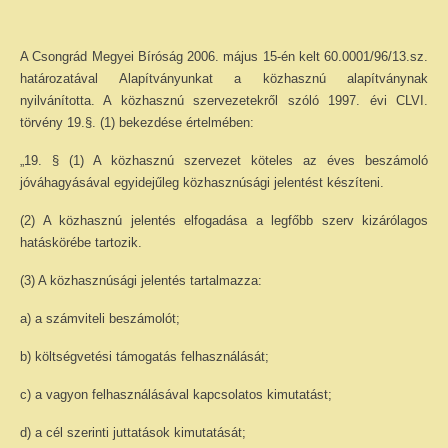
A Csongrád Megyei Bíróság 2006. május 15-én kelt 60.0001/96/13.sz.
határozatával Alapítványunkat a közhasznú alapítványnak
nyilvánította. A közhasznú szervezetekről szóló 1997. évi CLVI.
törvény 19.§. (1) bekezdése értelmében:
„19. § (1) A közhasznú szervezet köteles az éves beszámoló
jóváhagyásával egyidejűleg közhasznúsági jelentést készíteni.
(2) A közhasznú jelentés elfogadása a legfőbb szerv kizárólagos
hatáskörébe tartozik.
(3) A közhasznúsági jelentés tartalmazza:
a) a számviteli beszámolót;
b) költségvetési támogatás felhasználását;
c) a vagyon felhasználásával kapcsolatos kimutatást;
d) a cél szerinti juttatások kimutatását;