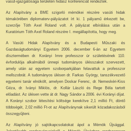
vasút-igazgatósága területén hidász konferenciát rendeztek.
Az Alapítvány a BME szigorló mérnökei részére vasúti hidak
témakörében diplomaterv-pályázatot írt ki. 1 pályamű érkezett be,
szerzője Tóth Axel Roland volt. A pályázat elbírálása után a
Kuratórium Tóth Axel Roland részére I. megállapította, hogy meg.
A Vasúti Hidak Alapítvány és a Budapesti Műszaki és
Gazdaságtudományi Egyetem 2006. december 6-án az Egyetem
dísztermében dr. Korányi Imre professzor úr születésének 110.
évfordulója alkalmából ünnepi tudományos ülésszakot szervezett,
amely után az egyetem szoborparkjában felavattuk a professzor
mellszobrát. A tudományos ülésen dr. Farkas György, tanszékvezető
egyetemi tanár elnökölt, amelyen Doskar Ferenc, dr. Nemeskéri-Kiss
Géza, dr. Iványi Miklós, dr. Kollár László és Rege Béla tartott
előadást. Az ülésen vette át dr. Nagy Sándor a 2006. évi Korányi díjat.
A Korányi szobor létesítési költsége kerekítve 2,1 millió Ft, döntő
többségét, 2,02 millió Ft-ot az Alapítványnak sikerült közadakozásból
összegyűjteni.
Az Alapítvány jó sajtókapcsolatokat ápol a Mérnök Újsággal.