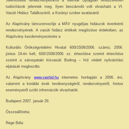
Jelentősebb rendezvényeinkről a Mérnök Újságban rendszeresen
tudósítások jelennek meg. Ilyen beszámoló volt olvasható a VI.
Vasúti Hidász Találkozóról, a Korányi szobor avatásáról.
Az Alapítvány társszervezője a MÁV nyugdíjas hidászok évenkénti
rendezvényének. A vasúti hidász értékek megőrzése érdekében, az
Alapítvány kezdeményezésére a
Kulturális Örökségvédelmi Hivatal 600/1508/2006. számú, 2006.
június 19-én kelt, 600/1508/2006. sz. értesítése szerint értesítése
szerint a sárospataki kisvasúti Bodrog – híd védett nyilvánítási
eljárását megkezdte.
Az Alapítvány
www.vashid.hu
internetes honlapján a 2006. évi,
valamint a korábbi évek tevékenységéről, rendezvényeiről, fontos
eseményeiről szóló információk olvashatók.
Budapest 2007. január 29.
Összeállította:
Rege Béla