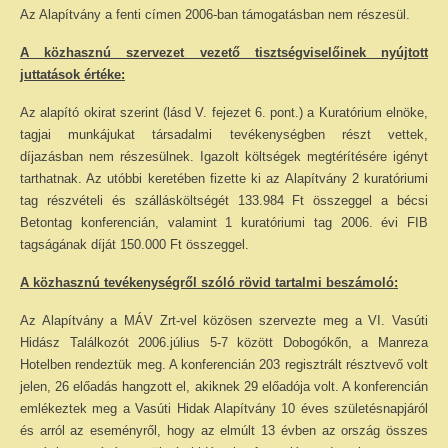
Az Alapítvány a fenti címen 2006-ban támogatásban nem részesül.
A közhasznú szervezet vezető tisztségviselőinek nyújtott
juttatások értéke:
Az alapító okirat szerint (lásd V. fejezet 6. pont.) a Kuratórium elnöke,
tagjai munkájukat társadalmi tevékenységben részt vettek,
díjazásban nem részesülnek. Igazolt költségek megtérítésére igényt
tarthatnak. Az utóbbi keretében fizette ki az Alapítvány 2 kuratóriumi
tag részvételi és szállásköltségét 133.984 Ft összeggel a bécsi
Betontag konferencián, valamint 1 kuratóriumi tag 2006. évi FIB
tagságának díját 150.000 Ft összeggel.
A közhasznú tevékenységről szóló rövid tartalmi beszámoló:
Az Alapítvány a MÁV Zrt-vel közösen szervezte meg a VI. Vasúti
Hidász Találkozót 2006.július 5-7 között Dobogókőn, a Manreza
Hotelben rendeztük meg. A konferencián 203 regisztrált résztvevő volt
jelen, 26 előadás hangzott el, akiknek 29 előadója volt. A konferencián
emlékeztek meg a Vasúti Hidak Alapítvány 10 éves születésnapjáról
és arról az eseményről, hogy az elmúlt 13 évben az ország összes