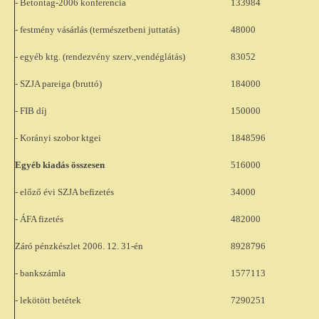
- Betontag-2006 konferencia
133984
- festmény vásárlás (természetbeni juttatás)
48000
- egyéb ktg. (rendezvény szerv.,vendéglátás)
83052
- SZJA pareiga (bruttó)
184000
- FIB díj
150000
- Korányi szobor ktgei
1848596
Egyéb kiadás összesen
516000
- előző évi SZJA befizetés
34000
- ÁFA fizetés
482000
Záró pénzkészlet 2006. 12. 31-én
8928796
- bankszámla
1577113
- lekötött betétek
7290251