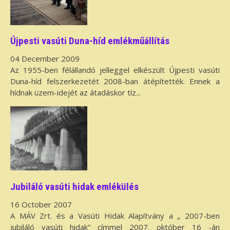
Újpesti vasúti Duna-híd emlékműállítás
04 December 2009
Az 1955-ben félállandó jelleggel elkészült Újpesti vasúti
Duna-híd felszerkezetét 2008-ban átépítették. Ennek a
hídnak üzem-idejét az átadáskor tíz...
Jubiláló vasúti hidak emlékülés
16 October 2007
A MÁV Zrt. és a Vasúti Hidak Alapítvány a „ 2007-ben
jubiláló vasúti hidak” címmel 2007. október 16 -án