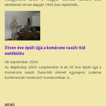
elnökének tervei alapján 1905-ben építették...
Ötven éve épült újjá a komáromi vasúti-híd
emlékülés
08 September 2004
Az Alapítvány 2004. szeptember 8-án 50 éve épült újjá a
Komáromi vasúti Duna-híd címmel egynapos szakmai
konferenciát rendezett Komáromban. A...
MENÜ