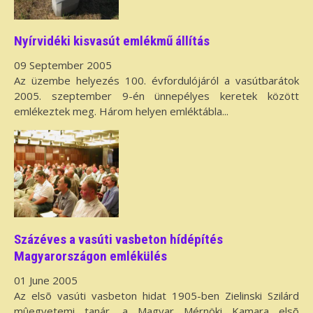
Nyírvidéki kisvasút emlékmű állítás
09 September 2005
Az üzembe helyezés 100. évfordulójáról a vasútbarátok
2005. szeptember 9-én ünnepélyes keretek között
emlékeztek meg. Három helyen emléktábla...
Százéves a vasúti vasbeton hídépítés
Magyarországon emlékülés
01 June 2005
Az elsõ vasúti vasbeton hidat 1905-ben Zielinski Szilárd
mûegyetemi tanár, a Magyar Mérnöki Kamara elsõ