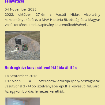
felavatása
04 November 2022
2022. október 27-én a Vasúti Hidak Alapítvány
kezdeményezésére, a MÁV História Bizottság és a Magyar
Vasúttörténeti Park Alapítvány közreműködésével...
Bodrogközi kisvasút emléktábla állítás
14 September 2018
1927-ben a Szerencs–Sátoraljaújhely-országhatár
vasútvonal 374+65 szelvényébe épült a kisvasúti felüljáró.
Az egykori bordás lemezes kerethíd...