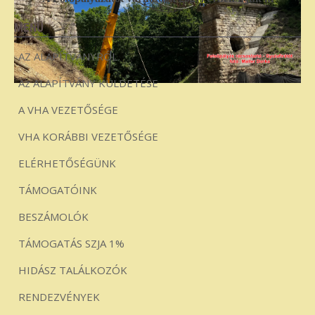
MENÜ
AZ ALAPÍTVÁNYRÓL
Az ALAPÍTVÁNY KÜLDETÉSE
A VHA VEZETŐSÉGE
VHA KORÁBBI VEZETŐSÉGE
ELÉRHETŐSÉGÜNK
TÁMOGATÓINK
BESZÁMOLÓK
TÁMOGATÁS SZJA 1%
HIDÁSZ TALÁLKOZÓK
RENDEZVÉNYEK