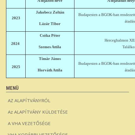
A díjazott neve
A díjátadás hely
Jakobecz Zoltán
Budapesten a BGOK-ban rendezett
2023
átadás
Lázár Tibor
Csóka Péter
Herceghalmon XII.
2024
Szemes Attila
Találk
Tímár János
Budapesten a BGOK-ban rendezett
2025
Horváth Attila
átadás
MENÜ
AZ ALAPÍTVÁNYRÓL
Az ALAPÍTVÁNY KÜLDETÉSE
A VHA VEZETŐSÉGE
VHA KORÁBBI VEZETŐSÉGE