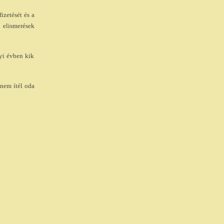
izetését és a
i elismerések
yi évben kik
 nem ítél oda