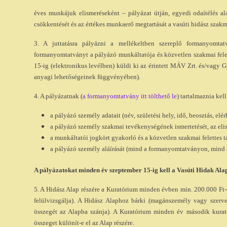
éves munkájuk elismeréseként – pályázat útján, egyedi odaítélés ala
csökkentését és az értékes munkaerő megtartását a vasúti hidász szak
3. A juttatásra pályázni a mellékeltben szereplő formanyomtat
formanyomtatványt a pályázó munkáltatója és közvetlen szakmai felet
15-ig (elektronikus levélben) küldi ki az érintett MÁV Zrt. és/vagy 
anyagi lehetőségeinek függvényében).
4. A pályázatnak (
a formanyomtatvány itt tölthető le
) tartalmaznia kell
a pályázó személy adatait (név, születési hely, idő, beosztás, elér
a pályázó személy szakmai tevékenységének ismertetését, az eli
a munkáltatói jogkört gyakorló és a közvetlen szakmai felettes t
a pályázó személy aláírását (mind a formanyomtatványon, mind a
A pályázatokat minden év szeptember 15-ig kell a Vasúti Hidak Al
5. A Hidász Alap részére a Kuratórium minden évben min. 200.000 Ft-
felülvizsgálja). A Hidász Alaphoz bárki (magánszemély vagy szerv
összegét az Alapba szánja). A Kuratórium minden év második kurat
összeget különít-e el az Alap részére.