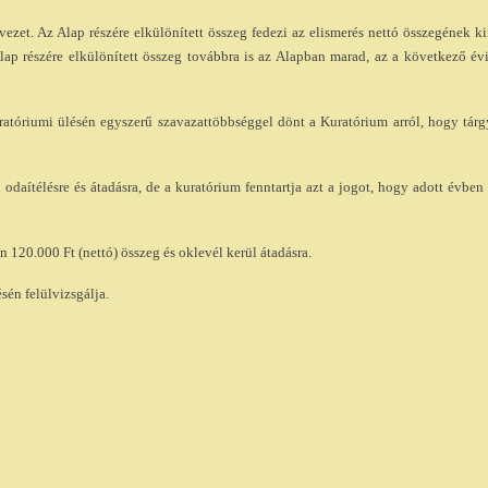
vezet. Az Alap részére elkülönített összeg fedezi az elismerés nettó összegének kif
 Alap részére elkülönített összeg továbbra is az Alapban marad, az a következő év
atóriumi ülésén egyszerű szavazattöbbséggel dönt a Kuratórium arról, hogy tárg
odaítélésre és átadásra, de a kuratórium fenntartja azt a jogot, hogy adott évben
 120.000 Ft (nettó) összeg és oklevél kerül átadásra.
sén felülvizsgálja.