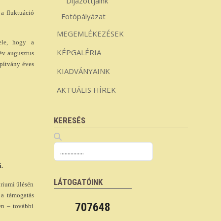
Díjazottjaink
 a fluktuáció
Fotópályázat
MEGEMLÉKEZÉSEK
tele, hogy a
KÉPGALÉRIA
 év augusztus
apítvány éves
KIADVÁNYAINK
AKTUÁLIS HÍREK
KERESÉS
i.
LÁTOGATÓINK
óriumi ülésén
 a támogatás
707648
en – további