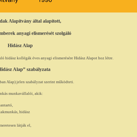
dak Alapítvány által alapított,
mberek anyagi elismerését szolgáló
Hidász Alap
ruló hidász kollégák éves anyagi
elismerésére Hidász Alapot hoz létre.
idász Alap” szabályzata
ban Alap) jelen
szabályzat szerint működteti.
unkás munkavállalói, akik:
antartó,
szakmunkás, hidász
eretesen látják el,