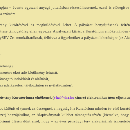
pján – évente egyszeri anyagi juttatásban részesülhessenek, ezzel is elősegítve
ma számára.
vány kitöltésével és megküldésével lehet. A pályázat benyújtásának felté
tese támogatólag ellenjegyezze. A pályázati kiírást a Kuratórium elnöke minden
GySEV Zrt. munkáltatóknak, felhívva a figyelmüket a pályázati lehetőségre (az Al
:
hetőség),
smerésre okot adó körülmény leírását,
ámogató indoklását és aláírását,
z adatkezelési tájékoztatón és nyilatkozaton).
apítvány
Kuratóriuma elnökének (
vha@vha.hu
címre) elektronikus úton eljuttatn
ot különít el (ennek az összegnek a nagyságát a Kuratórium minden év első kurat
ezet) hozzájárulhat, az Alapítványnak küldött támogatás révén (kiemelve, hogy
óriumi ülésén dönt arról, hogy – az éves pénzügyi terv alakulásának ismeretéb