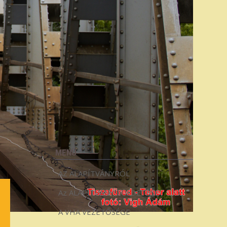
MENÜ
AZ ALAPÍTVÁNYRÓL
Az ALAPÍTVÁNY KÜLDETÉSE
A VHA VEZETŐSÉGE