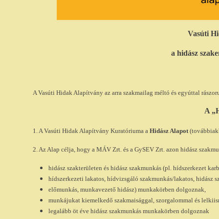
Vasúti Hi
a hidász szake
A Vasúti Hidak Alapítvány az arra szakmailag méltó és egyúttal rászo
A „H
1. A Vasúti Hidak Alapítvány Kuratóriuma a
Hidász Alapot
(továbbiak
2. Az Alap célja, hogy a MÁV Zrt. és a GySEV Zrt. azon hidász szakm
hidász szakterületen és hidász szakmunkás (pl. hídszerkezet karb
hídszerkezeti lakatos, hídvizsgáló szakmunkás/lakatos, hidász 
előmunkás, munkavezető hidász) munkakörben dolgoznak,
munkájukat kiemelkedő szakmaisággal, szorgalommal és lelkiism
legalább öt éve hidász szakmunkás munkakörben dolgoznak