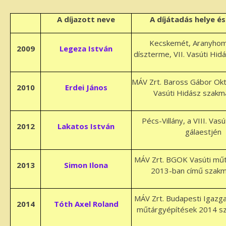
A díjazott neve
A díjátadás helye é
Kecskemét, Aranyhom
2009
Legeza István
díszterme, VII. Vasúti Hid
MÁV Zrt. Baross Gábor Okt
2010
Erdei János
Vasúti Hidász szakm
Pécs-Villány, a VIII. Vasú
2012
Lakatos István
gálaestjén
MÁV Zrt. BGOK Vasúti mű
2013
Simon Ilona
2013-ban című szakm
MÁV Zrt. Budapesti Igazga
2014
Tóth Axel Roland
műtárgyépítések 2014 s