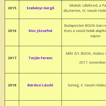
Miskolc-Lillafüred, a P
2015
Szebényi Gergő
díszterme, IX. Vasúti Hid
Budapesten BGOK-ban re
2016
Kiss Józsefné
éves a vasúti hidak alapít
napon
MÁV Zrt. BGOK, Hidász 
2017
Tarján Ferenc
2017. november
2018
Bárdosi László
Sümeg, X. Vasúti Hidás