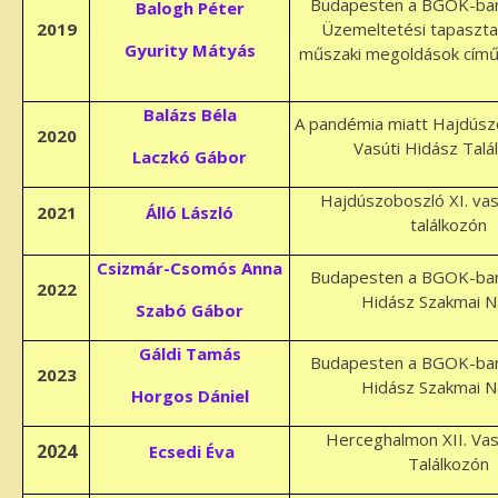
Budapesten a BGOK-ban
Balogh Péter
2019
Üzemeltetési tapasztal
Gyurity Mátyás
műszaki megoldások című
Balázs Béla
A pandémia miatt Hajdúszo
2020
Vasúti Hidász Talá
Laczkó Gábor
Hajdúszoboszló XI. vas
2021
Álló László
találkozón
Csizmár-Csomós Anna
Budapesten a BGOK-ban
2022
Hidász Szakmai 
Szabó Gábor
Gáldi Tamás
Budapesten a BGOK-ban
2023
Hidász Szakmai 
Horgos Dániel
Herceghalmon XII. Vas
2024
Ecsedi Éva
Találkozón