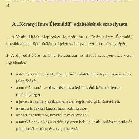
el.
A „Korányi Imre Életműdíj” odaítélésének szabályzata
1. A Vasúti Hidak Alapítvány Kuratóriuma a Korányi Imre Életműdíj
(továbbiakban díj)elbírálásánál jelen szabályzat szerinti tevékenységét.
2. A díj odaítélése során a Kuratórium az alábbi szempontokat veszi
figyelembe:
a díjra javasolt személynek a vasúti hidak terén kifejtett munkájának
jelentőségét,
a munkája során az újszerűség és a fejlődés érdekében kifejtett
tevékenységet,
a javasolt személy szakmai elismertségét, eddigi kitüntetéseit,
a vasúti hidakkal kapcsolatos publikációit,
az esetlegesoktatói, nevelői tevékenységét,
a munkájának a közlekedésügy, ezen belül a vasúti hidászat területén
jelentkező erkölcsi és anyagi hasznát.