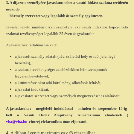
3. A díjazott személyére javaslatot tehet a vasúti hidász szakma területén
működő
bármely szervezet vagy legalább öt személy együttesen.
Javaslat tehető minden olyan személyre, aki vasúti hidakhoz kapcsolódó
szakmai tevékenységet legalább 25 éven át gyakorolta.
A javaslatnak tartalmaznia kell:
a javasolt személy adatait (név, születési hely és idő, jelenlegi
beosztás),
a szakmai tevékenységet az előzőekben leírt szempontok
figyelembevételével,
a kitüntetésre okot adó körülmény, alkotások leírását,
a javaslat indoklását,
a javaslatot szervezet vagy személyek megnevezését és aláírásait.
A javaslatokat – megfelelő indoklással – minden év szeptember 15-ig
kell a Vasúti Hidak Alapítvány Kuratóriuma elnökének (
vha@vha.hu
címre) elektronikus úton eljuttatni.
4. A díjban évente maximum egy fő részesülhet.