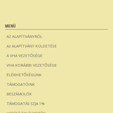
MENÜ
AZ ALAPÍTVÁNYRÓL
Az ALAPÍTVÁNY KÜLDETÉSE
A VHA VEZETŐSÉGE
VHA KORÁBBI VEZETŐSÉGE
ELÉRHETŐSÉGÜNK
TÁMOGATÓINK
BESZÁMOLÓK
TÁMOGATÁS SZJA 1%
HIDÁSZ TALÁLKOZÓK