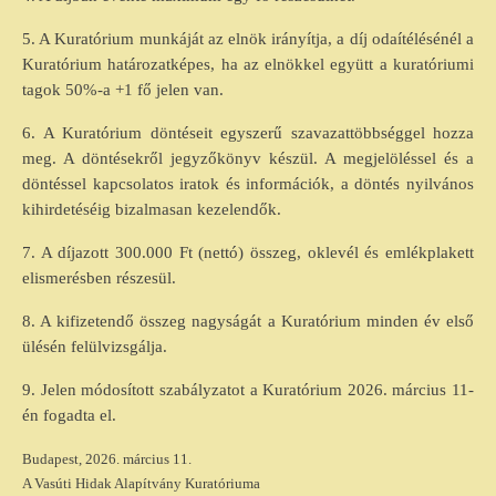
5. A Kuratórium munkáját az elnök irányítja, a díj odaítélésénél a
Kuratórium határozatképes, ha az elnökkel együtt a kuratóriumi
tagok 50%-a +1 fő jelen van.
6. A Kuratórium döntéseit egyszerű szavazattöbbséggel hozza
meg. A döntésekről jegyzőkönyv készül. A megjelöléssel és a
döntéssel kapcsolatos iratok és információk, a döntés nyilvános
kihirdetéséig bizalmasan kezelendők.
7. A díjazott 300.000 Ft (nettó) összeg, oklevél és emlékplakett
elismerésben részesül.
8. A kifizetendő összeg nagyságát a Kuratórium minden év első
ülésén felülvizsgálja.
9. Jelen módosított szabályzatot a Kuratórium 2026. március 11-
én fogadta el.
Budapest, 2026. március 11.
A Vasúti Hidak Alapítvány Kuratóriuma