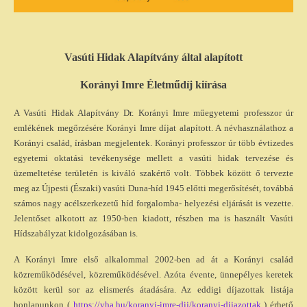
Vasúti Hidak Alapítvány által alapított
Korányi Imre Életműdíj kiírása
A Vasúti Hidak Alapítvány Dr. Korányi Imre műegyetemi professzor úr
emlékének megőrzésére Korányi Imre díjat alapított. A névhasználathoz a
Korányi család, írásban megjelentek. Korányi professzor úr több évtizedes
egyetemi oktatási tevékenysége mellett a vasúti hidak tervezése és
üzemeltetése területén is kiváló szakértő volt. Többek között ő tervezte
meg az Újpesti (Északi) vasúti Duna-híd 1945 előtti megerősítését, továbbá
számos nagy acélszerkezetű híd forgalomba- helyezési eljárását is vezette.
Jelentőset alkotott az 1950-ben kiadott, részben ma is használt Vasúti
Hídszabályzat kidolgozásában is.
A Korányi Imre első alkalommal 2002-ben ad át a Korányi család
közreműködésével, közreműködésével. Azóta évente, ünnepélyes keretek
között kerül sor az elismerés átadására. Az eddigi díjazottak listája
honlapunkon (
https://vha.hu/koranyi-imre-dij/koranyi-dijazottak
) érhető