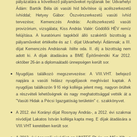
pályázatára a következő pályaműveket nyújtanak be: Udvarhelyi
Ádám: Bartók Béla úti vasúti híd bővítése új acélszerkezetű
ívhíddal; Hetyey Gábor: Öszvérszerkezetű vasúti ívhíd
tervezése; Kemenczés András: Acélszerkezetű vasúti
provizórium, vizsgálata; Kiss András Valér: Gödöllői HÉV remíz
felújítása. A kuratóriumi tagokból álló szakértői bizottság a
pályaműveket értékelte és az I. díjat Udvarhelyi Ádámnak; a III.
díjat Kemenczés Andrásnak ítélte oda. II. díj a bizottság nem
adott ki. A díjak átadására a BME Építőmérnöki Kar 2012.
október 26-án a diplomaátadó ünnepségen került sor.
Nyugdíjas találkozó megszervezése: A VIII.VHT. befejező
napjára a vasúti hidász nyugdíjasok meghívást kaptak. A
nyugdíjas találkozón 9 fő régi kolléga jelent meg, nagyon örültek
a részvételi lehetőségnek és nagy meghatottsággal vették át a
"Vasúti Hidak a Pécsi Igazgatóság területén" c. szakkönyvet.
A 2012. évi Korányi díjat Rosnyay András-, a 2012. évi szakmai
nívódíjat Lakatos István kolléga kapta meg. E díjak átadására a
VIII.VHT keretében került sor.