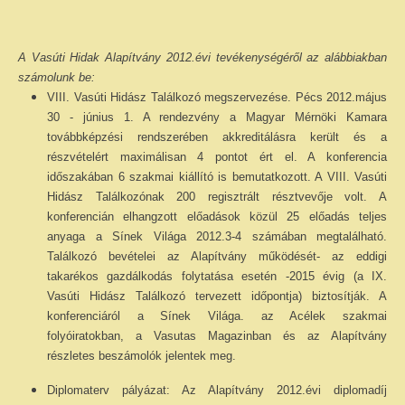
A Vasúti Hidak Alapítvány 2012.évi tevékenységéről az alábbiakban
számolunk be:
VIII. Vasúti Hidász Találkozó megszervezése. Pécs 2012.május
30 - június 1. A rendezvény a Magyar Mérnöki Kamara
továbbképzési rendszerében akkreditálásra került és a
részvételért maximálisan 4 pontot ért el. A konferencia
időszakában 6 szakmai kiállító is bemutatkozott. A VIII. Vasúti
Hidász Találkozónak 200 regisztrált résztvevője volt. A
konferencián elhangzott előadások közül 25 előadás teljes
anyaga a Sínek Világa 2012.3-4 számában megtalálható.
Találkozó bevételei az Alapítvány működését- az eddigi
takarékos gazdálkodás folytatása esetén -2015 évig (a IX.
Vasúti Hidász Találkozó tervezett időpontja) biztosítják. A
konferenciáról a Sínek Világa. az Acélek szakmai
folyóiratokban, a Vasutas Magazinban és az Alapítvány
részletes beszámolók jelentek meg.
Diplomaterv pályázat: Az Alapítvány 2012.évi diplomadíj