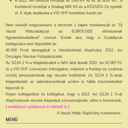
A 2012. évi tervezői nívódíjat az UNITEF Rt és az MSc Kft., a
kivitelezői nívódíjat a Strabag MM Kft és a KÖZGÉG Zrt nyerték
el. E díjak átadására a VIII.VHT keretében került sor
Nem sikerült megszervezni a tervezett 1 napos konferenciát az "Új
Vasúti Hídszabályzat az EUROCODE előírásainak
figyelembevételével" címmel. Ennek oka, hogy a Szabályzat
kidolgozása nem fejeződött be.
40.000 Ft-tal támogattuk a Vasúttörténeti Alapítvány 2012. évi
Országos Vasutas Fotópályázatát.
Az SZJA 1 %-a felajánlásaiból a NAV által átutalt 2010. évi 62.887 Ft-
ot a VIII.VHT szervezési költségekre, valamint a Korányi és szakmai
nívódíj pénzjutalmának egy részére fordítottuk. Az SZJA 1 %-ának
felajánlásáért az adományozóknak ezúton is hálás köszönetünket
fejezzük ki.
Kérjen kolléganőket és kollégákat, hogy a 2012. évi SZJA 1 %-át
Alapítványunk részére felajánljuk szíveskedjenek, előre is köszönünk.
(
rendelkező nyilatkozat itt tölthető le
)
A Vasúti Hidak Alapítvány kuratóriuma
MENÜ