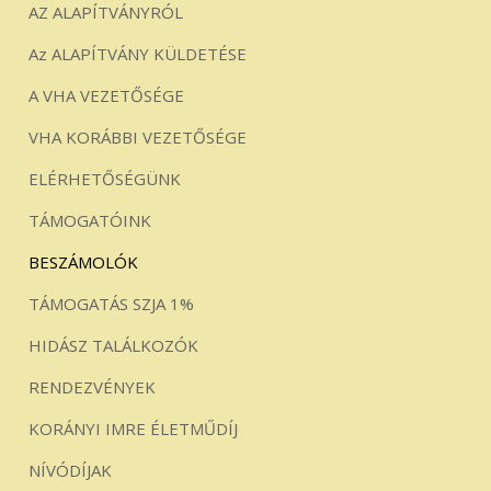
AZ ALAPÍTVÁNYRÓL
Az ALAPÍTVÁNY KÜLDETÉSE
A VHA VEZETŐSÉGE
VHA KORÁBBI VEZETŐSÉGE
ELÉRHETŐSÉGÜNK
TÁMOGATÓINK
BESZÁMOLÓK
TÁMOGATÁS SZJA 1%
HIDÁSZ TALÁLKOZÓK
RENDEZVÉNYEK
KORÁNYI IMRE ÉLETMŰDÍJ
NÍVÓDÍJAK