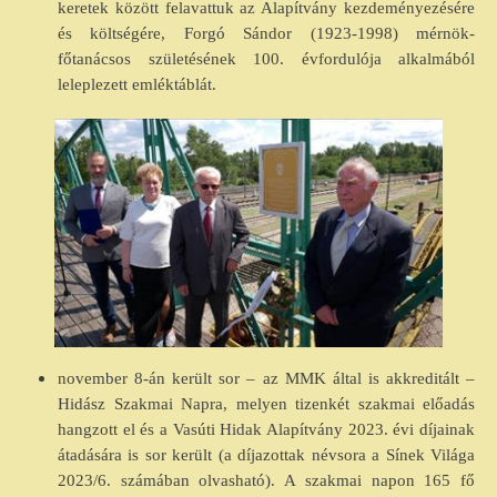
keretek között felavattuk az Alapítvány kezdeményezésére
és költségére, Forgó Sándor (1923-1998) mérnök-
főtanácsos születésének 100. évfordulója alkalmából
leleplezett emléktáblát.
november 8-án került sor – az MMK által is akkreditált –
Hidász Szakmai Napra, melyen tizenkét szakmai előadás
hangzott el és a Vasúti Hidak Alapítvány 2023. évi díjainak
átadására is sor került (a díjazottak névsora a Sínek Világa
2023/6. számában olvasható). A szakmai napon 165 fő