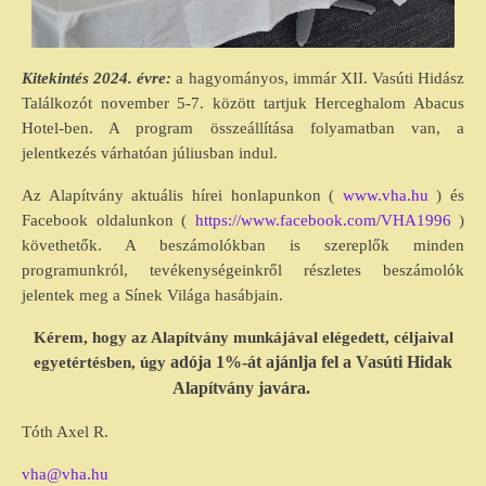
Kitekintés 2024. évre:
a hagyományos, immár XII. Vasúti Hidász
Találkozót november 5-7. között tartjuk Herceghalom Abacus
Hotel-ben. A program összeállítása folyamatban van, a
jelentkezés várhatóan júliusban indul.
Az Alapítvány aktuális hírei honlapunkon (
www.vha.hu
) és
Facebook oldalunkon (
https://www.facebook.com/VHA1996
)
követhetők. A beszámolókban is szereplők minden
programunkról, tevékenységeinkről részletes beszámolók
jelentek meg a Sínek Világa hasábjain.
Kérem, hogy az Alapítvány munkájával elégedett, céljaival
adója 1%-át ajánlja fel a Vasúti Hidak
egyetértésben, úgy
Alapítvány javára.
Tóth Axel R.
vha@vha.hu