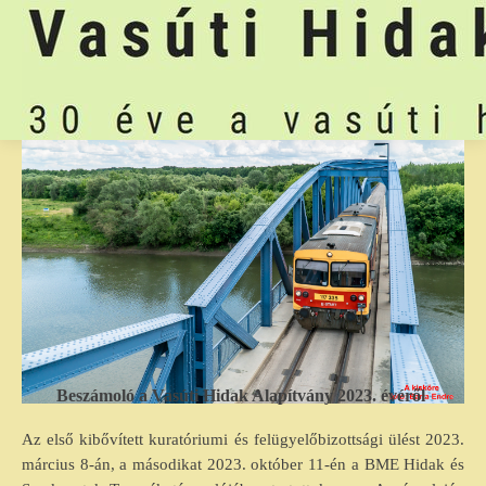
Beszámoló a Vasúti Hidak Alapítvány 2023. évéről
Az első kibővített kuratóriumi és felügyelőbizottsági ülést 2023.
március 8-án, a másodikat 2023. október 11-én a BME Hidak és