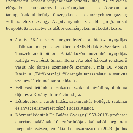
Szerkezetek Tanszék tárgyalójában tartottuk meg. Az év elején
elfogadott munkatervvel összhangban – elsősorban a
támogatásokból befolyt összegeknek – eseményekben gazdag
volt az előző év, így Alapítványunk az alábbi programokat
bonyolította le, illetve az alábbi eseményeken működött közre:
április 26-án ismét megrendezzük a hidász nyugdíjas
találkozót, melynek keretében a BME Hidak és Szerkezetek
Tanszék adott otthont. A találkozón huszonhét nyugdíjas
kolléga vett részt, Simon Ilona „Az első hálózat rendszerű
vasúti híd építése üzemeltetői szemmel”, míg Dr. Völgyi
István a „Törökországi földrengés tapasztalatai a statikus
szemével” címmel tartott előadást.
Felhívást tettünk a szokásos szakmai nívódíjra, diploma
díjra és a Korányi Imre életműdíjra.
Létrehoztuk a vasúti hidász szakmunkás kollégák szakmai
és anyagi elismerését célzó Hidász Alapot.
Közreműködtünk Dr. Balázs György (1953-2013) professor
emeritus halálának 10. évfordulója alkalmából megtartott
megemlékezésen, emléktábla koszorúzáson (2023. június