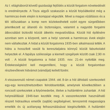
Az I. világháborút követő gazdasági fejlődés a közúti forgalom növekedését
is eredményezte. A Tisza algyői szakaszán a közúti folyóátkelést még a
harmincas évek elején is komppal végezték. Mivel a magas vízállásos és a
téli időszakban a komp nem közlekedhetett ezért egyre sürgetőbben
jelentkezett az állandó és biztonságos, valamint a nagyobb forgalmi
átbocsátást biztosító közúti átkelés megvalósítása. Közúti híd építésére
azonban sem a központi, sem a helyi szervek a harmincas évek elején
nem vállalkoztak. A hidat a közúti forgalomra 1935-ben alkalmassá tették. A
hídra a hosszított vasúti fa keresztaljakra könnyű közúti faburkolatot
helyeztek el. A fapálya szélessége a kiemelt szegélyek között csak 2,90 m
volt . A közúti forgalomra a hidat 1935. nov. 21-én nyitották meg.
Érdekességként kell megemlíteni, hogy a közúti forgalomban
résztvevőknek hídvámot (vámdíjat) kellett fizetni.
A visszavonuló német csapatok 1944. okt. 8-án a híd áthidaló szerkezeteit
egy-egy keresztmetszetben felrobbantották, amelynek következtében a
roncsolt szerkezetek a folyómederbe, illetve a hullámtérre zuhantak . A híd
helyreállítását 1946-ban kezdték meg. A vasszerkezetek használható
részeit hidraulikus emelők (sajtók) segítségével, tervszerinti magasságra
emelték és új acélanyag felhasználásával kiegészítették. A hullámtéri