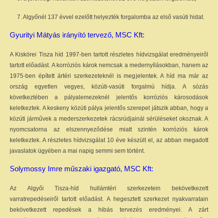
7. Algyőnél 137 évvel ezelőtt helyezték forgalomba az első vasúti hidat.
Gyurityi Mátyás irányító tervező, MSC Kft:
A Kiskörei Tisza híd 1997-ben tartott részletes hídvizsgálat eredményeiről
tartott előadást. A korróziós károk nemcsak a medernyílásokban, hanem az
1975-ben épített ártéri szerkezeteknél is megjelentek. A híd ma már az
ország egyetlen vegyes, közúti-vasúti forgalmú hídja. A sózás
következtében a pályalemezeknél jelentős korróziós károsodások
keletkeztek. A keskeny közúti pálya jelentős szerepet játszik abban, hogy a
közúti járművek a mederszerkezetek rácsrúdjainál sérüléseket okoznak. A
nyomcsatorna az elszennyeződése miatt szintén korróziós károk
keletkeztek. A részletes hídvizsgálat 10 éve készült el, az abban megadott
javaslatok ügyében a mai napig semmi sem történt.
Solymossy Imre műszaki igazgató, MSC Kft:
Az Algyői Tisza-híd hullámtéri szerkezetein bekövetkezett
varratrepedéseiről tartott előadást. A hegesztett szerkezet nyakvarratain
bekövetkezett repedések a hibás tervezés eredményei. A zárt