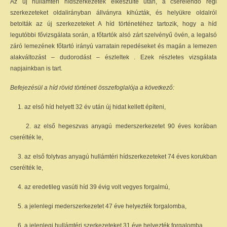
Az új hullámtéri hídszerkezetek elkészülte után, a cserélendő régi
szerkezeteket oldalirányban állványra kihúzták, és helyükre oldalról
betolták az új szerkezeteket A híd történetéhez tartozik, hogy a híd
legutóbbi fővizsgálata során, a főtartók alsó zárt szelvényű övén, a legalsó
záró lemezének főtartó irányú varratain repedéseket és magán a lemezen
alakváltozást – dudorodást – észleltek . Ezek részletes vizsgálata
napjainkban is tart.
Befejezésül a híd rövid történeti összefoglalója a következő:
1. az első híd helyett 32 év után új hidat kellett építeni,
2. az első hegeszvas anyagú mederszerkezetet 90 éves korában
cserélték le,
3. az első folytvas anyagú hullámtéri hídszerkezeteket 74 éves korukban
cserélték le,
4. az eredetileg vasúti híd 39 évig volt vegyes forgalmú,
5. a jelenlegi mederszerkezetet 47 éve helyezték forgalomba,
6. a jelenlegi hullámtéri szerkezeteket 31 éve helyezték forgalomba,