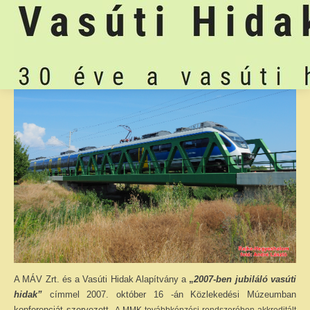
A MÁV Zrt. és a Vasúti Hidak Alapítvány a
„
2007-ben jubiláló vasúti
hidak”
címmel 2007. október 16 -án Közlekedési Múzeumban
konferenciát szervezett.