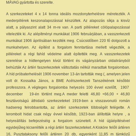
MÁVAG gyártotta és szerelte.
A szerkezeteket 4 x 14 tonna ideális mozdonyterhelésre méretezték. A
mederpillérek keszonalapozással készültek. Az alapozás síkja a kisvíz
alatt, a pályaszint alatt 34 m-re van. A parti pilléreket cölöpalapozással
vitelezték ki. Az alépítményi munkákat 1906 februárjában, a vasszerkezeti
munkákat 1906 áprilisában kezdték meg. Csúcsidőben 220 fő dolgozott a
munkahelyen. Az építést a forgalom fenntartása mellett végezték, a
pilléreket a régi fahíd védelme alatt építették meg. A vasszerkezetek
szerelése a hídtengelyen kívül történt és vágányzárban oldalirányból
behúzták Az ártéri faszerkezetek változtatás nélkül maradtak forgalomban.
A híd próbaterhelését 1906 november 13-án tartották meg (, amelyen jelen
volt dr. Kossalka János, a BME Acélszerkezeti Tanszékének későbbi
professzora. A végleges forgalomba helyezés 100 évvel ezelőtt, 1907
december 19-én
történt meg.A meder feletti 46,80 +66,00 + 46,80
fesztávolságú áthidaló szerkezeteket 1919-ben a visszavonuló román
hadsereg felrobbantotta, az ártéri szerkezetek többségét felégette. A
lerombolt hidat csak négy évvel később, 1923-ban állították helyre , a
helyreállítás befejezéséig a forgalom szünetelt. A híd újjáépítésével
egyidejűleg kicserélték a régi ártéri faszerkezeteket. A Kisköre felőli ártéren
16, Pusztataksony felőli ártéren 20 db, egyenként 11,85 m támközű