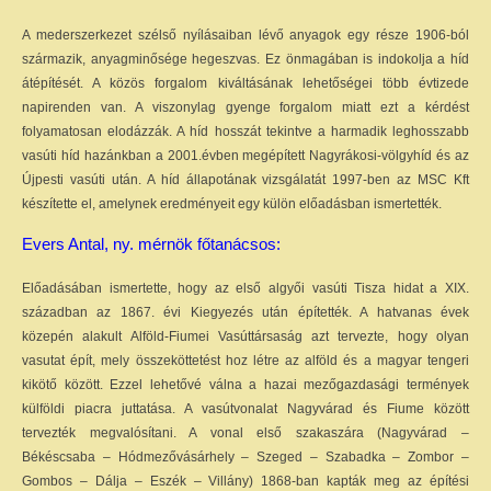
A mederszerkezet szélső nyílásaiban lévő anyagok egy része 1906-ból
származik, anyagminősége hegeszvas. Ez önmagában is indokolja a híd
átépítését. A közös forgalom kiváltásának lehetőségei több évtizede
napirenden van. A viszonylag gyenge forgalom miatt ezt a kérdést
folyamatosan elodázzák. A híd hosszát tekintve a harmadik leghosszabb
vasúti híd hazánkban a 2001.évben megépített Nagyrákosi-völgyhíd és az
Újpesti vasúti után. A híd állapotának vizsgálatát 1997-ben az MSC Kft
készítette el, amelynek eredményeit egy külön előadásban ismertették.
Evers Antal, ny. mérnök főtanácsos:
Előadásában ismertette, hogy az első algyői vasúti Tisza hidat a XIX.
században az 1867. évi Kiegyezés után építették. A hatvanas évek
közepén alakult Alföld-Fiumei Vasúttársaság azt tervezte, hogy olyan
vasutat épít, mely összeköttetést hoz létre az alföld és a magyar tengeri
kikötő között. Ezzel lehetővé válna a hazai mezőgazdasági termények
külföldi piacra juttatása. A vasútvonalat Nagyvárad és Fiume között
tervezték megvalósítani. A vonal első szakaszára (Nagyvárad –
Békéscsaba – Hódmezővásárhely – Szeged – Szabadka – Zombor –
Gombos – Dálja – Eszék – Villány) 1868-ban kapták meg az építési