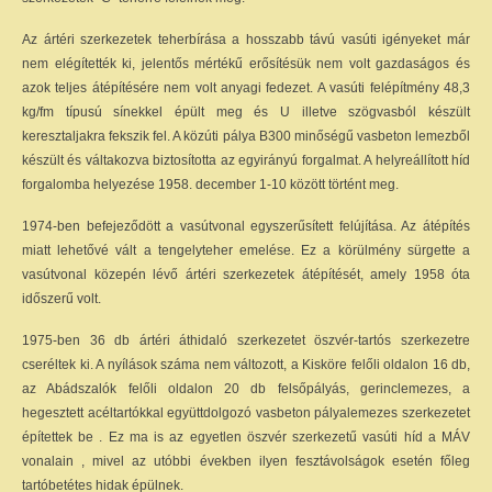
Az ártéri szerkezetek teherbírása a hosszabb távú vasúti igényeket már
nem elégítették ki, jelentős mértékű erősítésük nem volt gazdaságos és
azok teljes átépítésére nem volt anyagi fedezet. A vasúti felépítmény 48,3
kg/fm típusú sínekkel épült meg és U illetve szögvasból készült
keresztaljakra fekszik fel. A közúti pálya B300 minőségű vasbeton lemezből
készült és váltakozva biztosította az egyirányú forgalmat. A helyreállított híd
forgalomba helyezése 1958. december 1-10 között történt meg.
1974-ben befejeződött a vasútvonal egyszerűsített felújítása. Az átépítés
miatt lehetővé vált a tengelyteher emelése. Ez a körülmény sürgette a
vasútvonal közepén lévő ártéri szerkezetek átépítését, amely 1958 óta
időszerű volt.
1975-ben 36 db ártéri áthidaló szerkezetet öszvér-tartós szerkezetre
cseréltek ki. A nyílások száma nem változott, a Kisköre felőli oldalon 16 db,
az Abádszalók felőli oldalon 20 db felsőpályás, gerinclemezes, a
hegesztett acéltartókkal együttdolgozó vasbeton pályalemezes szerkezetet
építettek be . Ez ma is az egyetlen öszvér szerkezetű vasúti híd a MÁV
vonalain , mivel az utóbbi években ilyen fesztávolságok esetén főleg
tartóbetétes hidak épülnek.