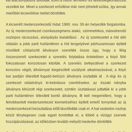
kal alacsonyabbra adódtak, ezért a hídon terhelés- és sebességkorlátozást
vezettek be. Mivel a szerkezet erősítése már nem jöhetett szóba, így annak
mielőbbi kicserélése mellet döntöttek.
A kicserélt mederszerkezetű hidat 1960. nov. 30-án helyezték forgalomba.
Az új mederszerkezet csonkaszegmens alakú, szimmetrikus, másodrendű
oszlopos rácsozású, alsópályás kialakítású . Az új szerkezetet a híd déli
oldalán a jobb parti hullámtéren a híd tengelyével párhuzamosan épített
rövidített cölöpözött állványon szerelték össze úgy, hogy a félig
összeszerelt szerkezetet a szerelés folytatása érdekében a folyó fölé
fokozatosan konzolosan kitolták. A szerelés befejeztével a szerkezet
konzolos végét, állvánnyal kiegészített uszályok alkalmazásával, a folyó
bal partján létesített fogadó-behúzó állványra úsztatták át . A régi és új
szerkezet oldalirányú ki-betolásos cserélésekor, az északi irányba
állványra kihúzott régi szerkezetet, szintén úsztatással juttatták ki a jobb
parti hullámtéren létesített bontó állványra. Itt kell megemlíteni, hogy a
felrobbantott mederszerkezet kiemeléséhez épített emelő tornyokat az új
mederszerkezet beúsztatása előtt távolították csak el. A hat vasbeton oszlop
közül ténylegesen csak egyet bontottak el, a többit a vízügyi szervek
hozzájárulásával, az időközben tovább mélyült mederbe döntötték.