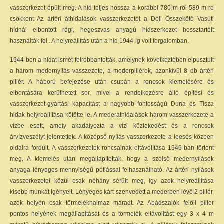
vasszerkezet épült meg. A híd teljes hossza
a korábbi 780 m-ről 589 m-re
csökkent Az ártéri áthidalások vasszerkezetét a Déli Összekötő Vasúti
hídnál elbontott régi, hegeszvas anyagú hídszerkezet hossztartóit
használták fel . A helyreállítás után a híd 1944-ig volt forgalomban.
1944-ben a hidat ismét felrobbantották, amelynek következtében elpusztult
a három medernyílás vasszezete, a mederpillérek, azonkívül 8 db ártéri
pillér. A háború befejezése után csupán a roncsok kiemelésére és
elbontására kerülhetett sor, mivel a rendelkezésre álló építési és
vasszerkezet-gyártási kapacitást a nagyobb fontosságú Duna és Tisza
hidak helyreállítása kötötte le. A mederáthidalások három vasszerkezete a
vízbe esett, amely akadályozta a vízi közlekedést és a roncsok
árvízveszélyt jelentettek. A középső nyílás vasszerkezete a leesés közben
oldalra fordult. A vasszerkezetek roncsainak eltávolítása 1946-ban történt
meg. A kiemelés után megállapították, hogy a szélső medernyílások
anyaga lényeges mennyiségű pótlással felhasználható. Az ártéri nyílások
vasszerkezetei közül csak néhány sérült meg, így azok helyreállítása
kisebb munkát igényelt. Lényeges kárt szenvedett a mederben lévő 2 pillér,
azok helyén csak törmelékhalmaz maradt. Az Abádszalók felőli pillér
pontos helyének megállapítását és a törmelék eltávolítást egy 3 x 4 m