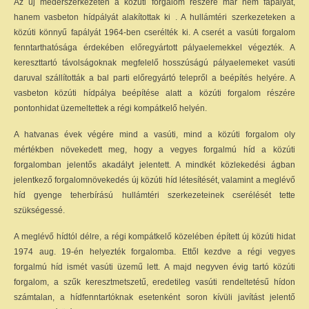
Az új mederszerkezeten a közúti forgalom részére már nem fapályát,
hanem vasbeton hídpályát alakítottak ki . A hullámtéri szerkezeteken a
közúti könnyű fapályát 1964-ben cserélték ki. A cserét a vasúti forgalom
fenntarthatósága érdekében előregyártott pályaelemekkel végezték. A
kereszttartó távolságoknak megfelelő hosszúságú pályaelemeket vasúti
daruval szállították a bal parti előregyártó telepről a beépítés helyére. A
vasbeton közúti hídpálya beépítése alatt a közúti forgalom részére
pontonhidat üzemeltettek a régi kompátkelő helyén.
A hatvanas évek végére mind a vasúti, mind a közúti forgalom oly
mértékben növekedett meg, hogy a vegyes forgalmú híd a közúti
forgalomban jelentős akadályt jelentett. A mindkét közlekedési ágban
jelentkező forgalomnövekedés új közúti híd létesítését, valamint a meglévő
híd gyenge teherbírású hullámtéri szerkezeteinek cserélését tette
szükségessé.
A meglévő hídtól délre, a régi kompátkelő közelében épített új közúti hidat
1974 aug. 19-én helyezték forgalomba. Ettől kezdve a régi vegyes
forgalmú híd ismét vasúti üzemű lett. A majd negyven évig tartó közúti
forgalom, a szűk keresztmetszetű, eredetileg vasúti rendeltetésű hídon
számtalan, a hídfenntartóknak esetenként soron kívüli javítást jelentő