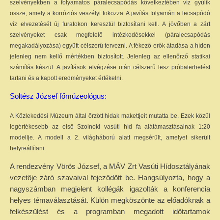
szelvényekben a folyamatos páralecsapódás következtében víz gyűlik
össze, amely a korróziós veszélyt fokozza. A javítás folyamán a lecsapódó
víz elvezetését új furatokon keresztül biztosítani kell. A jövőben a zárt
szelvényeket csak megfelelő intézkedésekkel (páralecsapódás
megakadályozása) együtt célszerű tervezni. A fékező erők átadása a hídon
jelenleg nem kellő mértékben biztosított. Jelenleg az ellenőrző statikai
számítás készül. A javítások elvégzése után célszerű lesz próbaterhelést
tartani és a kapott eredményeket értékelni.
Soltész József főmúzeológus:
A Közlekedési Múzeum által őrzött hidak makettjeit mutatta be. Ezek közül
legértékesebb az első Szolnoki vasúti híd fa alátámasztásainak 1:20
modellje. A modell a 2. világháború alatt megsérült, amelyet sikerült
helyreállítani.
A rendezvény Vörös József, a MÁV Zrt Vasúti Hídosztályának
vezetője záró szavaival fejeződött be. Hangsúlyozta, hogy a
nagyszámban megjelent kollégák igazolták a konferencia
helyes témaválasztását. Külön megköszönte az előadóknak a
felkészülést és a programban megadott időtartamok