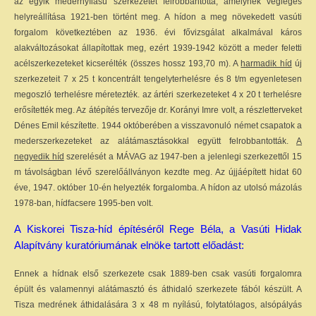
az egyik medernyílású szerkezetet felrobbantotta, amelynek végleges
helyreállítása 1921-ben történt meg. A hídon a meg növekedett vasúti
forgalom következtében az 1936. évi fővizsgálat alkalmával káros
alakváltozásokat állapítottak meg, ezért 1939-1942 között a meder feletti
acélszerkezeteket kicserélték (összes hossz 193,70 m). A
harmadik híd
új
szerkezeteit 7 x 25 t koncentrált tengelyterhelésre és 8 t/m egyenletesen
megoszló terhelésre méretezték. az ártéri szerkezeteket 4 x 20 t terhelésre
erősítették meg. Az átépítés tervezője dr. Korányi Imre volt, a részletterveket
Dénes Emil készítette. 1944 októberében a visszavonuló német csapatok a
mederszerkezeteket az alátámasztásokkal együtt felrobbantották.
A
negyedik híd
szerelését a MÁVAG az 1947-ben a jelenlegi szerkezettől 15
m távolságban lévő szerelőállványon kezdte meg. Az újjáépített hidat 60
éve, 1947. október 10-én helyezték forgalomba. A hídon az utolsó mázolás
1978-ban, hídfacsere 1995-ben volt.
A Kiskorei Tisza-híd építéséről Rege Béla, a Vasúti Hidak
Alapítvány kuratóriumának elnöke tartott előadást:
Ennek a hídnak első szerkezete csak 1889-ben csak vasúti forgalomra
épült és valamennyi alátámasztó és áthidaló szerkezete fából készült. A
Tisza medrének áthidalására 3 x 48 m nyílású, folytatólagos, alsópályás