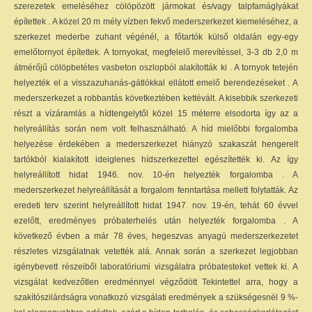
szerezetek emeléséhez cölöpözött jármokat és/vagy talpfamáglyákat
építettek . A közel 20 m mély vízben fekvő mederszerkezet kiemeléséhez, a
szerkezet mederbe zuhant végénél, a főtartók külső oldalán egy-egy
emelőtornyot építettek. A tornyokat, megfelelő merevítéssel, 3-3 db 2,0 m
átmérőjű cölöpbetétes vasbeton oszlopból alakították ki . A tornyok tetején
helyezték el a visszazuhanás-gátlókkal ellátott emelő berendezéseket . A
mederszerkezet a robbantás következtében kettévált. A kisebbik szerkezeti
részt a vízáramlás a hídtengelytől közel 15 méterre elsodorta így az a
helyreállítás során nem volt felhasználható. A híd mielőbbi forgalomba
helyezése érdekében a mederszerkezet hiányzó szakaszát hengerelt
tartókból kialakított ideiglenes hídszerkezettel egészítették ki. Az így
helyreállított hidat 1946. nov. 10-én helyezték forgalomba . A
mederszerkezet helyreállítását a forgalom fenntartása mellett folytatták. Az
eredeti terv szerint helyreállított hidat 1947. nov. 19-én, tehát 60 évvel
ezelőtt, eredményes próbaterhelés után helyezték forgalomba . A
következő évben a már 78 éves, hegeszvas anyagú mederszerkezetet
részletes vizsgálatnak vetették alá. Annak során a szerkezet legjobban
igénybevett részeiből laboratóriumi vizsgálatra próbatesteket vettek ki. A
vizsgálat kedvezőtlen eredménnyel végződött Tekintettel arra, hogy a
szakítószilárdságra vonatkozó vizsgálati eredmények a szükségesnél 9 %-