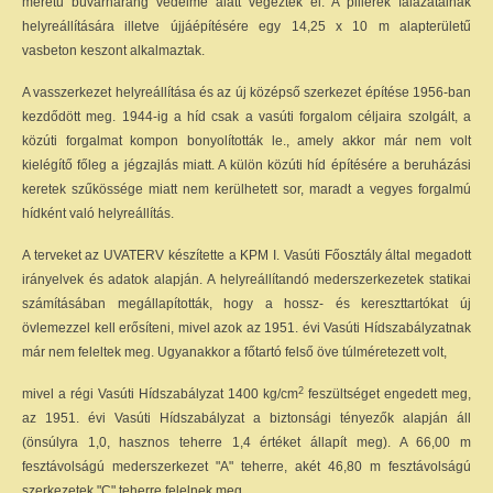
méretű búvárharang védelme alatt végezték el. A pillérek falazatainak
helyreállítására illetve újjáépítésére egy 14,25 x 10 m alapterületű
vasbeton keszont alkalmaztak.
A vasszerkezet helyreállítása és az új középső szerkezet építése 1956-ban
kezdődött meg. 1944-ig a híd csak a vasúti forgalom céljaira szolgált, a
közúti forgalmat kompon bonyolították le., amely akkor már nem volt
kielégítő főleg a jégzajlás miatt. A külön közúti híd építésére a beruházási
keretek szűkössége miatt nem kerülhetett sor, maradt a vegyes forgalmú
hídként való helyreállítás.
A terveket az UVATERV készítette a KPM I. Vasúti Főosztály által megadott
irányelvek és adatok alapján. A helyreállítandó mederszerkezetek statikai
számításában megállapították, hogy a hossz- és kereszttartókat új
övlemezzel kell erősíteni, mivel azok az 1951. évi Vasúti Hídszabályzatnak
már nem feleltek meg. Ugyanakkor a főtartó felső öve túlméretezett volt,
2
mivel a régi Vasúti Hídszabályzat 1400 kg/cm
feszültséget engedett meg,
az 1951. évi Vasúti Hídszabályzat a biztonsági tényezők alapján áll
(önsúlyra 1,0, hasznos teherre 1,4 értéket állapít meg). A 66,00 m
fesztávolságú mederszerkezet "A" teherre, akét 46,80 m fesztávolságú
szerkezetek "C" teherre felelnek meg.