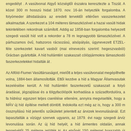
engedélyt . A vasútvonal Algyő községtől északra keresztezte a Tiszát. A
közel 300 m hosszú hidat 1870. nov. 16-án helyezték forgalomba. A
folyómeder áthidalására az eredeti tervektől eltérően vasszerkezetet
alkalmaztak. A szerkezet a 104 méteres támaszközével a hazai vasúti hidak
tekintetében rekordnak számított. Addig az 1858-ban forgalomba helyezett
szegedi vasúti híd volt a rekorder a 78 m legnagyobb támaszközével. A
párhuzamos övű, hatszoros rácsozású, alsópályás, úgynevezett ETZEL-
féle szerkezetet kavart vasból (mai elnevezés szerint: hegeszvasból)
Grácban gyártották. A híd hullámtéri szakaszait cölöpjármokra támaszkodó
faszerkezetekkel hidalták át .
Az Alföld-Fiumei Vasúttársaságot, mielőtt a teljes vasútvonalat megépíthette
volna, 1884-ben államosították. Ettől kezdve a híd a Magyar Államvasutak
kezelésébe került. A híd hullámtéri faszerkezetű szakaszait a folyó
áradásai, jégzajlásai és a tölgyfacölöpök korhadása a századfordulóra, a
fa hídrész egyszeri teljes cserélése ellenére, annyira megviselték, hogy a
MÁV új híd építése mellett döntött. Indokolta ezt még az is, hogy a 300 m
össznyílású híd jelentős szűkületet jelentett az árvizek levonulásánál. Ezt
tapasztalták a vízügyi szervek ugyanis, az 1879. évi nagy szegedi árvíz
levonulása során. Az új híd helyét, a híd ármentes oldalán, annak
tengelyétől 25 méterre jelölték ki. Az elsőnél 150 méterrel hosszabb új