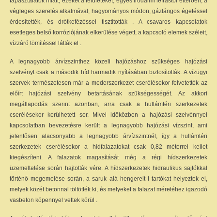
tapasztalatok miatt, ezeket a felületeket, egyes irodalmi leírástól eltérően, a
végleges szerelés alkalmával, hagyományos módon, gázlángos égetéssel
érdesítették, és drótkefézéssel tisztították . A csavaros kapcsolatok
esetleges belső korróziójának elkerülése végett, a kapcsoló elemek széleit,
vízzáró tömítéssel látták el .
A legnagyobb árvízszinthez közeli hajózáshoz szükséges hajózási
szelvényt csak a második híd harmadik nyílásában biztosították. A vízügyi
szervek természetesen már a mederszerkezet cserélésekor felvetették az
előírt hajózási szelvény betartásának szükségességét. Az akkori
megállapodás szerint azonban, arra csak a hullámtéri szerkezetek
cserélésekor kerülhetett sor. Mivel időközben a hajózási szelvénnyel
kapcsolatban bevezetésre került a legnagyobb hajózási vízszint, ami
jelentősen alacsonyabb a legnagyobb árvízszintnél, így a hullámtéri
szerkezetek cserélésekor a hídfalazatokat csak 0,82 méterrel kellet
kiegészíteni. A falazatok magasítását még a régi hídszerkezetek
üzemeltetése során hajtották vére. A hídszerkezetek hidraulikus sajtókkal
történő megemelése során, a saruk alá hengerelt I tartókat helyeztek el,
melyek közét betonnal töltötték ki, és melyeket a falazat méretéhez igazodó
vasbeton köpennyel vettek körül .