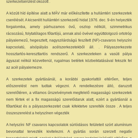
szerkezetsérülést okozott .
A közúti híd építése alatt a MÁV már előkészítette a hullámtéri szerkezetek
cserélését. A kicserélt hullámtéri szerkezetű hidat 1976. dec. 9-én helyezték
forgalomba, amely párhuzamos övű, oszlop nélküli, szimmetrikus
rácsozású, folytatólagos főtartójú, annak alsó övével együttdolgozó ortotróp
pályalemezű, hegesztett, nagyszilárdságú feszített (NF)-csavaros helyszíni
kapcsolatú, alsópályás acélszerkezetekből áll. . Pályaszerkezete
hossztartós-kereszttartós rendszerű. A szerkezeteken a vasúti pálya
ágyazat nélkül közvetlenül, rugalmas betétek közbeiktatásával fekszik fel
az acél pályalemezre.
A szerkezetek gyártásánál, a korábbi gyakorlattól eltérően, teljes
előszerelést nem tudtak végezni. A rendelkezésre álló, daruzott
szerelőtéren, a villamos űrszelvénynek megfelelő magasságú szerkezetek
nem fértek el a fix magasságú szerelődaruk alatt, ezért a gyártásnál a
főtartókat és a pályaszerkezetet csak kifektetve szerelték össze . A teljes
összeszerelést a helyszínen végezték
A helyszíni NF csavaros kapcsolatok súrlódásos felületeit szórt alumínium
bevonattal tervezték kivitelezni. A gyártás során szerzett negatív