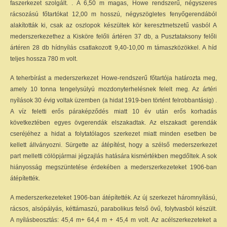
faszerkezet szolgált. . A 6,50 m magas, Howe rendszerű, négyszeres
rácsozású főtartókat 12,00 m hosszú, négyszögletes fenyőgerendából
alakították ki, csak az oszlopok készültek kör keresztmetszetű vasból A
mederszerkezethez a Kisköre felőli ártéren 37 db, a Pusztataksony felőli
ártéren 28 db hídnyílás csatlakozott 9,40-10,00 m támaszközökkel. A híd
teljes hossza 780 m volt.
A teherbírást a mederszerkezet Howe-rendszerű főtartója határozta meg,
amely 10 tonna tengelysúlyú mozdonyterhelésnek felelt meg. Az ártéri
nyílások 30 évig voltak üzemben (a hidat 1919-ben történt felrobbantásig) .
A víz feletti erős páraképződés miatt 10 év után erős korhadás
következtében egyes övgerendák elszakadtak. Az elszakadt gerendák
cseréjéhez a hidat a folytatólagos szerkezet miatt minden esetben be
kellett állványozni. Sürgette az átépítést, hogy a szélső mederszerkezet
part melletti cölöpjármai jégzajlás hatására kismértékben megdőltek. A sok
hiányosság megszüntetése érdekében a mederszerkezeteket 1906-ban
átépítették.
A mederszerkezeteket 1906-ban átépítették. Az új szerkezet háromnyílású,
rácsos, alsópályás, kéttámaszú, parabolikus felső övű, folytvasból készült.
A nyílásbeosztás: 45,4 m+ 64,4 m + 45,4 m volt. Az acélszerkezeteket a