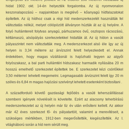
hidat 1902. okt. 14-én helyezték forgalomba. Az új nyomvonalon
keszonalapozású – napjainkban is meglévő – kőanyagú hídfalazatokat
építettek. Az új hídhoz csak a régi híd mederszerkezetét használták fel
változtatás nélkül, melyet cölöpözött állványon húzták át az új helyére. A
folyó hullámtereit folytvas anyagú, párhuzamos övű, oszlopos rácsozású,
kéttámaszú, alsópályás szerkezetekkel hidalták át. Az új hídon a vasúti
pályaszintet nem változtatták meg. A mederszerkezet alsó éle így az új
helyen is 3,34 méterre az árvízszint felett helyezkedett el. Annak
érdekében, hogy magas vízállásnál is hajózható legyen az algyői
folyószakasz, a bal parti hullámtéri hídszakasz harmadik nyílásába 20 m
hosszú emelhető szerkezetet építettek be. E szerkezetet kézi csörlőkkel
3,50 méterrel lehetett megemelni. Legmagasabb árvízszint felett így 20 m
széles és 6,84 m magas hajózási szelvényt lehetett esetenként biztosítani .
A századforduló követő gazdasági fejlődés a vasúti teherszállítással
szembeni igények növelését is követelte. Ezért az alacsony teherbírású
mederszerkezetet az új helyén már tíz év után erősíteni kellett. Az akkor
már 42 éves szerkezet fő- és pályatartóit, valamint a merevítéseit, a
szükséges mértékben, 1912-ben megerősítették, kiegészítették. Az I.
világháború során a híd nem sérült meg.