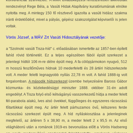
A MMK továbbképzési rendszerében akkreditált
rendezvényt Rege Béla, a Vasúti Hidak Alapítvány kuratóriumának elnöke
nyitotta meg. A mintegy 150 fő résztvevő igazolta a vasúti hidász szakma
iránti érdeklődést, mivel a pályás, gépész szakszolgálat képviselői is jelen
voltak.
Vörös József,
a MÁV Zrt Vasúti Hídosztályának vezetője:
a "Szolnoki vasúti Tisza-híd" c. előadásában ismertette az 1857-ben épített
fahíd rövid történetét. Ez a teljes egészében fából épült szerkezet a
jelenlegi hídtól 106 m-re délre épült meg. A fa cölöpjármokon nyugvó, 512
m hosszú feszítőműves hídnak 10 mederfeletti és 28 ártéri hídszerkezete
volt. A meder feletti legnagyobb nyílás 22,78 m volt. A fahíd 1888-ig volt
forgalomban.
A második hídszerkezet
üzembe helyezésére Baross Gábor
közmunka- és közlekedésügyi miniszter 1888. október 31-én adott
engedélyt. A Tisza folyó első kétvágányú vasszerkezetű hídja a meder felett
fél-parabola alakú, íves alsó övekkel, függőleges és egyszeres rácsozású
főtartókkal épült meg. Az ártér felett párhuzamos övű, kétszeres ferde
rácsozású szerkezet épült meg. A híd nyíláskiosztása a jelenleginek
megfelelő, az ártéren 5 x 38,90 m, a meder felett 2 x 95,5 m. Az első
világháború után a románok 1919-es bevonulása előtt a Vörös Hadsereg