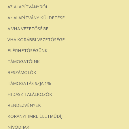
AZ ALAPÍTVÁNYRÓL
Az ALAPÍTVÁNY KÜLDETÉSE
A VHA VEZETŐSÉGE
VHA KORÁBBI VEZETŐSÉGE
ELÉRHETŐSÉGÜNK
TÁMOGATÓINK
BESZÁMOLÓK
TÁMOGATÁS SZJA 1%
HIDÁSZ TALÁLKOZÓK
RENDEZVÉNYEK
KORÁNYI IMRE ÉLETMŰDÍJ
NÍVÓDÍJAK