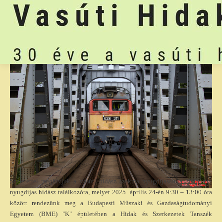
Szeretettel meghívjuk a vasúti hidász szakma nyugdíjasait a 2025. évi
nyugdíjas hidász találkozóra, melyet 2025. április 24-én 9:30 – 13:00 óra
között rendezünk meg a Budapesti Műszaki és Gazdaságtudományi
Egyetem (BME) "K" épületében a Hidak és Szerkezetek Tanszék