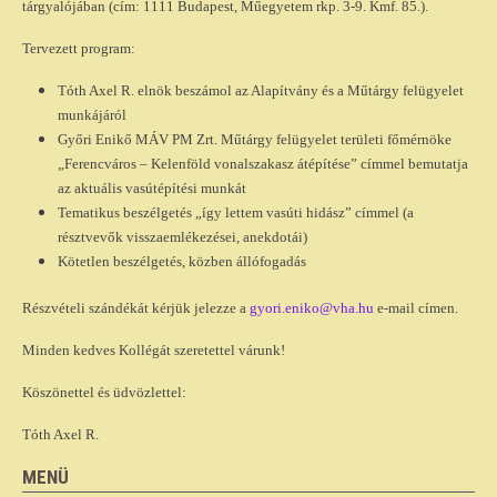
tárgyalójában (cím: 1111 Budapest, Műegyetem rkp. 3-9. Kmf. 85.).
Tervezett program:
Tóth Axel R. elnök beszámol az Alapítvány és a Műtárgy felügyelet
munkájáról
Győri Enikő MÁV PM Zrt. Műtárgy felügyelet területi főmérnöke
„Ferencváros – Kelenföld vonalszakasz átépítése” címmel bemutatja
az aktuális vasútépítési munkát
Tematikus beszélgetés „így lettem vasúti hidász” címmel (a
résztvevők visszaemlékezései, anekdotái)
Kötetlen beszélgetés, közben állófogadás
Részvételi szándékát kérjük jelezze a
gyori.eniko@vha.hu
e-mail címen.
Minden kedves Kollégát szeretettel várunk!
Köszönettel és üdvözlettel:
Tóth Axel R.
MENÜ