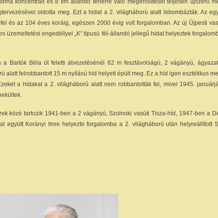
tonna koncentrált és 8 t/m állandó teherre való megerősítését teljesen újszerű 
gtervezésével oldotta meg. Ezt a hidat a 2. világháború alatt lebombázták. Az e
 fel és az 104 éves koráig, egészen 2000 évig volt forgalomban. Az új Újpesti va
ves üzemeltetési engedéllyel „K” típusú fél-állandó jellegű hidat helyeztek forgalo
a Bartók Béla út feletti átvezetésénél 62 m fesztávolságú, 2 vágányú, ágyazat
ú alatt felrobbantott 15 m nyílású híd helyett épült meg. Ez a híd igen esztétikus m
 Ezeket a hidakat a 2. világháború alatt nem robbantották fel, mivel 1945. január
ekültek.
Ezek közé tartozik 1941-ben a 2 vágányú, Szolnoki vasúti Tisza-híd, 1947-ben a D
al együtt Korányi Imre helyezte forgalomba a 2. világháború után helyreállított S