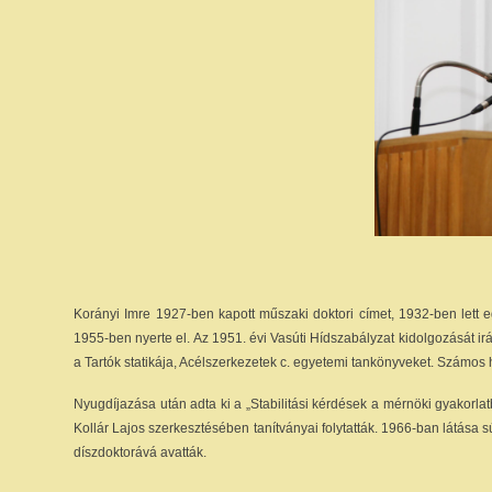
Korányi Imre 1927-ben kapott műszaki doktori címet, 1932-ben lett 
1955-ben nyerte el. Az 1951. évi Vasúti Hídszabályzat kidolgozását ir
a Tartók statikája, Acélszerkezetek c. egyetemi tankönyveket. Számos h
Nyugdíjazása után adta ki a „Stabilitási kérdések a mérnöki gyakorlat
Kollár Lajos szerkesztésében tanítványai folytatták. 1966-ban látás
díszdoktorává avatták.