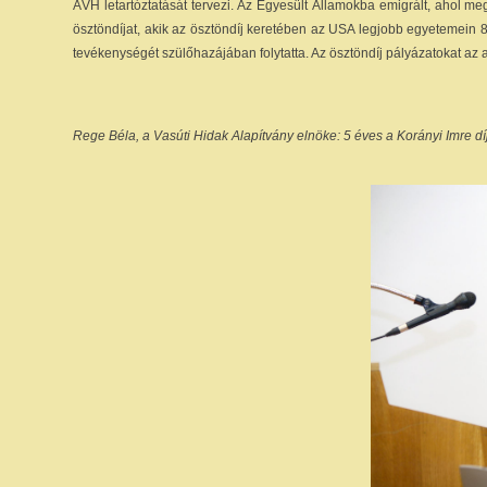
ÁVH letartóztatását tervezi. Az Egyesült Államokba emigrált, ahol meg
ösztöndíjat, akik az ösztöndíj keretében az USA legjobb egyetemein
tevékenységét szülőhazájában folytatta. Az ösztöndíj pályázatokat az al
Rege Béla, a Vasúti Hidak Alapítvány elnöke: 5 éves a Korányi Imre díj