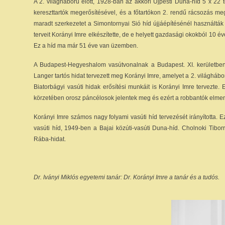
A 2. világháború előtt, 1928-ban az akkori Újpesti Duna-híd 5 x 22 
kereszttartók megerősítésével, és a főtartókon 2. rendű rácsozás me
maradt szerkezetet a Simontornyai Sió híd újjáépítésénél használták
terveit Korányi Imre elkészítette, de e helyett gazdasági okokból 10 é
Ez a híd ma már 51 éve van üzemben.
A Budapest-Hegyeshalom vasútvonalnak a Budapest. XI. kerületben 
Langer tartós hidat tervezett meg Korányi Imre, amelyet a 2. világhábor
Biatorbágyi vasúti hidak erősítési munkáit is Korányi Imre tervezte.
körzetében orosz páncélosok jelentek meg és ezért a robbantók elmen
Korányi Imre számos nagy folyami vasúti híd tervezését irányította. 
vasúti híd, 1949-ben a Bajai közúti-vasúti Duna-híd. Cholnoki Tiborr
Rába-hidat.
Dr. Iványi Miklós egyetemi tanár: Dr. Korányi Imre a tanár és a tudós.