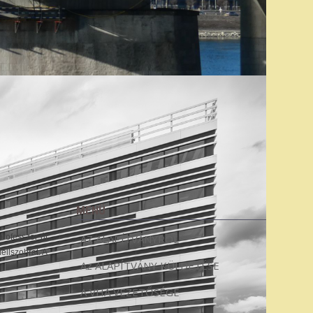
MENÜ
rofesszor úr
AZ ALAPÍTVÁNYRÓL
ellszobrát. A
Az ALAPÍTVÁNY KÜLDETÉSE
A VHA VEZETŐSÉGE