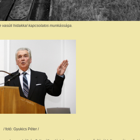
ényre már nem tudott eljönni, 1989 január 28-án hunyt el.
e vasúti hidakkal kapcsolatos munkássága.
/ fotó: Gyukics Péter /