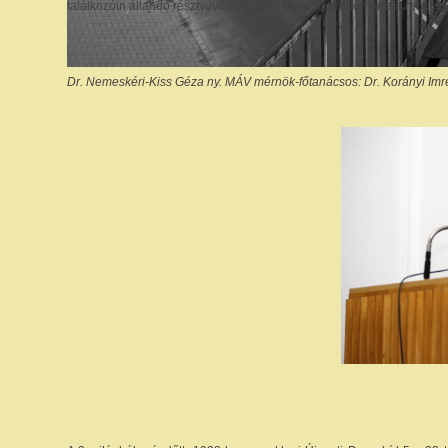
találkozóin állandó résztvevő volt. 1988 decemberében erre a rendezv
Dr. Nemeskéri-Kiss Géza ny. MÁV mérnök-főtanácsos: Dr. Korányi Imr