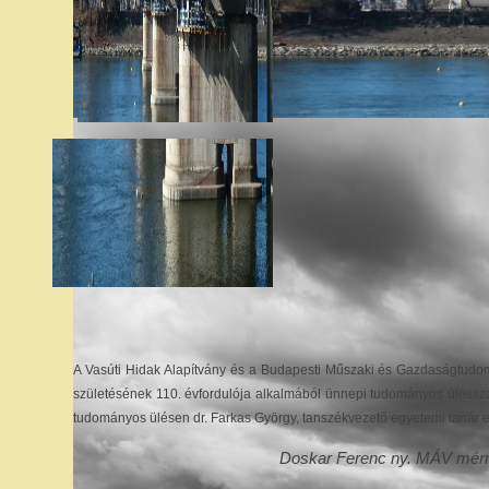
A Vasúti Hidak Alapítvány és a Budapesti Műszaki és Gazdaságtudo
születésének 110. évfordulója alkalmából ünnepi tudományos ülésszak
tudományos ülésen dr. Farkas György, tanszékvezető egyetemi tanár e
Doskar Ferenc ny. MÁV mérn