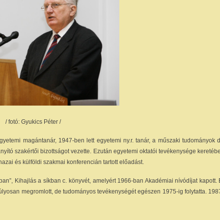
/ fotó: Gyukics Péter /
egyetemi magántanár, 1947-ben lett egyetemi ny.r. tanár, a műszaki tudományok d
ányító szakértői bizottságot vezette. Ezután egyetemi oktatói tevékenysége keretéb
azai és külföldi szakmai konferencián tartott előadást.
ban”, Kihajlás a síkban c. könyvét, amelyért 1966-ban Akadémiai nívódíjat kapott.
a súlyosan megromlott, de tudományos tevékenységét egészen 1975-ig folytatta. 1