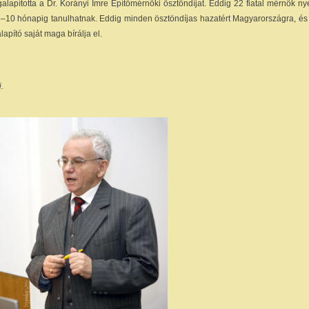
alapította a Dr. Korányi Imre Építőmérnöki ösztöndíjat. Eddig 22 fiatal mérnök nye
 8–10 hónapig tanulhatnak. Eddig minden ösztöndíjas hazatért Magyarországra, é
apító saját maga bírálja el.
.