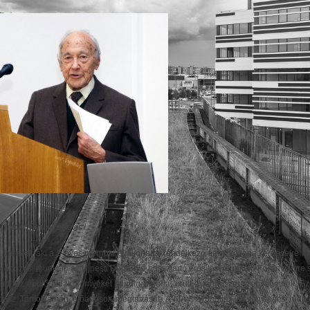
/ fotó: Gyukics Péter /
mrével, aki a 3 éves mérnöki gyakorlattal rendelkező fiatal kolléga kérdéseire m
palapozási munkáit, az Újpesti Duna-híd hossztartó erősítési munkáit. Korányi Imr
zetet, az épülő hidak környékét mindig bejárta, örült a természet szépségeinek. 
Hidász Tanfolyamán előadások megtartását. A MÁV nyugdíjas és tényleges hidá