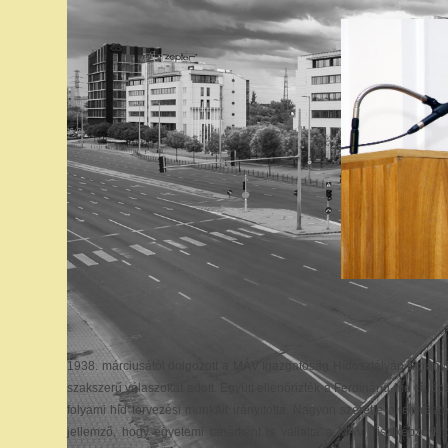
1938. márciusától dolgozott a MÁV Igazgatóság Hídosztályán Korányi I
szakszerű válaszokat adott. Együtt ellenőrizték a Ferdinánd-híd cölö
folyami híd tervezési munkáit irányította. Nagyon szerette a termés
jellemző, hogy egyetemi tanárként is vállalta a MÁV Tisztképző 