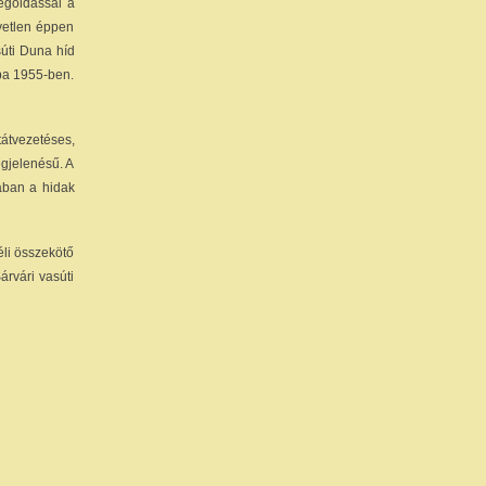
megoldással a
gyetlen éppen
súti Duna híd
mba 1955-ben.
átvezetéses,
egjelenésű. A
jában a hidak
éli összekötő
árvári vasúti