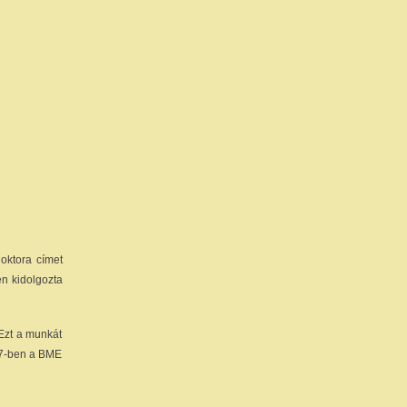
oktora címet
en kidolgozta
 Ezt a munkát
987-ben a BME