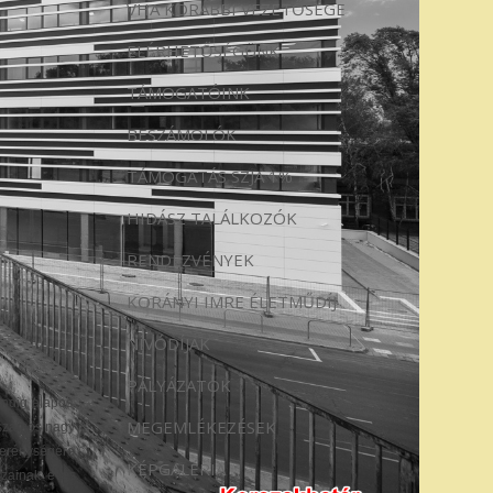
VHA KORÁBBI VEZETŐSÉGE
ELÉRHETŐSÉGÜNK
TÁMOGATÓINK
BESZÁMOLÓK
TÁMOGATÁS SZJA 1%
HIDÁSZ TALÁLKOZÓK
RENDEZVÉNYEK
KORÁNYI IMRE ÉLETMŰDÍJ
NÍVÓDÍJAK
PÁLYÁZATOK
indig alapos,
MEGEMLÉKEZÉSEK
e számos nagy
Szerénységére
KÉPGALÉRIA
szainak éves