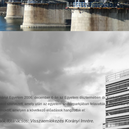
mányi Egyetem 2006. december 6-án az Egyetem dísztermében dr. Korányi Imre p
ot szervezett, amely után az egyetem szoborparkjában felavatták a professzor m
lnökölt, amelyen a következő előadások hangzottak el:
ök-főtanácsos: Visszaemlékezés Korányi Imrére.