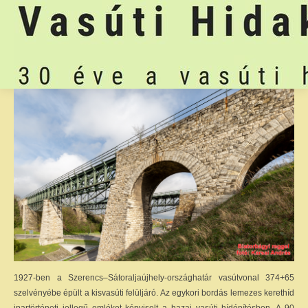
1927-ben a Szerencs–Sátoraljaújhely-országhatár vasútvonal 374+65
szelvényébe épült a kisvasúti felüljáró. Az egykori bordás lemezes kerethíd