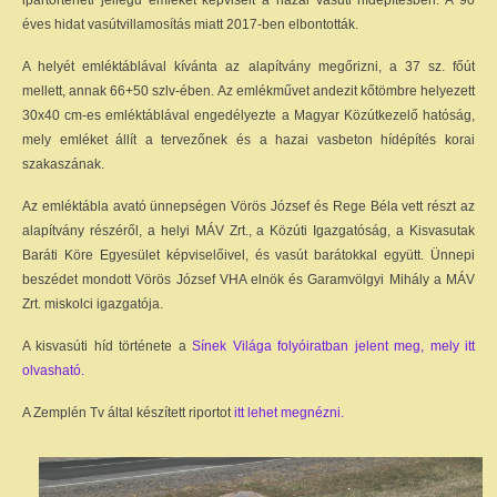
ipartörténeti jellegű emléket képviselt a hazai vasúti hídépítésben. A 90
éves hidat vasútvillamosítás miatt 2017-ben elbontották.
A helyét emléktáblával kívánta az alapítvány megőrizni, a 37 sz. főút
mellett, annak 66+50 szlv-ében. Az emlékművet andezit kőtömbre helyezett
30x40 cm-es emléktáblával engedélyezte a Magyar Közútkezelő hatóság,
mely emléket állít a tervezőnek és a hazai vasbeton hídépítés korai
szakaszának.
Az emléktábla avató ünnepségen Vörös József és Rege Béla vett részt az
alapítvány részéről, a helyi MÁV Zrt., a Közúti Igazgatóság, a Kisvasutak
Baráti Köre Egyesület képviselőivel, és vasút barátokkal együtt. Ünnepi
beszédet mondott Vörös József VHA elnök és Garamvölgyi Mihály a MÁV
Zrt. miskolci igazgatója.
A kisvasúti híd története a
Sínek Világa folyóiratban jelent meg, mely itt
olvasható.
A Zemplén Tv által készített riportot
itt lehet megnézni.