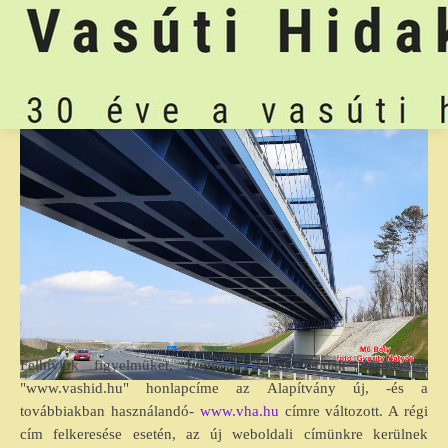
Felhívjuk figyelmüket, hogy a Vasúti Hidak Alapítvány
"www.vashid.hu" honlapcíme az Alapítvány új, -és a
továbbiakban használandó-
www.vha.hu
címre változott. A régi
cím felkeresése esetén, az új weboldali címünkre kerülnek