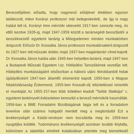
Bevezetőjében előadta, hogy nagynevű elődjével életében egyszer
találkozott, mikor Korányi professzor már betegeskedett., de így is nagy
hatást tett rá. Korányi Imre mérnöki oklevelét 1917-ben szerezte meg, és
ettől kezdve 1926-ig, majd 1947-1959 között a tanársegédi beosztástól a
tanszékvezető egyetemi tanárig a Műegyetemen minden munkakörben
dolgozott. Először Dr. Kossalka János professzor munkatársaként dolgozott
és 1927-ben lett műszaki doktor, majd 1937-ben magántanári címet kapott.
Dr. Kossalka János halála után 1945-ben helyettes tanárrá, majd 1947-ben
a Budapesti Műszaki Egyetem I.sz. Hídépítési Tanszékének vezetője lett.
Hídépítési munkásságáért elsősorban a háború utáni felrobbantott hidak
újjáépítéséért 1947-ben államfői elismerést kapott. 1950-ben a Magyar
Népköztársaság Érdemrend, 1955-ben Kossuth-díj kitüntetéssel ismerték
el munkáját. Az 1955-157-ben több kötetben kiadott "Tartók Statikája" c.
egyetemi tankönyvét évtizedeken keresztül a tervező mérnökök használták.
1956-ban a BME Forradalmi Bizottságának tagja lett és a forradalom
leverése után számos hallgatót mentett meg a megtorlástól Ezt a
tevékenységét a Kádár-rendszer nem bocsátotta meg és 1959-ben
nyugdíjba küldték. Tudományos tevékenységét azonban tovább folytatta,
különösen a stabilitás elméleti kutatásában jelentek meg kiemelkedő