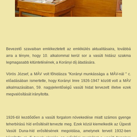
Bevezető szavaiban emlékeztetett az emlékülés aktualitásaira, továbbá
arra a tényre, hogy 10. alkalommal kerül sor a vasúti hidász szakma
legmagasabb kitüntetésének, a Korányi díj átadására.
Vörös József, a MÁV volt főhidásza "Korányi munkássága a MÁV-nál " c.
előadásában ismertette, hogy Korányi Imre 1926-1947 között volt a MÁV
alkalmazásában, 59. nagyjelentőségű vasúti hidat tervezett illetve ezek
megvalósítását irányította.
1926-tól kezdődően a vasúti forgalom növekedése miatt számos gyenge
teherbírású híd erősítését tervezte meg. Ezek közül kiemelkedik az Újpesti
Vasúti Duna-híd erősítésének megoldása, amelynek terveit 1932-ben