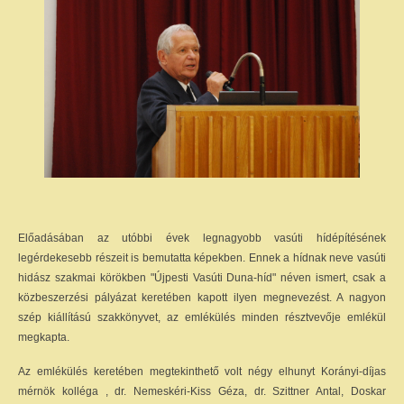
Előadásában az utóbbi évek legnagyobb vasúti hídépítésének
legérdekesebb részeit is bemutatta képekben. Ennek a hídnak neve vasúti
hidász szakmai körökben "Újpesti Vasúti Duna-híd" néven ismert, csak a
közbeszerzési pályázat keretében kapott ilyen megnevezést. A nagyon
szép kiállítású szakkönyvet, az emlékülés minden résztvevője emlékül
megkapta.
Az emlékülés keretében megtekinthető volt négy elhunyt Korányi-díjas
mérnök kolléga , dr. Nemeskéri-Kiss Géza, dr. Szittner Antal, Doskar