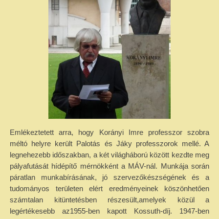
Emlékeztetett arra, hogy Korányi Imre professzor szobra
méltó helyre került Palotás és Jáky professzorok mellé. A
legnehezebb időszakban, a két világháború között kezdte meg
pályafutását hídépítő mérnökként a MÁV-nál. Munkája során
páratlan munkabírásának, jó szervezőkészségének és a
tudományos területen elért eredményeinek köszönhetően
számtalan kitüntetésben részesült,amelyek közül a
legértékesebb az1955-ben kapott Kossuth-díj. 1947-ben