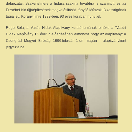
dolgozatai. Szakértelmére a hidász szakma továbbra is számított, és az
Erzsébet-híd újjáépítésének megvalósítását irányító Műszaki Bizottságának
tagja lett. Korányi Imre 1989-ben, 93 éves korában hunyt el.
Rege Béla, a Vasúti Hidak Alapítvány kuratóriumának elnöke a "Vasúti
Hidak Alapítvány 15 éve" c előadásában elmondta hogy az Alapítványt a
Csongrád Megyei Bíróság 1996.február 1-én magán - alapítványként
jegyezte be.