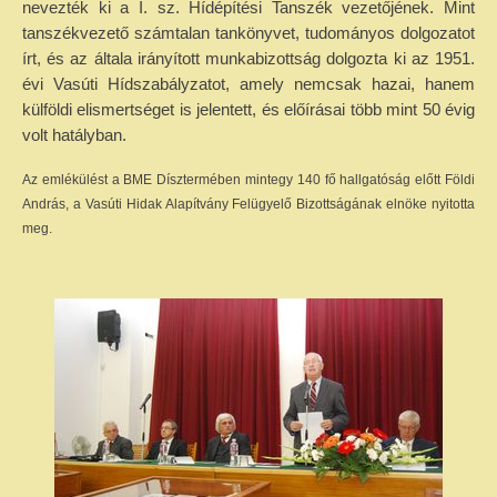
nevezték ki a I. sz. Hídépítési Tanszék vezetőjének. Mint
tanszékvezető számtalan tankönyvet, tudományos dolgozatot
írt, és az általa irányított munkabizottság dolgozta ki az 1951.
évi Vasúti Hídszabályzatot, amely nemcsak hazai, hanem
külföldi elismertséget is jelentett, és előírásai több mint 50 évig
volt hatályban.
Az emlékülést a BME Dísztermében mintegy 140 fő hallgatóság előtt Földi
András, a Vasúti Hidak Alapítvány Felügyelő Bizottságának elnöke nyitotta
meg.