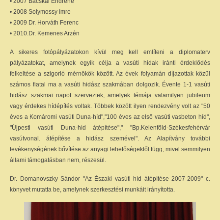
• 2007 Bácskai Endréné
• 2008 Solymossy Imre
• 2009 Dr. Horváth Ferenc
• 2010.Dr. Kemenes Arzén
A sikeres fotópályázatokon kívül meg kell említeni a diplomaterv
pályázatokat, amelynek egyik célja a vasúti hidak iránti érdeklődés
felkeltése a szigorló mérnökök között. Az évek folyamán díjazottak közül
számos fiatal ma a vasúti hidász szakmában dolgozik. Évente 1-1 vasúti
hidász szakmai napot szerveztek, amelyek témája valamilyen jubileum
vagy érdekes hídépítés voltak. Többek között ilyen rendezvény volt az "50
éves a Komáromi vasúti Duna-híd","100 éves az első vasúti vasbeton híd",
"Újpesti vasúti Duna-híd átépítése"," "Bp.Kelenföld-Székesfehérvár
vasútvonal. átépítése a hidász szemével". Az Alapítvány további
tevékenységének bővítése az anyagi lehetőségektől függ, mivel semmilyen
állami támogatásban nem, részesül.
Dr. Domanovszky Sándor "Az Északi vasúti híd átépítése 2007-2009" c.
könyvet mutatta be, amelynek szerkesztési munkáit irányította.