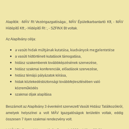
Alapítók: -MÁV Rt Vezérigazgatósága:, MÁV Épületkarbantartó Kft, - MÁV
Hídépítő Kft:,- Hídépítő Rt :, - SZFINX Bt voltak.
Az Alapítvány célja:
a vasúti hidak múltjának kutatása, kiadványok megjelentetése
a vasúti hídtörténeti kutatások támogatása,
hidász szakemberek továbbképzésének szervezése,
hidász szakmai konferenciák, előadások szervezése,
hidász témájú pályázatok kiírása,
hidak közlekedésbiztonsági továbbfejlesztésében való
közreműködés
szakmai díjak alapítása
Beszámolt az Alapítvány 3 évenként szervezett Vasúti Hidász Találkozókról,
amelyek helyszínei a volt MÁV Igazgatóságok területén voltak, eddig
összesen 7 ilyen szakmai rendezvény volt.