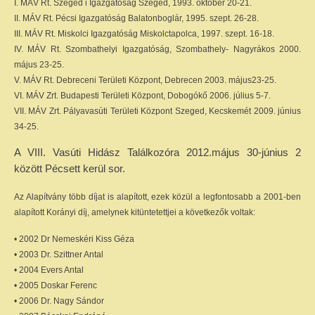
I. MÁV Rt. Szeged i Igazgatóság Szeged, 1993. október 20-21.
II. MÁV Rt. Pécsi Igazgatóság Balatonboglár, 1995. szept. 26-28.
III. MÁV Rt. Miskolci Igazgatóság Miskolctapolca, 1997. szept. 16-18.
IV. MÁV Rt. Szombathelyi Igazgatóság, Szombathely- Nagyrákos 2000.
május 23-25.
V. MÁV Rt. Debreceni Területi Központ, Debrecen 2003. május23-25.
VI. MÁV Zrt. Budapesti Területi Központ, Dobogókő 2006. július 5-7.
VII. MÁV Zrt. Pályavasúti Területi Központ Szeged, Kecskemét 2009. június
34-25.
A VIII. Vasúti Hidász Találkozóra 2012.május 30-június 2
között Pécsett kerül sor.
Az Alapítvány több díjat is alapított, ezek közül a legfontosabb a 2001-ben
alapított Korányi díj, amelynek kitüntetettjei a következők voltak:
• 2002 Dr Nemeskéri Kiss Géza
• 2003 Dr. Szittner Antal
• 2004 Evers Antal
• 2005 Doskar Ferenc
• 2006 Dr. Nagy Sándor