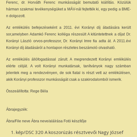
Ferenc, dr. Horváth Ferenc munkásságát bemutató kiállítás. Közülük
hárman szakmai tevékenységüket a MÁV-nál fejtették ki, egy pedig a BME-
n dolgozott.
Az emlékülés befejezéseként a 2011. évi Korányi díj átadására került
sor,amelyben Adamkó Ferenc kolléga részesült A kitüntetettnek a díjat Dr.
Korányi László orvos-professzor, Dr. Korányi Imre fia adta át. A 2011.évi
Korányi díj átadásáról a honlapon részletes beszámoló olvasható.
Az emlékülés állófogadással zárult. A megrendezett Korányi emlékülés
elérte célját. A volt Korányi munkatársak, tanítványok nagy számban
jelentek meg a rendezvényen, de sok fiatal is részt vett az emlékülésen,
akik Korányi professzor munkásságát csak a szakirodalomból ismerik.
Összeállította: Rege Béla
Ábrajegyzék:
Ábra/File neve Ábra neve/aláírása Fotó készítője
kép/DSC 320 A koszorúzás résztvevői Nagy József