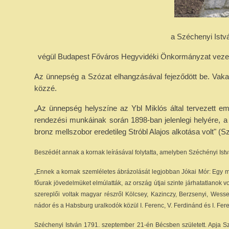
a Széchenyi Istv
végül Budapest Főváros Hegyvidéki Önkormányzat vezető
Az ünnepség a Szózat elhangzásával fejeződött be. Vaka
közzé.
„Az ünnepség helyszíne az Ybl Miklós által tervezett eml
rendezési munkáinak során 1898-ban jelenlegi helyére, a
bronz mellszobor eredetileg Stróbl Alajos alkotása volt" 
Beszédét annak a kornak leírásával folytatta, amelyben Széchényi Istvá
„Ennek a kornak szemléletes ábrázolását legjobban Jókai Mór: Egy m
főurak jövedelmüket elmúlatták, az ország útjai szinte járhatatlanok volt
szereplői voltak magyar részről Kölcsey, Kazinczy, Berzsenyi, Wessel
nádor és a Habsburg uralkodók közül I. Ferenc, V. Ferdinánd és I. Fer
Széchenyi István 1791. szeptember 21-én Bécsben született. Apja S