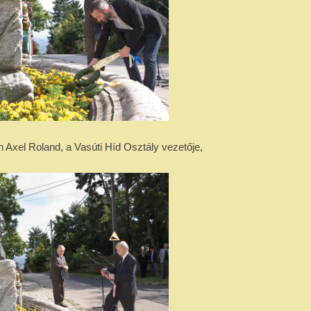
h Axel Roland, a Vasúti Híd Osztály vezetője,