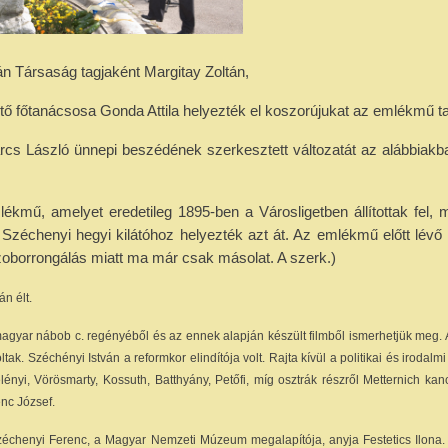
án Társaság tagjaként Margitay Zoltán,
 főtanácsosa Gonda Attila helyezték el koszorújukat az emlékmű ta
rcs László ünnepi beszédének szerkesztett változatát az alábbiakb
ékmű, amelyet eredetileg 1895-ben a Városligetben állítottak fel, m
 Széchenyi hegyi kilátóhoz helyezték azt át. Az emlékmű előtt lévő
(Szoborrongálás miatt ma már csak másolat. A szerk.)
n élt.
agyar nábob c. regényéből és az ennek alapján készült filmből ismerhetjük meg.
ak. Széchényi István a reformkor elindítója volt. Rajta kívül a politikai és irodalmi
ényi, Vörösmarty, Kossuth, Batthyány, Petőfi, míg osztrák részről Metternich kanc
enc József.
zéchenyi Ferenc, a Magyar Nemzeti Múzeum megalapítója, anyja Festetics Ilona. 