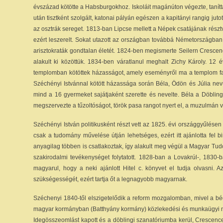
évszázad kötötte a Habsburgokhoz. Iskoláit magánúton végezte, tanítta
után tisztként szolgált, katonai pályán egészen a kapitányi rangig ju
az osztrák sereget. 1813-ban Lipcse mellett a Népek csatájának rész
ezért leszerelt. Sokat utazott az országban továbbá Németországba
arisztokraták gondtalan életét. 1824-ben megismerte Seilern Crescenc
alakult ki közöttük. 1834-ben váratlanul meghalt Zichy Károly. 12
templomban kötöttek házasságot, amely eseményről ma a templom fa
Széchényi Istvánnal kötött házassága során Béla, Ödön és Júlia ne
mind a 16 gyermeket sajátjaként szerette és nevelte. Béla a Döbling
megszervezte a tűzoltóságot, török pasa rangot nyert el, a muzulmán val
Széchényi István politikusként részt vett az 1825. évi országgyűlése
csak a tudomány művelése útján lehetséges, ezért itt ajánlotta fel b
anyagilag többen is csatlakoztak, így alakult meg végül a Magyar Tu
szakirodalmi tevékenységet folytatott. 1828-ban a Lovakrúl-, 1830
magyarul, hogy a neki ajánlott Hitel c. könyvet el tudja olvasni. 
szükségességét, ezért tartja őt a legnagyobb magyarnak.
Széchenyi 1840-től elszigetelődik a reform mozgalomban, mivel a bécs
magyar kormányban (Batthyány kormány) közlekedési és munkaügyi mini
Idegösszeomlást kapott és a döblingi szanatóriumba kerül, Crescenc