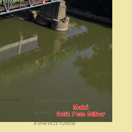
MENÜ
échenyi hegyi
AZ ALAPÍTVÁNYRÓL
Az ALAPÍTVÁNY KÜLDETÉSE
A VHA VEZETŐSÉGE