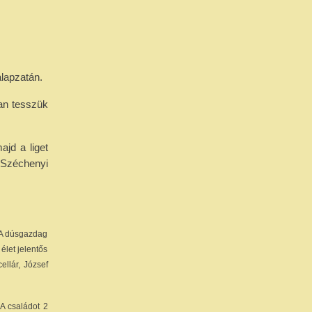
lapzatán.
an tesszük
ajd a liget
 Széchenyi
 A dúsgazdag
 élet jelentős
ellár, József
A családot 2