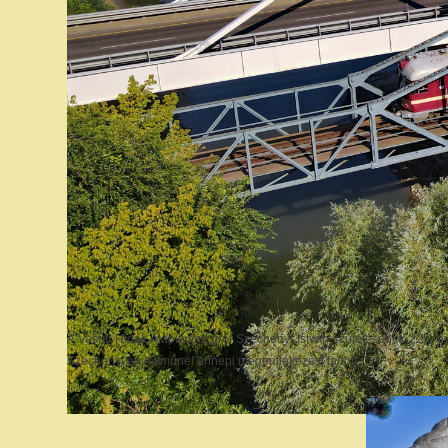
A Vasúti Hidak Alapítvány gróf Széchenyi István születésének 225. é
Széchényi emlékműnél ünnepi megemlékezést tartott.