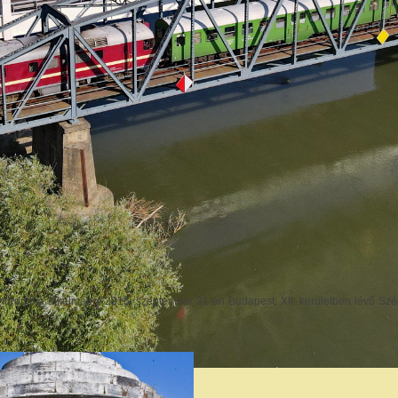
vfordulója alkalmából 2016. szeptember 21-én Budapest. XII. kerületben lévő Sz