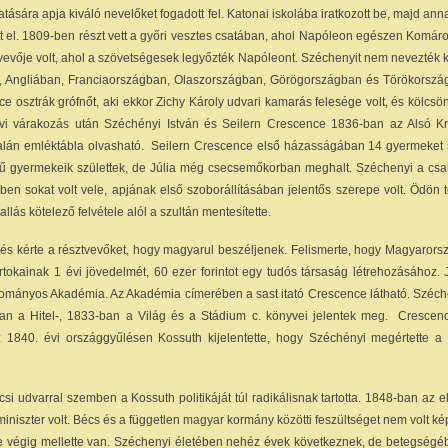
tására apja kiváló nevelőket fogadott fel. Katonai iskolába iratkozott be, majd an
tott el. 1809-ben részt vett a győri vesztes csatában, ahol Napóleon egészen Komár
tvevője volt, ahol a szövetségesek legyőzték Napóleont. Széchenyit nem nevezték 
n, Angliában, Franciaországban, Olaszországban, Görögországban és Törökország
e osztrák grófnőt, aki ekkor Zichy Károly udvari kamarás felesége volt, és kölcs
 évi várakozás után Széchényi István és Seilern Crescence 1836-ban az Alsó Kri
lán emléktábla olvasható. Seilern Crescence első házasságában 14 gyermeket s
vű gyermekeik születtek, de Júlia még csecsemőkorban meghalt. Széchenyi a csa
ben sokat volt vele, apjának első szoborállításában jelentős szerepe volt. Ödön 
lás kötelező felvétele alól a szultán mentesítette.
n és kérte a résztvevőket, hogy magyarul beszéljenek. Felismerte, hogy Magyarors
irtokainak 1 évi jövedelmét, 60 ezer forintot egy tudós társaság létrehozásához.
dományos Akadémia. Az Akadémia címerében a sast itató Crescence látható. Széch
-ban a Hitel-, 1833-ban a Világ és a Stádium c. könyvei jelentek meg. Crescen
Az 1840. évi országgyűlésen Kossuth kijelentette, hogy Széchényi megértette a k
i udvarral szemben a Kossuth politikáját túl radikálisnak tartotta. 1848-ban az e
szter volt. Bécs és a független magyar kormány közötti feszültséget nem volt kép
e végig mellette van. Széchenyi életében nehéz évek következnek, de betegségéb