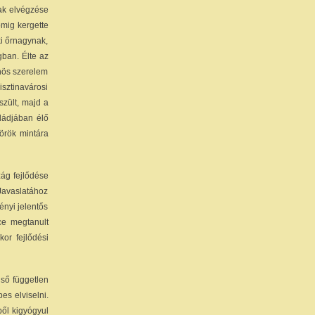
nak elvégzése
omig kergette
ki őrnagynak,
ban. Élte az
önös szerelem
sztinavárosi
zült, majd a
ládjában élő
török mintára
zág fejlődése
 Javaslatához
ényi jelentős
ce megtanult
or fejlődési
lső független
es elviselni.
ől kigyógyul