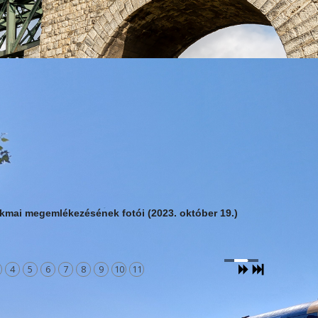
kmai megemlékezésének fotói (2023. október 19.)
4
5
6
7
8
9
10
11