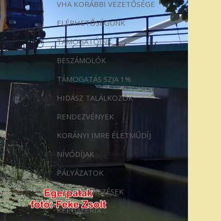
VHA KORÁBBI VEZETŐSÉGE
ELÉRHETŐSÉGÜNK
TÁMOGATÓINK
BESZÁMOLÓK
TÁMOGATÁS SZJA 1%
HIDÁSZ TALÁLKOZÓK
RENDEZVÉNYEK
KORÁNYI IMRE ÉLETMŰDÍJ
NÍVÓDÍJAK
PÁLYÁZATOK
MEGEMLÉKEZÉSEK
KÉPGALÉRIA