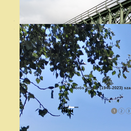
Vörös József (1946-2023) sza
1
2
3