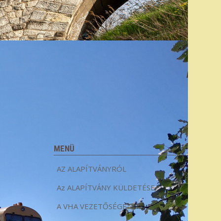
MENÜ
AZ ALAPÍTVÁNYRÓL
Az ALAPÍTVÁNY KÜLDETÉSE
A VHA VEZETŐSÉGE