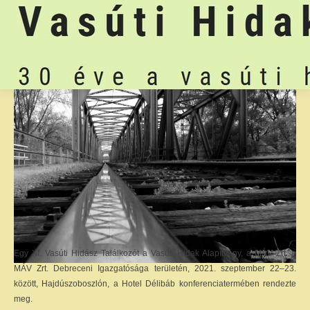
Egy XI. Vasúti Hidász Találkozót a Vasúti Hidak Alapítvány, a MÁV Zrt. a
MÁV Zrt. Debreceni Igazgatósága területén, 2021. szeptember 22–23.
között, Hajdúszoboszlón, a Hotel Délibáb konferenciatermében rendezte
meg.