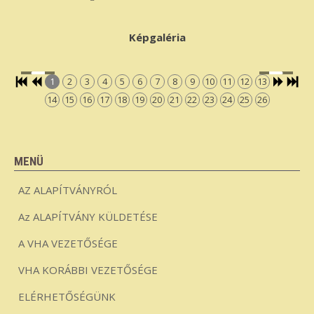
Képgaléria
1
2
3
4
5
6
7
8
9
10
11
12
13
14
15
16
17
18
19
20
21
22
23
24
25
26
MENÜ
AZ ALAPÍTVÁNYRÓL
Az ALAPÍTVÁNY KÜLDETÉSE
A VHA VEZETŐSÉGE
VHA KORÁBBI VEZETŐSÉGE
ELÉRHETŐSÉGÜNK