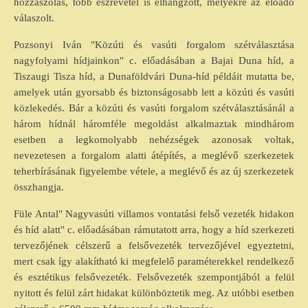
hozzászólás, több észrevétel is elhangzott, melyekre az előadó
válaszolt.
Pozsonyi Iván "Közúti és vasúti forgalom szétválasztása
nagyfolyami hídjainkon" c. előadásában a Bajai Duna híd, a
Tiszaugi Tisza híd, a Dunaföldvári Duna-híd példáit mutatta be,
amelyek után gyorsabb és biztonságosabb lett a közúti és vasúti
közlekedés. Bár a közúti és vasúti forgalom szétválasztásánál a
három hídnál háromféle megoldást alkalmaztak mindhárom
esetben a legkomolyabb nehézségek azonosak voltak,
nevezetesen a forgalom alatti átépítés, a meglévő szerkezetek
teherbírásának figyelembe vétele, a meglévő és az új szerkezetek
összhangja.
Füle Antal" Nagyvasúti villamos vontatási felső vezeték hidakon
és híd alatt" c. előadásában rámutatott arra, hogy a híd szerkezeti
tervezőjének célszerű a felsővezeték tervezőjével egyeztetni,
mert csak így alakítható ki megfelelő paraméterekkel rendelkező
és esztétikus felsővezeték. Felsővezeték szempontjából a felül
nyitott és felül zárt hidakat különböztetik meg. Az utóbbi esetben