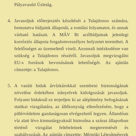
Pályavasúti Üzletág.
4.
Javasoljuk előterjesztés készítését a Tulajdonos számára,
bemutatva hídjaink állapotát, a romlási folyamatot, és annak
várható hatásait. A MÁV Rt acélhídjainak jelenlegi
korróziós állapota forgalomveszélyes helyzetet teremthet. A
felelősséget az üzemeltető viseli. Azonnali intézkedésre van
szükség a Tulajdonos részéről. Javasoljuk megvizsgálni
EU-s források bevonásának lehetőségét. Az ajánlás
címzettje: a Tulajdonos.
5.
A vasúti hidak árvízkárokkal szembeni biztonságának
növelése érdekében irányelvek kidolgozását javasoljuk.
Folyami hidaknál ez terjedjen ki az alépítmény befogásának
statikai vizsgálatára, az állékonyság ellenőrzésére, hogy a
pillérvédelem gazdaságosan elvégezhető legyen. Állandóan
víz alatt lévo kismutárgyaknál biztosítsa a száraz állapotban
történő vizsgálat feltételeinek megteremtését és
szabályozását. Az ajánlás címzettje: Mérnöki Létesítmények