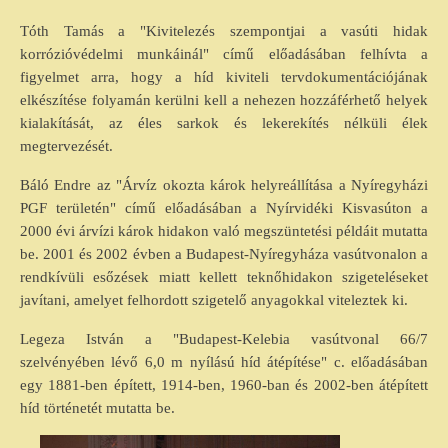
Tóth Tamás a "Kivitelezés szempontjai a vasúti hidak
korrózióvédelmi munkáinál" című előadásában felhívta a
figyelmet arra, hogy a híd kiviteli tervdokumentációjának
elkészítése folyamán kerülni kell a nehezen hozzáférhető helyek
kialakítását, az éles sarkok és lekerekítés nélküli élek
megtervezését.
Báló Endre az "Árvíz okozta károk helyreállítása a Nyíregyházi
PGF területén" című előadásában a Nyírvidéki Kisvasúton a
2000 évi árvízi károk hidakon való megszüntetési példáit mutatta
be. 2001 és 2002 évben a Budapest-Nyíregyháza vasútvonalon a
rendkívüli esőzések miatt kellett teknőhidakon szigeteléseket
javítani, amelyet felhordott szigetelő anyagokkal viteleztek ki.
Legeza István a "Budapest-Kelebia vasútvonal 66/7
szelvényében lévő 6,0 m nyílású híd átépítése" c. előadásában
egy 1881-ben épített, 1914-ben, 1960-ban és 2002-ben átépített
híd történetét mutatta be.