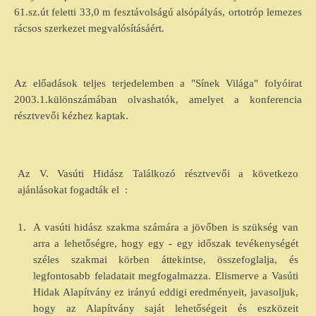
61.sz.út feletti 33,0 m fesztávolságú alsópályás, ortotróp lemezes
rácsos szerkezet megvalósításáért.
Az előadások teljes terjedelemben a "Sínek Világa" folyóirat
2003.1.különszámában olvashatók, amelyet a konferencia
résztvevői kézhez kaptak.
Az V. Vasúti Hidász Találkozó résztvevői a következo
ajánlásokat fogadták el
:
1.
A vasúti hidász szakma számára a jövőben is szükség van
arra a lehetőségre, hogy egy - egy időszak tevékenységét
széles szakmai körben áttekintse, összefoglalja, és
legfontosabb feladatait megfogalmazza. Elismerve a Vasúti
Hidak Alapítvány ez irányú eddigi eredményeit, javasoljuk,
hogy az Alapítvány saját lehetőségeit és eszközeit