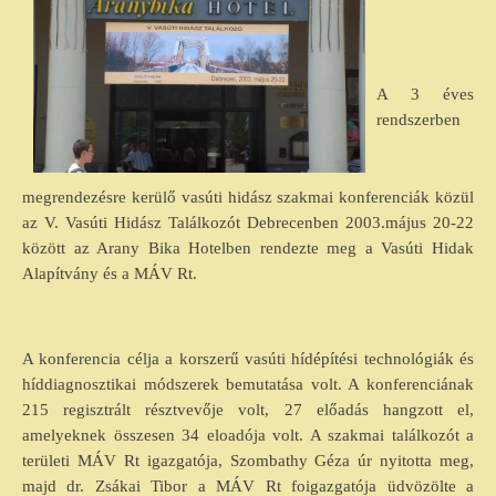
A 3 éves
rendszerben
megrendezésre kerülő vasúti hidász szakmai konferenciák közül
az V. Vasúti Hidász Találkozót Debrecenben 2003.május 20-22
között az Arany Bika Hotelben rendezte meg a Vasúti Hidak
Alapítvány és a MÁV Rt.
A konferencia célja a korszerű vasúti hídépítési technológiák és
híddiagnosztikai módszerek bemutatása volt. A konferenciának
215 regisztrált résztvevője volt, 27 előadás hangzott el,
amelyeknek összesen 34 eloadója volt. A szakmai találkozót a
területi MÁV Rt igazgatója, Szombathy Géza úr nyitotta meg,
majd dr. Zsákai Tibor a MÁV Rt foigazgatója üdvözölte a