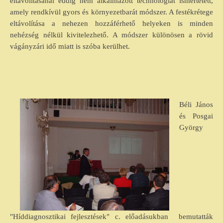
eltávolításánál eddig nem alkalmazott technológiát ismertetett,
amely rendkívül gyors és környezetbarát módszer. A festékrétege
eltávolítása a nehezen hozzáférhető helyeken is minden
nehézség nélkül kivitelezhető. A módszer különösen a rövid
vágányzári idő miatt is szóba kerülhet.
Béli János
és Posgai
György
"Híddiagnosztikai fejlesztések" c. előadásukban bemutatták