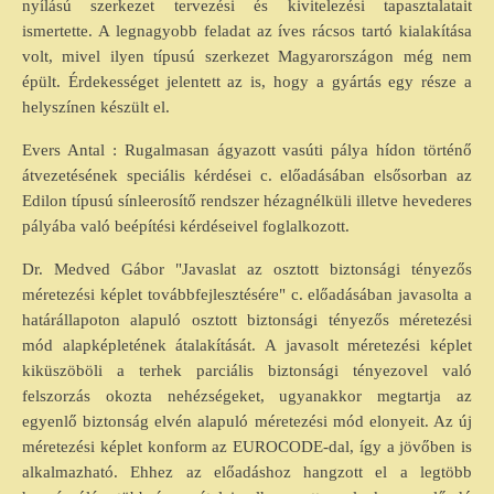
nyílású szerkezet tervezési és kivitelezési tapasztalatait
ismertette. A legnagyobb feladat az íves rácsos tartó kialakítása
volt, mivel ilyen típusú szerkezet Magyarországon még nem
épült. Érdekességet jelentett az is, hogy a gyártás egy része a
helyszínen készült el.
Evers Antal : Rugalmasan ágyazott vasúti pálya hídon történő
átvezetésének speciális kérdései c. előadásában elsősorban az
Edilon típusú sínleerosítő rendszer hézagnélküli illetve hevederes
pályába való beépítési kérdéseivel foglalkozott.
Dr. Medved Gábor "Javaslat az osztott biztonsági tényezős
méretezési képlet továbbfejlesztésére" c. előadásában javasolta a
határállapoton alapuló osztott biztonsági tényezős méretezési
mód alapképletének átalakítását. A javasolt méretezési képlet
kiküszöböli a terhek parciális biztonsági tényezovel való
felszorzás okozta nehézségeket, ugyanakkor megtartja az
egyenlő biztonság elvén alapuló méretezési mód elonyeit. Az új
méretezési képlet konform az EUROCODE-dal, így a jövőben is
alkalmazható. Ehhez az előadáshoz hangzott el a legtöbb