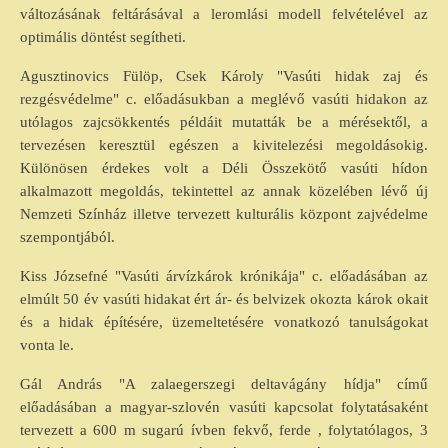
változásának feltárásával a leromlási modell felvételével az
optimális döntést segítheti.
Agusztinovics Fülöp, Csek Károly "Vasúti hidak zaj és
rezgésvédelme" c. előadásukban a meglévő vasúti hidakon az
utólagos zajcsökkentés példáit mutatták be a mérésektől, a
tervezésen keresztül egészen a kivitelezési megoldásokig.
Különösen érdekes volt a Déli Összekötő vasúti hídon
alkalmazott megoldás, tekintettel az annak közelében lévő új
Nemzeti Színház illetve tervezett kulturális központ zajvédelme
szempontjából.
Kiss Józsefné "Vasúti árvízkárok krónikája" c. előadásában az
elmúlt 50 év vasúti hidakat ért ár- és belvizek okozta károk okait
és a hidak építésére, üzemeltetésére vonatkozó tanulságokat
vonta le.
Gál András "A zalaegerszegi deltavágány hídja" című
előadásában a magyar-szlovén vasúti kapcsolat folytatásaként
tervezett a 600 m sugarú ívben fekvő, ferde , folytatólagos, 3