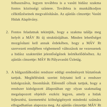
felhasználva, legyen továbbra is a vasúti hidász szakma
fontos közösségi színtere. Továbbra is munkálkodjon
célkitűzéseinek megvalósításán. Az ajánlás címzettje: Vasúti
Hidak Alapítvány.
2.
Fontos feladatnak tekintjük, hogy a szakma találja meg
helyét a MÁV Rt új struktúrájában. Minden lehetőséget
mozgósítani kell annak érdekében, hogy a MÁV Rt
szervezeti rendjében végbemenő változások ne vezessenek
a hidász szakterület jelentőségének leértékelődéséhez. Az
ajánlás címzettje: MÁV Rt Pályavasúti Üzletág.
3.
A hídgazdálkodási rendszer eddigi eredményeit bíztatónak
tartjuk. Megítélésünk szerint folytatni kell a rendszer
kidolgozását, finomítását. Elérendő célnak tartjuk, hogy a
rendszer kidolgozott állapotában egy olyan szakmailag
megalapozott objektív eszköz legyen, amely a hidak
fejlesztési, üzemetetési költségigényeit mindenki számára
elfogadhatóan alapozza meg. Az ajánlás címzettje: MÁV Rt