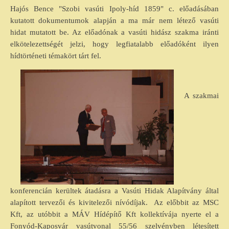
Hajós Bence "Szobi vasúti Ipoly-híd 1859" c. előadásában
kutatott dokumentumok alapján a ma már nem létező vasúti
hidat mutatott be. Az előadónak a vasúti hidász szakma iránti
elkötelezettségét jelzi, hogy legfiatalabb előadóként ilyen
hídtörténeti témakört tárt fel.
A szakmai
konferencián kerültek átadásra a Vasúti Hidak Alapítvány által
alapított tervezői és kivitelezői nívódíjak. Az előbbit az MSC
Kft, az utóbbit a MÁV Hídépítő Kft kollektívája nyerte el a
Fonyód-Kaposvár vasútvonal 55/56 szelvényben létesített