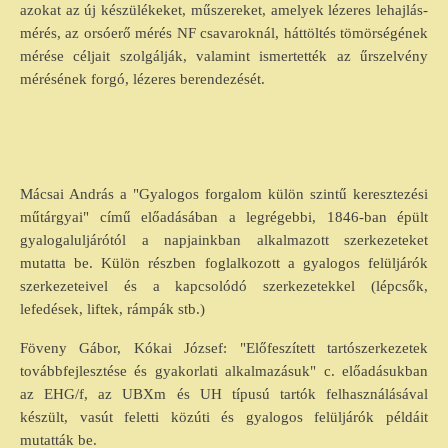
azokat az új készülékeket, műszereket, amelyek lézeres lehajlás-
mérés, az orsóerő mérés NF csavaroknál, háttöltés tömörségének
mérése céljait szolgálják, valamint ismertették az űrszelvény
mérésének forgó, lézeres berendezését.
Mácsai András a "Gyalogos forgalom külön szintű keresztezési
műtárgyai" című előadásában a legrégebbi, 1846-ban épült
gyalogaluljárótól a napjainkban alkalmazott szerkezeteket
mutatta be. Külön részben foglalkozott a gyalogos felüljárók
szerkezeteivel és a kapcsolódó szerkezetekkel (lépcsők,
lefedések, liftek, rámpák stb.)
Föveny Gábor, Kókai József: "Előfeszített tartószerkezetek
továbbfejlesztése és gyakorlati alkalmazásuk" c. előadásukban
az EHG/f, az UBXm és UH típusú tartók felhasználásával
készült, vasút feletti közúti és gyalogos felüljárók példáit
mutatták be.