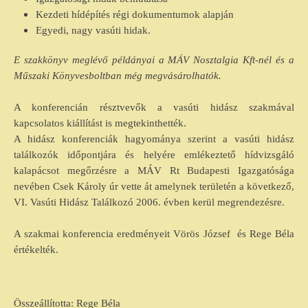
Kezdeti hídépítés régi dokumentumok alapján
Egyedi, nagy vasúti hidak.
E szakkönyv meglévő példányai a MÁV Nosztalgia Kft-nél és a
Műszaki Könyvesboltban még megvásárolhatók.
A konferencián résztvevők a vasúti hidász szakmával
kapcsolatos kiállítást is megtekinthették.
A hidász konferenciák hagyománya szerint a vasúti hidász
találkozók időpontjára és helyére emlékeztető hídvizsgáló
kalapácsot megőrzésre a MÁV Rt Budapesti Igazgatósága
nevében Csek Károly úr vette át amelynek területén a következő,
VI. Vasúti Hidász Találkozó 2006. évben kerül megrendezésre.
A szakmai konferencia eredményeit Vörös József és Rege Béla
értékelték.
Összeállította: Rege Béla