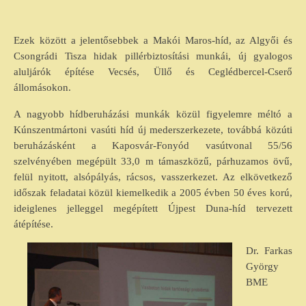
Ezek között a jelentősebbek a Makói Maros-híd, az Algyői és
Csongrádi Tisza hidak pillérbiztosítási munkái, új gyalogos
aluljárók építése Vecsés, Üllő és Ceglédbercel-Cserő
állomásokon.
A nagyobb hídberuházási munkák közül figyelemre méltó a
Kúnszentmártoni vasúti híd új mederszerkezete, továbbá közúti
beruházásként a Kaposvár-Fonyód vasútvonal 55/56
szelvényében megépült 33,0 m támaszközű, párhuzamos övű,
felül nyitott, alsópályás, rácsos, vasszerkezet. Az elkövetkező
időszak feladatai közül kiemelkedik a 2005 évben 50 éves korú,
ideiglenes jelleggel megépített Újpest Duna-híd tervezett
átépítése.
Dr. Farkas
György
BME