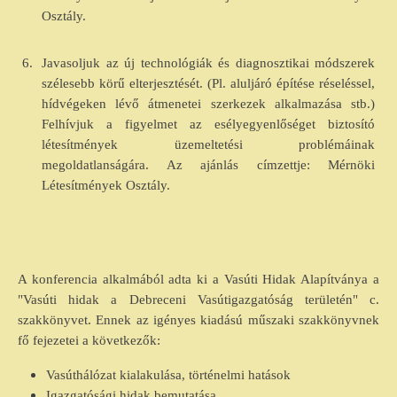
Osztály.
6.
Javasoljuk az új technológiák és diagnosztikai módszerek
szélesebb körű elterjesztését. (Pl. aluljáró építése réseléssel,
hídvégeken lévő átmenetei szerkezek alkalmazása stb.)
Felhívjuk a figyelmet az esélyegyenlőséget biztosító
létesítmények üzemeltetési problémáinak
megoldatlanságára. Az ajánlás címzettje: Mérnöki
Létesítmények Osztály.
A konferencia alkalmából adta ki a Vasúti Hidak Alapítványa a
"Vasúti hidak a Debreceni Vasútigazgatóság területén" c.
szakkönyvet. Ennek az igényes kiadású műszaki szakkönyvnek
fő fejezetei a következők:
Vasúthálózat kialakulása, történelmi hatások
Igazgatósági hidak bemutatása