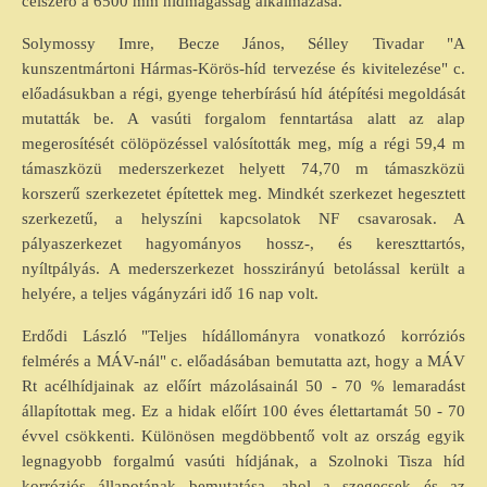
célszerő a 6500 mm hídmagasság alkalmazása.
Solymossy Imre, Becze János, Sélley Tivadar "A
kunszentmártoni Hármas-Körös-híd tervezése és kivitelezése" c.
előadásukban a régi, gyenge teherbírású híd átépítési megoldását
mutatták be. A vasúti forgalom fenntartása alatt az alap
megerosítését cölöpözéssel valósították meg, míg a régi 59,4 m
támaszközü mederszerkezet helyett 74,70 m támaszközü
korszerű szerkezetet építettek meg. Mindkét szerkezet hegesztett
szerkezetű, a helyszíni kapcsolatok NF csavarosak. A
pályaszerkezet hagyományos hossz-, és kereszttartós,
nyíltpályás. A mederszerkezet hosszirányú betolással került a
helyére, a teljes vágányzári idő 16 nap volt.
Erdődi László "Teljes hídállományra vonatkozó korróziós
felmérés a MÁV-nál" c. előadásában bemutatta azt, hogy a MÁV
Rt acélhídjainak az előírt mázolásainál 50 - 70 % lemaradást
állapítottak meg. Ez a hidak előírt 100 éves élettartamát 50 - 70
évvel csökkenti. Különösen megdöbbentő volt az ország egyik
legnagyobb forgalmú vasúti hídjának, a Szolnoki Tisza híd
korróziós állapotának bemutatása, ahol a szegecsek és az