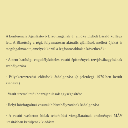
A konferencia Ajánlástevő Bizottságának új elnöke Erdődi László kolléga
lett. A Bizottság a régi, folyamatosan aktuális ajánlások mellett újakat is
megfogalmazott, amelyek közül a legfontosabbak a következők:
· A nem hatósági engedélyköteles vasúti építmények tervjóváhagyásának
szabályozása
· Pályakeresztezési előírások átdolgozása (a jelenlegi 1970-ben került
kiadásra)
· Vasút-üzemeltetői hozzájárulások egységesítése
· Helyi közforgalmú vasutak hídszabályzatának kidolgozása
· A vasúti vasbeton hidak teherbírási vizsgálatainak eredményei MÁV
utasításban kerüljenek kiadásra.