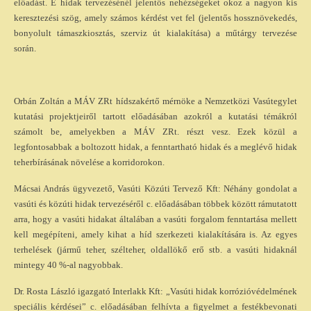
előadást.
E hidak tervezésénél jelentős nehézségeket okoz a nagyon kis
keresztezési szög, amely számos kérdést vet fel (jelentős hossznövekedés,
bonyolult támaszkiosztás, szerviz út kialakítása) a műtárgy tervezése
során.
Orbán Zoltán a MÁV ZRt hídszakértő mérnöke a Nemzetközi Vasútegylet
kutatási projektjeiről tartott előadásában azokról a kutatási témákról
számolt be, amelyekben a MÁV ZRt. részt vesz. Ezek közül a
legfontosabbak a boltozott hidak, a fenntartható hidak és a meglévő hidak
teherbírásának növelése a korridorokon.
Mácsai András ügyvezető, Vasúti Közúti Tervező Kft: Néhány gondolat a
vasúti és közúti hidak tervezéséről c. előadásában többek között rámutatott
arra, hogy a vasúti hidakat általában a vasúti forgalom fenntartása mellett
kell megépíteni, amely kihat a híd szerkezeti kialakítására is. Az egyes
terhelések (jármű teher, szélteher, oldallökő erő stb. a vasúti hidaknál
mintegy 40 %-al nagyobbak.
Dr. Rosta László igazgató Interlakk Kft: „Vasúti hidak korrózióvédelmének
speciális kérdései” c. előadásában felhívta a figyelmet a festékbevonati