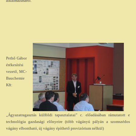
alkalmazásáról.
Pethő Gábor
érékesítési
vezető, MC-
Bauchemie
Kft:
„Ágyazatragasztás külföldi tapasztalatai” c. előadásában rámutatott e
technológia gazdasági előnyeire (több vágányú pályán a szomszédos
vágány elbontható, új vágány építhető provizórium nélkül)