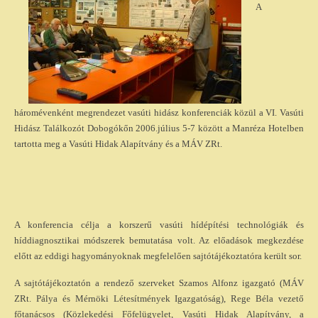
A
háromévenként megrendezet vasúti hidász konferenciák közül a VI. Vasúti
Hidász Találkozót Dobogókőn 2006.július 5-7 között a Manréza Hotelben
tartotta meg a Vasúti Hidak Alapítvány és a MÁV ZRt.
A konferencia célja a korszerű vasúti hídépítési technológiák és
híddiagnosztikai módszerek bemutatása volt. Az előadások megkezdése
előtt az eddigi hagyományoknak megfelelően sajtótájékoztatóra került sor.
A sajtótájékoztatón a rendező szerveket Szamos Alfonz igazgató (MÁV
ZRt. Pálya és Mérnöki Létesítmények Igazgatóság), Rege Béla vezető
főtanácsos (Közlekedési Főfelügyelet, Vasúti Hidak Alapítvány, a