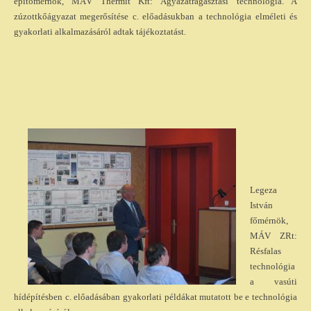
építőmérnök, MÁV Thermit Kft: Ágyazatragasztási technológia. A
zúzottkőágyazat megerősítése c. előadásukban a technológia elméleti és
gyakorlati alkalmazásáról adtak tájékoztatást.
Legeza
István
főmérnök,
MÁV ZRt:
Résfalas
technológia
a vasúti
hídépítésben c. előadásában gyakorlati példákat mutatott be e technológia