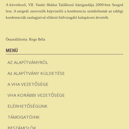
A következő, VII. Vasúti Hidász Találkozó házigazdája 2009-ben Szeged
lesz. A szegedi szervezők képviselői a konferencia szimbólumát az eddigi
konferenciák szalagjaival ellátott hídvizsgáló kalapácsot átvették.
Összeállította: Rege Béla
MENÜ
AZ ALAPÍTVÁNYRÓL
Az ALAPÍTVÁNY KÜLDETÉSE
A VHA VEZETŐSÉGE
VHA KORÁBBI VEZETŐSÉGE
ELÉRHETŐSÉGÜNK
TÁMOGATÓINK
BESZÁMOLÓK