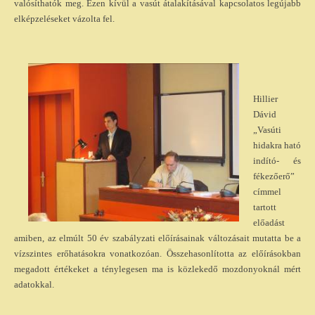
valósíthatók meg. Ezen kívül a vasút átalakításával kapcsolatos legújabb
elképzeléseket vázolta fel.
Hillier
Dávid
„Vasúti
hidakra ható
indító- és
fékezőerő”
címmel
tartott
előadást
amiben, az elmúlt 50 év szabályzati előírásainak változásait mutatta be a
vízszintes erőhatásokra vonatkozóan. Összehasonlította az előírásokban
megadott értékeket a ténylegesen ma is közlekedő mozdonyoknál mért
adatokkal.