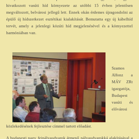
hivatkozott vasúti híd környezete az utóbbi 15 évben jelentősen
megváltozott, belvárosi jellegű lett. Ennek okán érdemes újragondolni az
épülő új hídszerkezet esztétikai kialakítását. Bemutatta egy új kábelhíd
tervét, amely a jelenlegi közúti híd megjelenésével és a környezettel
harmóniában van.
Szamos
Alfonz a
MÁV ZRt
igazgatója,
Budapest
vasúti és
elővárosi
közlekedésének fejlesztése címmel tartott előadást.
A budapesti nagy fejpályaudvarok átmenő pályaudvarokká alakításával a