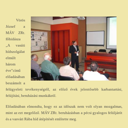
Vörös
József a
MÁV ZRt.
főhidásza
„A vasúti
hídszolgálat
elmúlt
három
éve”című
előadásában
beszámolt a
felügyeleti tevékenységről, az előző évek jelentősebb karbantartási,
felújítási, beruházási munkákról.
Előadásában elmondta, hogy ez az időszak nem volt olyan mozgalmas,
mint az ezt megelőző. MÁV ZRt. beruházásban a pécsi gyalogos felüljárót
és a vasvári Rába híd átépítését említette meg.