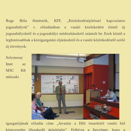
Rege Béla főmérnök, KFF, „Közlekedésépítéssel kapcsolatos
jogszabályok” c. előadásában a vasúti közlekedést érintő új
jogszabályokról és a jogszabályi módosításokról számolt be. Ezek közül a
legfontosabbak a közigazgatási eljárásokról és a vasúti közlekedésről szóló
új törvények.
Solymossy
Imre az
MSC Kft
műszaki
igazgatójának előadás címe „Javaslat a Déli összekötő vasúti híd
környezetbe illeszkedő átépítésére”. Felhívta a figyelmet, hogy a