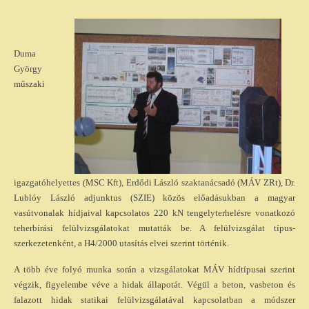
Duma
György
műszaki
igazgatóhelyettes (MSC Kft), Erdődi László szaktanácsadó (MÁV ZRt), Dr.
Lublóy László adjunktus (SZIE) közös előadásukban a magyar
vasútvonalak hídjaival kapcsolatos 220 kN tengelyterhelésre vonatkozó
teherbírási felülvizsgálatokat mutatták be.
A felülvizsgálat típus-
szerkezetenként, a H4/2000 utasítás elvei szerint történik.
A több éve folyó munka során a vizsgálatokat MÁV hídtípusai szerint
végzik, figyelembe véve a hidak állapotát. Végül a beton, vasbeton és
falazott hidak statikai felülvizsgálatával kapcsolatban a módszer