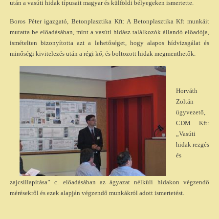
után a vasúti hidak típusait magyar és külföldi bélyegeken ismertette.
Boros Péter igazgató, Betonplasztika Kft: A Betonplasztika Kft munkáit
mutatta be előadásában, mint a vasúti hidász találkozók állandó előadója,
ismételten bizonyította azt a lehetőséget, hogy alapos hídvizsgálat és
minőségi kivitelezés után a régi kő, és boltozott hidak megmenthetők.
Horváth
Zoltán
ügyvezető,
CDM Kft:
„Vasúti
hidak rezgés
és
zajcsillapítása” c. előadásában az ágyazat nélküli hidakon végzendő
mérésekről és ezek alapján végzendő munkákról adott ismertetést.