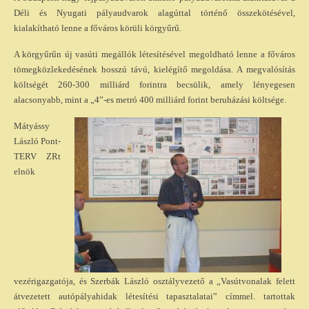
Déli és Nyugati pályaudvarok alagúttal történő összekötésével,
kialakítható lenne a főváros körüli körgyűrű.
A körgyűrűn új vasúti megállók létesítésével megoldható lenne a főváros
tömegközlekedésének hosszú távú, kielégítő megoldása. A megvalósítás
költségét 260-300 milliárd forintra becsülik, amely lényegesen
alacsonyabb, mint a „4”-es metró 400 milliárd forint beruházási költsége.
Mátyássy
László Pont-
TERV ZRt
elnök
vezérigazgatója, és Szerbák László osztályvezető a „Vasútvonalak felett
átvezetett autópályahidak létesítési tapasztalatai” címmel. tartottak