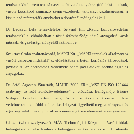
rendszerekkel szemben támasztott követelményekre (időjárási hatások,
vasúti kocsikból származó szennyeződések, tartósság, gazdaságosság, a
kivitelező referenciái), amelyeket a döntésnél mérlegelni kell.
Dr. Ludányi Béla termékfelelős, Servind Kft: „Rapid korrózióvédelmi
rendszerek” c. előadásában a rövid átfesthetőségi idejű anyagokról azok
műszaki és gazdasági előnyeiről számolt be.
Szautner Csaba szaktanácsadó, MAPEI Kft: „MAPEI termékek alkalmazása
vasúti vasbeton hidaknál” c. előadásában a beton korróziós károsodások
javításaira, az acélbetétek védelmére adott javaslatokat, technológiát és
anyagokat.
Dr. Seidl Ágoston főmérnök, MAHÍD 2000 ZRt: „MSZ EN ISO 129444
szabvány az acél korrózióvédelmére” c. előadását kolléganője Bíróné
Szilágyi Erzsébet tartotta meg. Az acélszerkezetek korrózió elleni
védelmében, az utóbbi időben két irányzat figyelhető meg: a környezet-és
egészségvédelmi szempontok és a minőségi követelmények érvényesítése.
Glatz István osztályvezető, MÁV Technológiai Központ: „Vasúti hidak
bélyegeken” c. előadásában a bélyeggyűjtés kezdetének rövid története