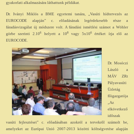
gyakorlati alkalmazására láthattunk példákat.
Dr. Iványi Miklós a BME egyetemi tanára, „Vasúti hídtervezés az
EUROCODE alapján”
c. előadásának legérdekesebb része a
fáradásvizsgálat új módszere volt. A fáradási ismétlési számot a Wöhler
6
8
6
görbe szerinti
2.10
helyett a 10
vagy 5x10
értéket írja elő az
EUROCODE.
Dr. Mosóczi
László a
MÁV ZRt
Pályavasúti
Üzletág
főigazgatója
„Az
elkövetkező
időszak
vasúti fejlesztései” c. előadásában azokról a tervekről számolt be,
amelyeket az Európai Unió 2007-2013 közötti költségvetése alapján