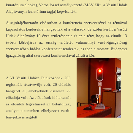
kuratórium elnöke), Vörös József osztályvezető (MÁV ZRt., a Vasúti Hidak
Alapítvány, a kuratórium tagja) képviselték.
A sajtótájékoztatón elsősorban a konferencia szervezésével és témáival
kapcsolatos kérdésekre hangzottak el a válaszok, de szóba került a Vasúti
Hidak Alapítvány 10 éves születésnapja és az a tény, hogy az elmúlt 13
évben körbejárva az ország területét valamennyi vasút-igazgatóság
szervezésében hidász konferenciát rendeztek, és épen a mostani Budapesti
Igazgatóság által szervezett konferenciával zárult a kör.
A VI. Vasúti Hidász Találkozónak 203
regisztrált résztvevője volt, 26 előadás
hangzott el, amelyeknek összesen 29
előadója volt. Az előadások időtartamát
az előadók fegyelmezetten betartották,
amelyet a teremben elhelyezett vasúti
fényjelző is segített.