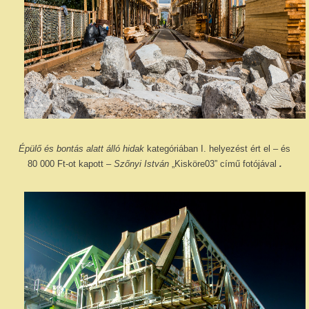
Épülő és bontás alatt álló hidak
kategóriában I. helyezést ért el – és
80 000 Ft-ot kapott –
Szőnyi István
„Kisköre03” című fotójával
.