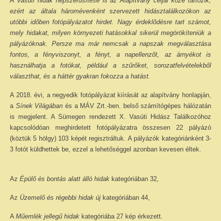
A vasúti hidak népszerűsítése is az Alapítvány céljai közé tartozik,
ezért az általa háromévenként szervezett hidásztalálkozókon az
utóbbi időben fotópályázatot hirdet. Nagy érdeklődésre tart számot,
mely hidakat, milyen környezeti hatásokkal sikerül megörökíteniük a
pályázóknak. Persze ma már nemcsak a napszak megválasztása
fontos, a fényviszonyt, a fényt, a napellenzőt, az árnyékot is
használhatja a fotókat, például a szűrőket, sorozatfelvételekből
választhat, és a háttér gyakran fokozza a hatást.
A 2018. évi, a negyedik fotópályázat kiírását az alapítvány honlapján,
a
Sínek Világában
és a MÁV Zrt.-ben. belső számítógépes hálózatán
is megjelent. A Sümegen rendezett X. Vasúti Hidász Találkozóhoz
kapcsolódóan meghirdetett fotópályázatra összesen 22 pályázó
(köztük 5 hölgy) 103 képét regisztráltuk. A pályázók kategóriánként 3-
3 fotót küldhettek be, ezzel a lehetőséggel azonban kevesen éltek.
Az
Épülő és bontás alatt álló hidak
kategóriában 32,
Az
Üzemelő és régebbi hidak új
kategóriában 44,
A
Műemlék jellegű hidak
kategóriába 27 kép érkezett.