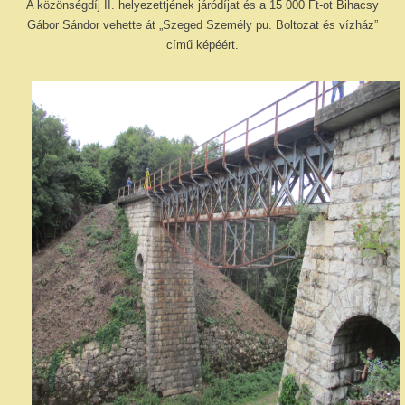
A közönségdíj II. helyezettjének járódíjat és a 15 000 Ft-ot Bihacsy
Gábor Sándor vehette át „Szeged Személy pu. Boltozat és vízház”
című képéért.