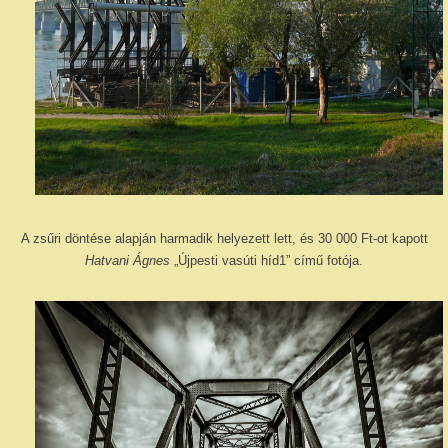
A zsűri döntése alapján harmadik helyezett lett, és 30 000 Ft-ot kapott
Hatvani Ágnes
„Újpesti vasúti híd1” című fotója.