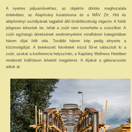
A nyertes pályaművekhez, az objektív döntés meghozatala
érdekében, az Alapítvány kuratóriuma és a MÁV Zrt. Híd és
alépítményi osztályának tagjaiból álló bírálóbizottság végezte. A fotók
jeligesen érkeztek be, tehát a zsűri nem ismerhette a szerzőket. A
zsűri egyhangú döntésének eredményeként mindhárom kategóriában
három díjat ítélt oda. További három kép pedig elnyerte a
közönségdíjat. A beérkezett felvételek közül 50-et választott ki a
zsűri, azokat a konferencia helyszínén, a Kapitány Wellness Hotelben
rendezett kiállításon lehetett megjelenni. A díjakat a gálavacsorán
adtuk át.