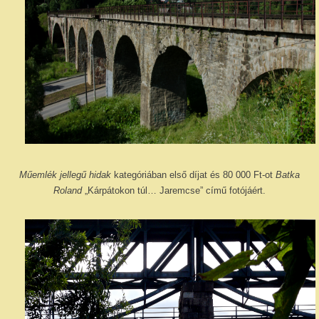
Műemlék jellegű hidak
kategóriában első díjat és 80 000 Ft-ot
Batka
Roland
„Kárpátokon túl… Jaremcse” című fotójáért.