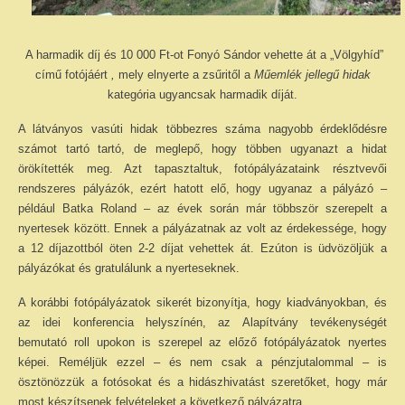
A harmadik díj és 10 000 Ft-ot Fonyó Sándor vehette át a „Völgyhíd”
című fotójáért
,
mely elnyerte a zsűritől a
Műemlék jellegű hidak
kategória ugyancsak harmadik díját.
A látványos vasúti hidak többezres száma nagyobb érdeklődésre
számot tartó tartó, de meglepő, hogy többen ugyanazt a hidat
örökítették meg. Azt tapasztaltuk, fotópályázataink résztvevői
rendszeres pályázók, ezért hatott elő, hogy ugyanaz a pályázó –
például Batka Roland – az évek során már többször szerepelt a
nyertesek között. Ennek a pályázatnak az volt az érdekessége, hogy
a 12 díjazottból öten 2-2 díjat vehettek át. Ezúton is üdvözöljük a
pályázókat és gratulálunk a nyerteseknek.
A korábbi fotópályázatok sikerét bizonyítja, hogy kiadványokban, és
az idei konferencia helyszínén, az Alapítvány tevékenységét
bemutató roll upokon is szerepel az előző fotópályázatok nyertes
képei. Reméljük ezzel – és nem csak a pénzjutalommal – is
ösztönözzük a fotósokat és a hidászhivatást szeretőket, hogy már
most készítsenek felvételeket a következő pályázatra.