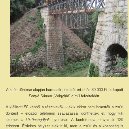
A zsűri döntése alapján harmadik pozíciót ért el és 30 000 Ft-ot kapott
Fonyó Sándor
„Völgyhíd” című felvételéért.
A kiállított 50 képből a résztvevők – akik ekkor nem ismerték a zsűri
döntést – először telefonos szavazással dönthették el, hogy kik
lesznek a
közönségdíjak
nyertesei. A konferencia szavazitól 139
érkezett. Érdekes helyzet alakult ki, mert a zsűri és a közönség is