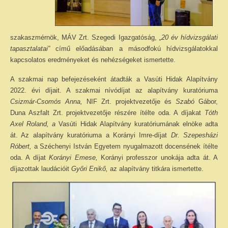
szakaszmérnök, MÁV Zrt. Szegedi Igazgatóság,
„20 év hídvizsgálati
tapasztalatai”
című előadásában a másodfokú hídvizsgálatokkal
kapcsolatos eredményeket és nehézségeket ismertette.
A szakmai nap befejezéseként átadták a Vasúti Hidak Alapítvány
2022. évi díjait. A szakmai nívódíjat az alapítvány kuratóriuma
Csizmár-Csomós Anna,
NIF Zrt. projektvezetője és
Szabó
Gábor,
Duna Aszfalt Zrt. projektvezetője részére ítélte oda. A díjakat
Tóth
Axel Roland, a
Vasúti Hidak Alapítvány kuratóriumának elnöke adta
át. Az alapítvány kuratóriuma a Korányi Imre-díjat
Dr. Szepesházi
Róbert,
a Széchenyi István Egyetem nyugalmazott docensének ítélte
oda. A díjat
Korányi Emese,
Korányi professzor unokája adta át. A
díjazottak laudációit
Győri Enikő,
az alapítvány titkára ismertette.