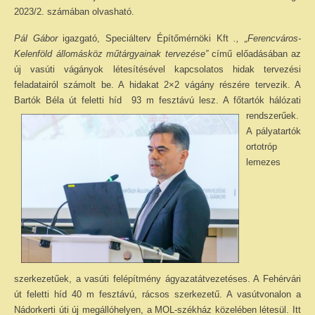
2023/2. számában olvasható.
Pál Gábor
igazgató, Speciálterv Építőmérnöki Kft
., „Ferencváros-
Kelenföld állomásköz műtárgyainak tervezése”
című előadásában az
új vasúti vágányok létesítésével kapcsolatos hidak tervezési
feladatairól számolt be. A hidakat 2×2 vágány részére tervezik. A
Bartók Béla út feletti híd
93 m fesztávú lesz. A főtartók hálózati
rendszerűek.
A pályatartók
ortotróp
lemezes
szerkezetűek, a vasúti felépítmény ágyazatátvezetéses. A Fehérvári
út feletti híd 40 m fesztávú, rácsos szerkezetű. A vasútvonalon a
Nádorkerti úti új megállóhelyen, a MOL-székház közelében létesül. Itt