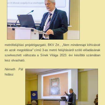
metrófelújítási projektigazgató, BKV Zrt.,
„Nem mindennapi kihívások
és azok megoldásai”
című 3-as metró felújításáról szóló előadásának
szerkesztett változata a Sínek Világa 2023. évi későbbi számában
lesz olvasható.
Németh Pál
hidász