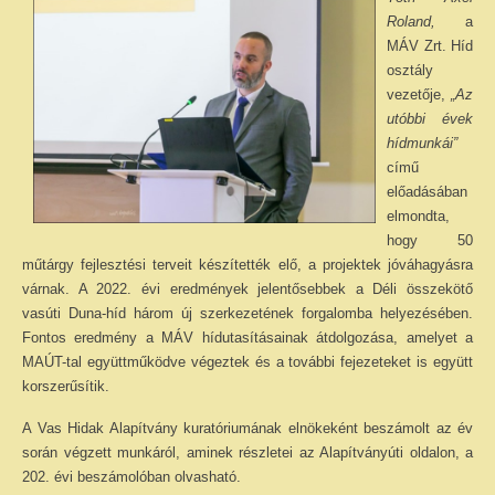
Roland,
a
MÁV Zrt. Híd
osztály
vezetője,
„Az
utóbbi évek
hídmunkái”
című
előadásában
elmondta,
hogy 50
műtárgy fejlesztési terveit készítették elő, a projektek jóváhagyásra
várnak. A 2022. évi eredmények jelentősebbek a Déli összekötő
vasúti Duna-híd három új szerkezetének forgalomba helyezésében.
Fontos eredmény a MÁV hídutasításainak átdolgozása, amelyet a
MAÚT-tal együttműködve végeztek és a további fejezeteket is együtt
korszerűsítik.
A Vas Hidak Alapítvány kuratóriumának elnökeként beszámolt az év
során végzett munkáról, aminek részletei az Alapítványúti oldalon, a
202. évi beszámolóban olvasható.