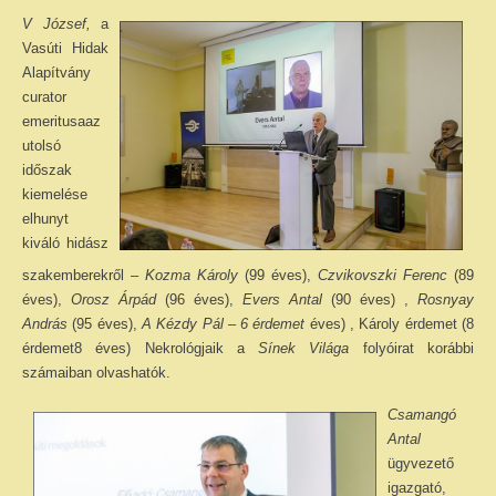
V József,
a
Vasúti Hidak
Alapítvány
curator
emeritusaaz
utolsó
időszak
kiemelése
elhunyt
kiváló hidász
szakemberekről –
Kozma Károly
(99 éves),
Czvikovszki Ferenc
(89
éves),
Orosz Árpád
(96 éves),
Evers Antal
(90 éves) ,
Rosnyay
András
(95 éves),
A Kézdy Pál – 6
érdemet
éves)
, Károly érdemet (8
érdemet8 éves) Nekrológjaik a
Sínek Világa
folyóirat korábbi
számaiban olvashatók.
Csamangó
Antal
ügyvezető
igazgató,