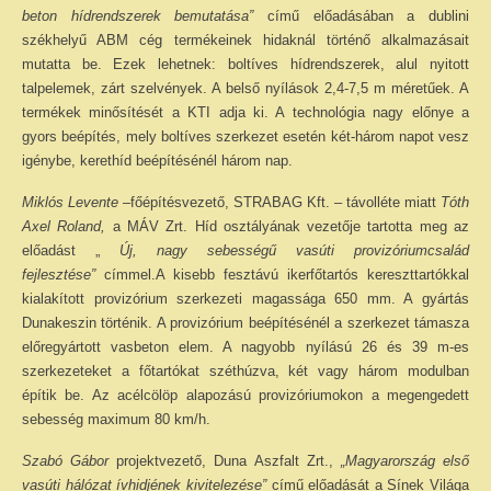
beton hídrendszerek bemutatása”
című előadásában a dublini
székhelyű ABM cég termékeinek hidaknál történő alkalmazásait
mutatta be. Ezek lehetnek: boltíves hídrendszerek, alul nyitott
talpelemek, zárt szelvények. A belső nyílások 2,4-7,5 m méretűek. A
termékek minősítését a KTI adja ki. A technológia nagy előnye a
gyors beépítés, mely boltíves szerkezet esetén két-három napot vesz
igénybe, kerethíd beépítésénél három nap.
Miklós Levente
–főépítésvezető, STRABAG Kft. – távolléte miatt
Tóth
Axel Roland,
a MÁV Zrt. Híd osztályának vezetője tartotta meg az
előadást „
Új, nagy sebességű vasúti provizóriumcsalád
fejlesztése”
címmel.A kisebb fesztávú ikerfőtartós kereszttartókkal
kialakított provizórium szerkezeti magassága 650 mm. A gyártás
Dunakeszin történik. A provizórium beépítésénél a szerkezet támasza
előregyártott vasbeton elem. A nagyobb nyílású 26 és 39 m-es
szerkezeteket a főtartókat széthúzva, két vagy három modulban
építik be. Az acélcölöp alapozású provizóriumokon a megengedett
sebesség maximum 80 km/h.
Szabó Gábor
projektvezető, Duna Aszfalt Zrt.,
„Magyarország első
vasúti hálózat ívhidjének kivitelezése”
című előadását a Sínek Világa