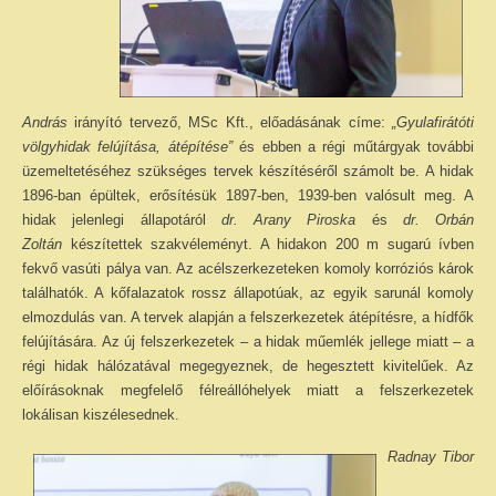
András
irányító tervező, MSc Kft., előadásának címe:
„Gyulafirátóti
völgyhidak felújítása, átépítése”
és ebben a régi műtárgyak további
üzemeltetéséhez szükséges tervek készítéséről számolt be. A hidak
1896-ban épültek, erősítésük 1897-ben, 1939-ben valósult meg. A
hidak jelenlegi állapotáról
dr. Arany Piroska
és
dr. Orbán
Zoltán
készítettek szakvéleményt. A hidakon 200 m sugarú ívben
fekvő vasúti pálya van. Az acélszerkezeteken komoly korróziós károk
találhatók. A kőfalazatok rossz állapotúak, az egyik sarunál komoly
elmozdulás van. A tervek alapján a felszerkezetek átépítésre, a hídfők
felújítására. Az új felszerkezetek – a hidak műemlék jellege miatt – a
régi hidak hálózatával megegyeznek, de hegesztett kivitelűek. Az
előírásoknak megfelelő félreállóhelyek miatt a felszerkezetek
lokálisan kiszélesednek.
Radnay Tibor