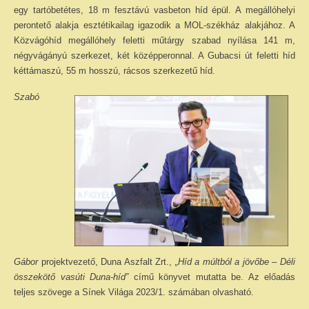
egy tartóbetétes, 18 m fesztávú vasbeton híd épül. A megállóhelyi
perontető alakja esztétikailag igazodik a MOL-székház alakjához. A
Közvágóhíd megállóhely feletti műtárgy szabad nyílása 141 m,
négyvágányú szerkezet, két középperonnal. A Gubacsi út feletti híd
kéttámaszú, 55 m hosszú, rácsos szerkezetű híd.
Szabó
Gábor
projektvezető, Duna Aszfalt Zrt.,
„Híd a múltból a jövőbe
–
Déli
összekötő vasúti Duna-híd”
című könyvet mutatta be. Az előadás
teljes szövege a Sínek Világa 2023/1. számában olvasható.