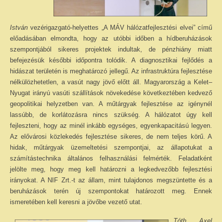
István
vezérigazgató-helyettes „A MÁV hálózatfejlesztési elvei” című
előadásában elmondta, hogy az utóbbi időben a hídberuházások
szempontjából sikeres projektek indultak, de pénzhiány miatt
befejezésük későbbi időpontra tolódik. A diagnosztikai fejlődés a
hidászat területén is meghatározó jellegű. Az infrastruktúra fejlesztése
nélkülözhetetlen, a vasút nagy jövő előtt áll. Magyarország a Kelet–
Nyugat irányú vasúti szállítások növekedése következtében kedvező
geopolitikai helyzetben van. A műtárgyak fejlesztése az igénynél
lassúbb, de korlátozásra nincs szükség. A hálózatot úgy kell
fejleszteni, hogy az minél inkább egységes, egyenkapacitású legyen.
Az elővárosi közlekedés fejlesztése sikeres, de nem teljes körű. A
hidak, műtárgyak üzemeltetési szempontjai, az állapotukat a
számítástechnika általános felhasználási felmérték. Feladatként
jelölte meg, hogy meg kell határozni a legkedvezőbb fejlesztési
irányokat. A NIF Zrt.-t az állam, mint tulajdonos megszüntette és a
beruházások terén új szempontokat határozott meg. Ennek
ismeretében kell keresni a jövőbe vezető utat.
Tóth Axel