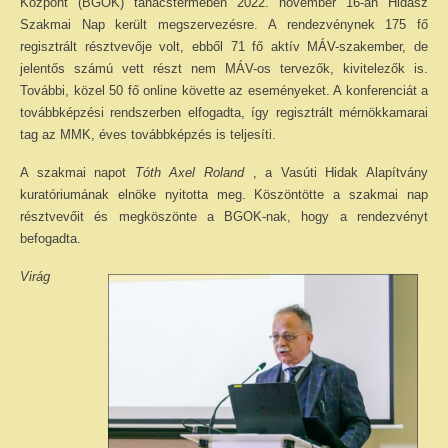
Központ (BGOK) tanácstermében 2022. november 16-án Hidász
Szakmai Nap került megszervezésre. A rendezvénynek 175 fő
regisztrált résztvevője volt, ebből 71 fő aktív MÁV-szakember, de
jelentős számú vett részt nem MÁV-os tervezők, kivitelezők is.
További, közel 50 fő online követte az eseményeket. A konferenciát a
továbbképzési rendszerben elfogadta, így regisztrált mérnökkamarai
tag az MMK, éves továbbképzés is teljesíti.
A szakmai napot
Tóth Axel Roland
, a Vasúti Hidak Alapítvány
kuratóriumának elnöke nyitotta meg. Köszöntötte a szakmai nap
résztvevőit és megköszönte a BGOK-nak, hogy a rendezvényt
befogadta.
Virág