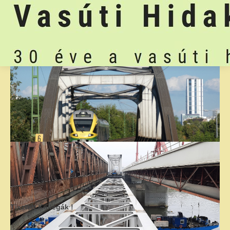
Tisztelt Kollégák !