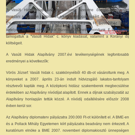
A Vasúti Hidak Alapítvány kuratóriuma szeretne őszinte köszönetet
mondani a kollégák szakmai és erkölcsi támogatásukért. A 2006. évi SZJA
1%-ának felajánlásából Alapítványunk 354.246 Ft bevételhez jutott,
amelyért az adományozóknak őszinte köszönetet mondunk. E bevételből
támogattuk a "Vasúti Hidak" c. könyv kiadását, valamint a Korányi díj
költségeit.
A Vasúti Hidak Alapítvány 2007.évi tevékenységének legfontosabb
eredményei a következők:
Vörös József: Vasúti hidak c. szakkönyvéből 40 db-ot vásároltunk meg. A
könyveket a 2007. április 23-án indult hídvizsgáló lakatos-tanfolyam
résztvevői kapták meg. A középkorú hidász szakemberek megbecsülése
érdekében az Alapítvány nívódíjat alapított. Ennek a díjnak szabályzatát az
Alapítvány honlapján tettük közzé. A nívódíj odaítélésére először 2008
évben kerül sor.
Az Alapítvány diplomaterv pályázatra 200.000 Ft-ot különített el. A BME-en
és a Pollack Mihály Egyetemen kiírt pályázatra beadvány nem érkezett. A
kuratórium elnöke a BME 2007. novemberi diplomakiosztó ünnepségen