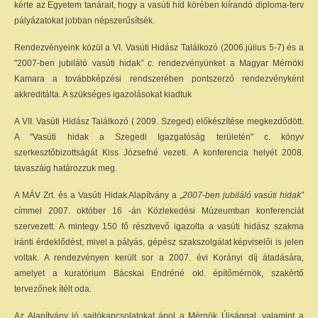
kérte az Egyetem tanárait, hogy a vasúti híd körében kiírandó diploma-terv
pályázatokat jobban népszerűsítsék.
Rendezvényeink közül a VI. Vasúti Hidász Találkozó (2006.július 5-7) és a
"2007-ben jubiláló vasúti hidak
” c.
rendezvényünket a Magyar Mérnöki
Kamara a továbbképzési rendszerében pontszerző rendezvényként
akkreditálta. A szükséges igazolásokat kiadtuk
A VII. Vasúti Hidász Találkozó ( 2009. Szeged) előkészítése megkezdődött.
A "Vasúti hidak a Szegedi Igazgatóság területén" c. könyv
szerkesztőbizottságát Kiss Józsefné vezeti. A konferencia helyét 2008.
tavaszáig határozzuk meg.
A MÁV Zrt. és a Vasúti Hidak Alapítvány a „
2007-ben jubiláló vasúti hidak”
címmel 2007. október 16 -án Közlekedési Múzeumban konferenciát
szervezett. A mintegy 150 fő résztvevő igazolta a vasúti hidász szakma
iránti érdeklődést, mivel a pályás, gépész szakszolgálat képviselői is jelen
voltak. A rendezvényen került sor a 2007. évi Korányi díj átadására,
amelyet a kuratórium Bácskai Endréné okl. építőmérnök, szakértő
tervezőnek ítélt oda.
Az Alapítvány jó sajtókapcsolatokat ápol a Mérnök Újsággal, valamint a