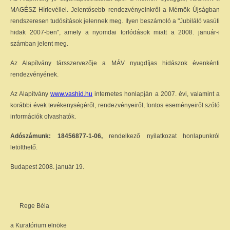
MAGÉSZ Hírlevéllel. Jelentősebb rendezvényeinkről a Mérnök Újságban
rendszeresen tudósítások jelennek meg. Ilyen beszámoló a "Jubiláló vasúti
hidak 2007-ben", amely a nyomdai torlódások miatt a 2008. január-i
számban jelent meg.
Az Alapítvány társszervezője a MÁV nyugdíjas hidászok évenkénti
rendezvényének.
Az Alapítvány
www.vashid.hu
internetes honlapján a 2007. évi, valamint a
korábbi évek tevékenységéről, rendezvényeiről, fontos eseményeiről szóló
információk olvashatók.
Adószámunk: 18456877-1-06,
rendelkező nyilatkozat honlapunkról
letölthető.
Budapest 2008. január 19.
Rege Béla
a Kuratórium elnöke