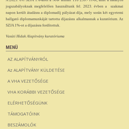
jogszabályoknak megfelelően használtunk fel. 2023. évben a szakmai
napon került átadásra a diplomadíj pályázat díja, mely során két egyetemi
hallgató diplomamunkáját tartotta díjazásra alkalmasnak a kuratórium. Az
SZJA 1%-ot a díjazásra fordítottuk.
Vasúti Hidak Alapítvány kuratóriuma
MENÜ
AZ ALAPÍTVÁNYRÓL
Az ALAPÍTVÁNY KÜLDETÉSE
A VHA VEZETŐSÉGE
VHA KORÁBBI VEZETŐSÉGE
ELÉRHETŐSÉGÜNK
TÁMOGATÓINK
BESZÁMOLÓK