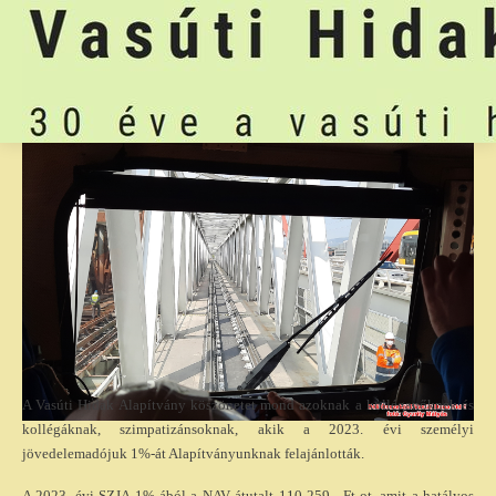
A Vasúti Hidak Alapítvány köszönetet mond azoknak a kolléganőknek és
kollégáknak, szimpatizánsoknak, akik a 2023. évi személyi
jövedelemadójuk 1%-át Alapítványunknak felajánlották.
A 2023. évi SZJA 1%-ából a NAV átutalt 110 259.- Ft-ot, amit a hatályos