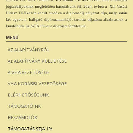
jogszabályoknak megfelelően használtunk fel. 2024. évben a XII. Vasúti
Hidász Találkozón került átadásra a diplomadíj pályázat díja, mely során
két egyetemi hallgató diplomamunkáját tartotta díjazásra alkalmasnak a
kuratórium. Az SZJA 1%-ot a díjazásra fordítottuk.
MENÜ
AZ ALAPÍTVÁNYRÓL
Az ALAPÍTVÁNY KÜLDETÉSE
A VHA VEZETŐSÉGE
VHA KORÁBBI VEZETŐSÉGE
ELÉRHETŐSÉGÜNK
TÁMOGATÓINK
BESZÁMOLÓK
TÁMOGATÁS SZJA 1%