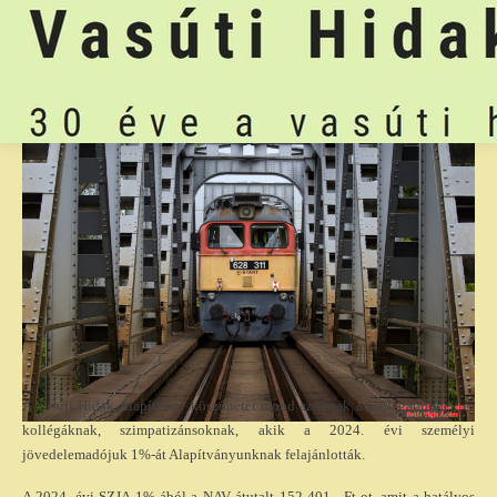
A Vasúti Hidak Alapítvány köszönetet mond azoknak a kolléganőknek és
kollégáknak, szimpatizánsoknak, akik a 2024. évi személyi
jövedelemadójuk 1%-át Alapítványunknak felajánlották.
A 2024. évi SZJA 1%-ából a NAV átutalt 152 401.- Ft-ot, amit a hatályos